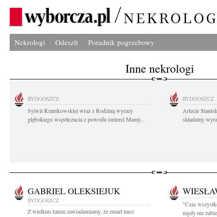
Nekrologi
Odeszli
Poradnik pogrzebowy
Inne nekrologi
BYDGOSZCZ
BYDGOSZCZ
Sylwii Kramkowskiej wraz z Rodziną wyrazy
Arlecie Stanis
głębokiego współczucia z powodu śmierci Mamy...
składamy wyraz
GABRIEL OLEKSIEJUK
WIESŁA
BYDGOSZCZ
"Czas wszystko 
Z wielkim żalem zawiadamiamy, że zmarł nasz
nigdy nie zabie