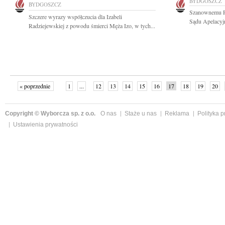
BYDGOSZCZ
BYDGOSZCZ
Szanownemu P
Szczere wyrazy współczucia dla Izabeli
Sądu Apelacyj
Radziejewskiej z powodu śmierci Męża Izo, w tych...
« poprzednie
1
...
12
13
14
15
16
17
18
19
20
»
Copyright © Wyborcza sp. z o.o.
O nas
Staże u nas
Reklama
Polityka 
Ustawienia prywatności