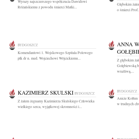
Wyrazy najszczerszego współczucia Dawidowi
Głębokim żale
Różańskiemu z powodu śmierci Matki...
o śmierci Prof.
ANNA W
BYDGOSZCZ
GOŁĘBI
Komendantowi 1. Wojskowego Szpitala Polowego
płk dr n. med. Wojciechowi Wójcickiemu...
Z głębokim ża
Gołębiewską b
wrażliwą,...
KAZIMIERZ SKULSKI
BYDGOSZCZ
BYDGOSZCZ
Anicie Kołtun 
Z żalem żegnamy Kazimierza Skulskiego Człowieka
w trudnych chwi
wielkiego serca, wyjątkowej skromności i...