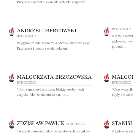
Przyjaciel Gabriel Oleksiejuk architekt krajobrazu,...
ANDRZEJ UBERTOWSKI
BYDGOSZCZ
Naszej Koleża
BYDGOSZCZ
głębokiego wsp
W głębokim żalu żegnamy Andrzeja Ubertowskiego
powodu...
Przyjaciela i mentora wielu pokoleń...
MAŁGORZATA BRZOZOWSKA
MAŁGO
BYDGOSZCZ
BYDGOSZCZ
"Ból i samotność po stracie bliskiej osoby niech
"Czas wszystko 
złagodzi fakt, że nie umiera ten, kto...
nigdy nie zabie
ZDZISŁAW PAWLIK
STANIS
BYDGOSZCZ
"Wszystko umiera, tylko pamięć dobrych uczynków
Z głębokim żal