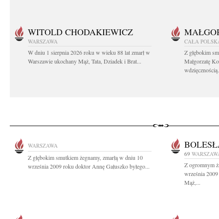
WITOLD CHODAKIEWICZ
MAŁGOR
WARSZAWA
CAŁA POLSK
W dniu 1 sierpnia 2026 roku w wieku 88 lat zmarł w
Z głębokim sm
Warszawie ukochany Mąż, Tata, Dziadek i Brat...
Małgorzatę Ko
wdzięcznością.
BOLESŁ
WARSZAWA
69
WARSZAW
Z głębokim smutkiem żegnamy, zmarłą w dniu 10
Z ogromnym ża
września 2009 roku doktor Annę Gałuszko byłego...
września 2009
Mąż,...