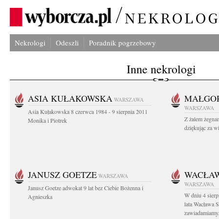
Nekrologi
Odeszli
Poradnik pogrzebowy
Inne nekrologi
ASIA KUŁAKOWSKA
MAŁGOR
WARSZAWA
WARSZAWA
Asia Kułakowska 8 czerwca 1984 - 9 sierpnia 2011
Z żalem żegnam
Monika i Piotrek
dziękując za w
JANUSZ GOETZE
WACŁAW
WARSZAWA
WARSZAWA
Janusz Goetze adwokat 9 lat bez Ciebie Bożenna i
W dniu 4 sier
Agnieszka
lata Wacława 
zawiadamiamy.