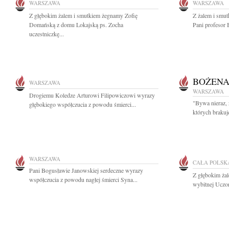
WARSZAWA
WARSZAWA
Z głębokim żalem i smutkiem żegnamy Zofię
Z żalem i smut
Domańską z domu Lokajską ps. Zocha
Pani profesor 
uczestniczkę...
BOŻENA
WARSZAWA
WARSZAWA
Drogiemu Koledze Arturowi Filipowiczowi wyrazy
"Bywa nieraz, 
głębokiego współczucia z powodu śmierci...
których brakuj
WARSZAWA
CAŁA POLSK
Pani Bogusławie Janowskiej serdeczne wyrazy
Z głębokim ża
współczucia z powodu nagłej śmierci Syna...
wybitnej Uczon