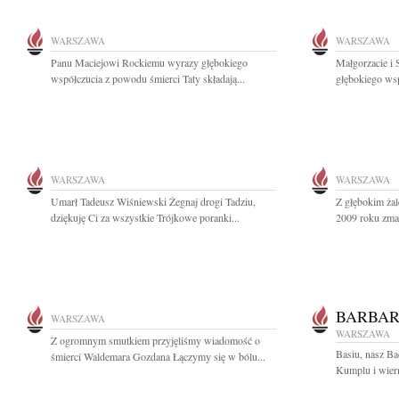
WARSZAWA
WARSZAWA
Panu Maciejowi Rockiemu wyrazy głębokiego
Małgorzacie i
współczucia z powodu śmierci Taty składają...
głębokiego wsp
WARSZAWA
WARSZAWA
Umarł Tadeusz Wiśniewski Żegnaj drogi Tadziu,
Z głębokim ża
dziękuję Ci za wszystkie Trójkowe poranki...
2009 roku zmar
BARBAR
WARSZAWA
WARSZAWA
Z ogromnym smutkiem przyjęliśmy wiadomość o
Basiu, nasz Ba
śmierci Waldemara Gozdana Łączymy się w bólu...
Kumplu i wiern