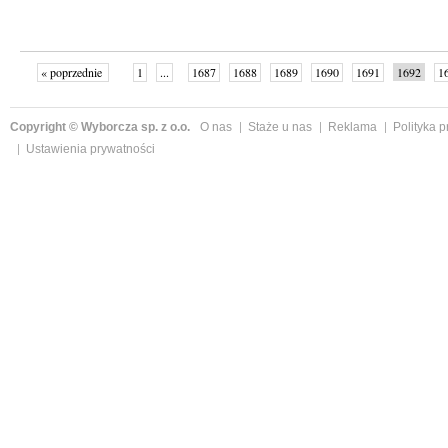
« poprzednie
1
...
1687
1688
1689
1690
1691
1692
1
...
1761
następne »
Copyright © Wyborcza sp. z o.o.
O nas
Staże u nas
Reklama
Polityka 
Ustawienia prywatności