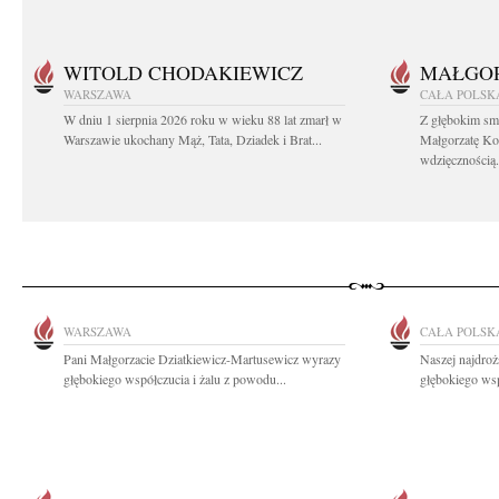
WITOLD CHODAKIEWICZ
MAŁGOR
WARSZAWA
CAŁA POLSK
W dniu 1 sierpnia 2026 roku w wieku 88 lat zmarł w
Z głębokim sm
Warszawie ukochany Mąż, Tata, Dziadek i Brat...
Małgorzatę Ko
wdzięcznością.
WARSZAWA
CAŁA POLSK
Pani Małgorzacie Dziatkiewicz-Martusewicz wyrazy
Naszej najdroż
głębokiego współczucia i żalu z powodu...
głębokiego wsp