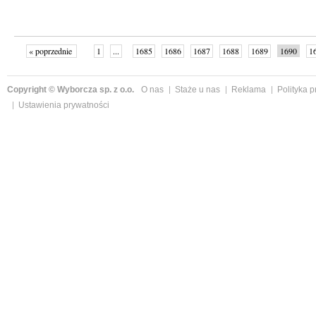
« poprzednie
1
...
1685
1686
1687
1688
1689
1690
1
...
1761
następne »
Copyright © Wyborcza sp. z o.o.
O nas
Staże u nas
Reklama
Polityka 
Ustawienia prywatności