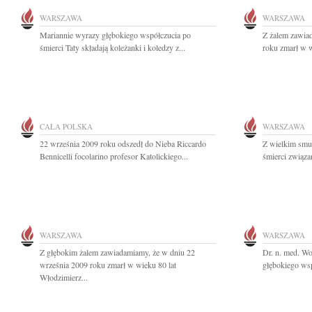
WARSZAWA
WARSZAWA
Mariannie wyrazy głębokiego współczucia po
Z żalem zawia
śmierci Taty składają koleżanki i koledzy z...
roku zmarł w w
CAŁA POLSKA
WARSZAWA
22 września 2009 roku odszedł do Nieba Riccardo
Z wielkim smu
Bennicelli focolarino profesor Katolickiego...
śmierci związan
WARSZAWA
WARSZAWA
Z głębokim żalem zawiadamiamy, że w dniu 22
Dr. n. med. W
września 2009 roku zmarł w wieku 80 lat
głębokiego wsp
Włodzimierz...