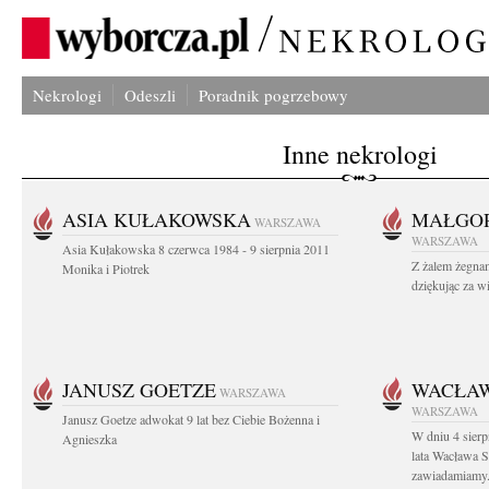
Nekrologi
Odeszli
Poradnik pogrzebowy
Inne nekrologi
ASIA KUŁAKOWSKA
MAŁGOR
WARSZAWA
WARSZAWA
Asia Kułakowska 8 czerwca 1984 - 9 sierpnia 2011
Z żalem żegnam
Monika i Piotrek
dziękując za w
JANUSZ GOETZE
WACŁAW
WARSZAWA
WARSZAWA
Janusz Goetze adwokat 9 lat bez Ciebie Bożenna i
W dniu 4 sier
Agnieszka
lata Wacława 
zawiadamiamy.