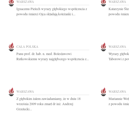
WARSZAWA
WARSZAWA
Ignacemu Pielech wyrazy głębokiego współczucia z
Katarzynie Śle
powodu śmierci Ojca składają koleżanki i...
powodu śmierc
CAŁA POLSKA
WARSZAWA
Panu prof. dr. hab. n. med. Bolesławowi
Wyrazy głębok
Rutkowskiemu wyrazy najgłębszego współczucia z...
Taborowi z pow
WARSZAWA
WARSZAWA
Z głębokim żalem zawiadamiamy, że w dniu 18
Mariannie Woł
września 2009 roku zmarł dr inż. Andrzej
z powodu śmierc
Grzelecki...