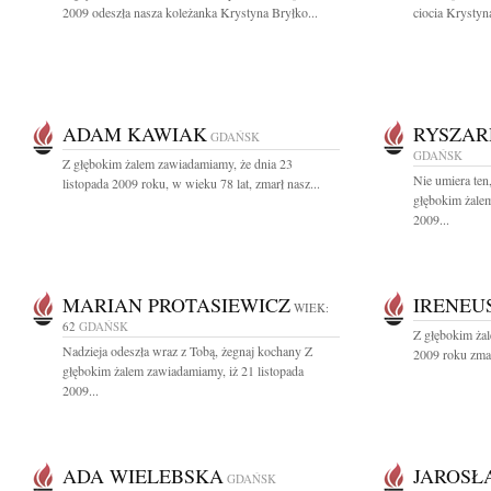
2009 odeszła nasza koleżanka Krystyna Bryłko...
ciocia Krystyn
ADAM KAWIAK
RYSZAR
GDAŃSK
GDAŃSK
Z głębokim żalem zawiadamiamy, że dnia 23
Nie umiera ten
listopada 2009 roku, w wieku 78 lat, zmarł nasz...
głębokim żalem
2009...
MARIAN PROTASIEWICZ
IRENEU
WIEK:
62
GDAŃSK
Z głębokim żal
Nadzieja odeszła wraz z Tobą, żegnaj kochany Z
2009 roku zmar
głębokim żalem zawiadamiamy, iż 21 listopada
2009...
ADA WIELEBSKA
JAROSŁ
GDAŃSK