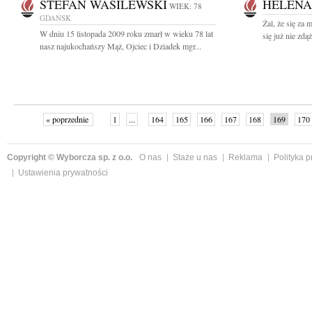
STEFAN WASILEWSKI
HELENA
WIEK: 78
GDAŃSK
Żal, że się za 
W dniu 15 listopada 2009 roku zmarł w wieku 78 lat
się już nie zdą
nasz najukochańszy Mąż, Ojciec i Dziadek mgr...
« poprzednie
1
...
164
165
166
167
168
169
170
Copyright © Wyborcza sp. z o.o.
O nas
Staże u nas
Reklama
Polityka 
Ustawienia prywatności