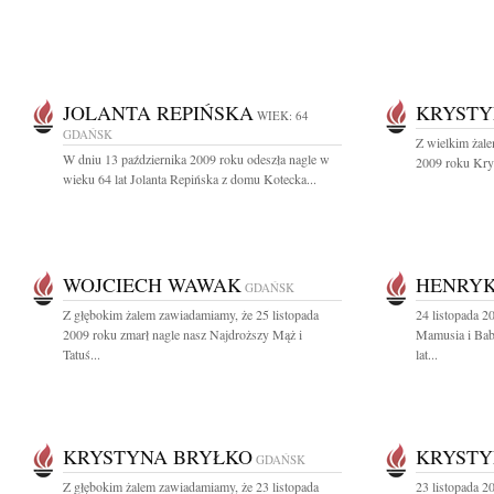
JOLANTA REPIŃSKA
KRYSTY
WIEK: 64
GDAŃSK
Z wielkim żale
W dniu 13 października 2009 roku odeszła nagle w
2009 roku Krys
wieku 64 lat Jolanta Repińska z domu Kotecka...
WOJCIECH WAWAK
HENRYK
GDAŃSK
Z głębokim żalem zawiadamiamy, że 25 listopada
24 listopada 2
2009 roku zmarł nagle nasz Najdroższy Mąż i
Mamusia i Bab
Tatuś...
lat...
KRYSTYNA BRYŁKO
KRYSTY
GDAŃSK
Z głębokim żalem zawiadamiamy, że 23 listopada
23 listopada 2