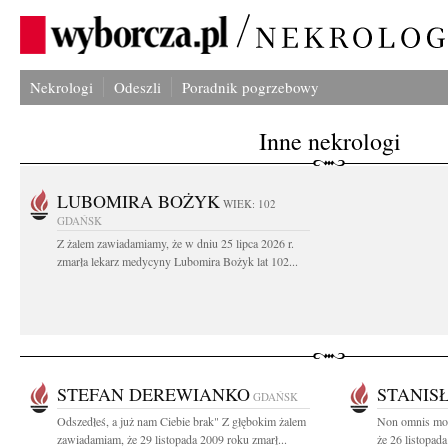
Nekrologi
Odeszli
Poradnik pogrzebowy
Inne nekrologi
LUBOMIRA BOŻYK
WIEK: 102
GDAŃSK
Z żalem zawiadamiamy, że w dniu 25 lipca 2026 r.
zmarła lekarz medycyny Lubomira Bożyk lat 102...
STEFAN DEREWIANKO
STANIS
GDAŃSK
Odszedłeś, a już nam Ciebie brak" Z głębokim żalem
Non omnis mor
zawiadamiam, że 29 listopada 2009 roku zmarł...
że 26 listopada