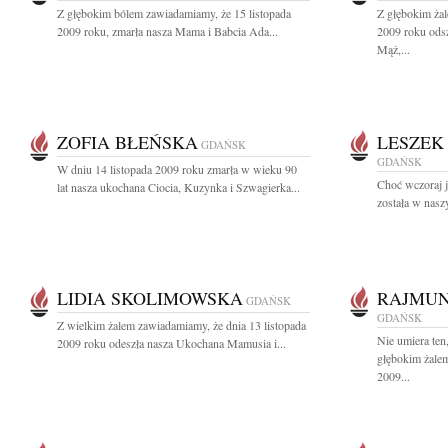
Z głębokim bólem zawiadamiamy, że 15 listopada
Z głębokim żal
2009 roku, zmarła nasza Mama i Babcia Ada...
2009 roku ods
Mąż,...
ZOFIA BŁEŃSKA
LESZEK
GDAŃSK
GDAŃSK
W dniu 14 listopada 2009 roku zmarła w wieku 90
Choć wczoraj j
lat nasza ukochana Ciocia, Kuzynka i Szwagierka...
została w naszy
LIDIA SKOLIMOWSKA
RAJMUN
GDAŃSK
GDAŃSK
Z wielkim żalem zawiadamiamy, że dnia 13 listopada
Nie umiera ten
2009 roku odeszła nasza Ukochana Mamusia i...
głębokim żalem
2009...