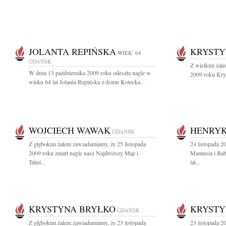
JOLANTA REPIŃSKA
KRYSTY
WIEK: 64
GDAŃSK
Z wielkim żale
W dniu 13 października 2009 roku odeszła nagle w
2009 roku Krys
wieku 64 lat Jolanta Repińska z domu Kotecka...
WOJCIECH WAWAK
HENRYK
GDAŃSK
Z głębokim żalem zawiadamiamy, że 25 listopada
24 listopada 2
2009 roku zmarł nagle nasz Najdroższy Mąż i
Mamusia i Bab
Tatuś...
lat...
KRYSTYNA BRYŁKO
KRYSTY
GDAŃSK
Z głębokim żalem zawiadamiamy, że 23 listopada
23 listopada 2