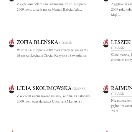
Z głębokim bólem zawiadamiamy, że 15 listopada
Z głębokim żal
2009 roku, zmarła nasza Mama i Babcia Ada...
2009 roku ods
Mąż,...
ZOFIA BŁEŃSKA
LESZEK
GDAŃSK
GDAŃSK
W dniu 14 listopada 2009 roku zmarła w wieku 90
Choć wczoraj j
lat nasza ukochana Ciocia, Kuzynka i Szwagierka...
została w naszy
LIDIA SKOLIMOWSKA
RAJMUN
GDAŃSK
GDAŃSK
Z wielkim żalem zawiadamiamy, że dnia 13 listopada
Nie umiera ten
2009 roku odeszła nasza Ukochana Mamusia i...
głębokim żalem
2009...