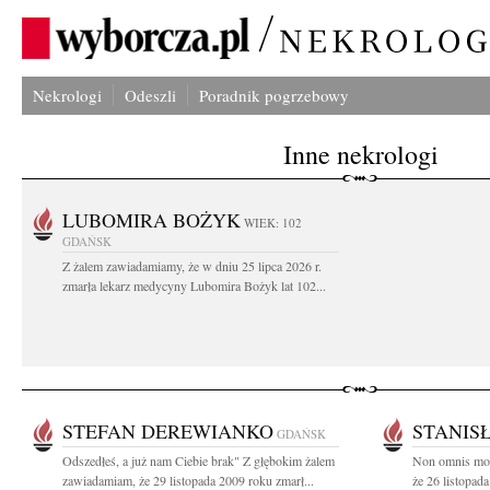
Nekrologi
Odeszli
Poradnik pogrzebowy
Inne nekrologi
LUBOMIRA BOŻYK
WIEK: 102
GDAŃSK
Z żalem zawiadamiamy, że w dniu 25 lipca 2026 r.
zmarła lekarz medycyny Lubomira Bożyk lat 102...
STEFAN DEREWIANKO
STANIS
GDAŃSK
Odszedłeś, a już nam Ciebie brak" Z głębokim żalem
Non omnis mor
zawiadamiam, że 29 listopada 2009 roku zmarł...
że 26 listopada