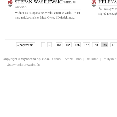
STEFAN WASILEWSKI
HELENA
WIEK: 78
GDAŃSK
Żal, że się za 
W dniu 15 listopada 2009 roku zmarł w wieku 78 lat
się już nie zdą
nasz najukochańszy Mąż, Ojciec i Dziadek mgr...
« poprzednie
1
...
164
165
166
167
168
169
170
Copyright © Wyborcza sp. z o.o.
O nas
Staże u nas
Reklama
Polityka 
Ustawienia prywatności