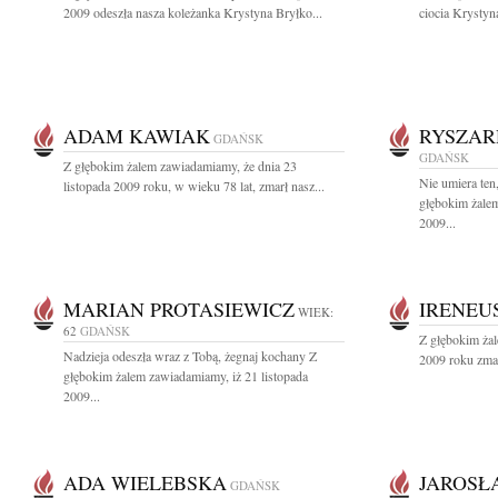
2009 odeszła nasza koleżanka Krystyna Bryłko...
ciocia Krystyn
ADAM KAWIAK
RYSZAR
GDAŃSK
GDAŃSK
Z głębokim żalem zawiadamiamy, że dnia 23
Nie umiera ten
listopada 2009 roku, w wieku 78 lat, zmarł nasz...
głębokim żalem
2009...
MARIAN PROTASIEWICZ
IRENEU
WIEK:
62
GDAŃSK
Z głębokim żal
Nadzieja odeszła wraz z Tobą, żegnaj kochany Z
2009 roku zmar
głębokim żalem zawiadamiamy, iż 21 listopada
2009...
ADA WIELEBSKA
JAROSŁ
GDAŃSK