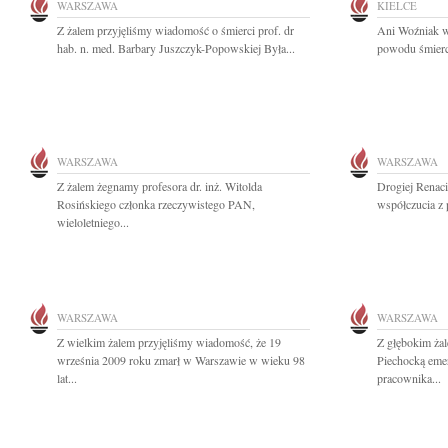
WARSZAWA
KIELCE
Z żalem przyjęliśmy wiadomość o śmierci prof. dr
Ani Woźniak w
hab. n. med. Barbary Juszczyk-Popowskiej Była...
powodu śmierci
WARSZAWA
WARSZAWA
Z żalem żegnamy profesora dr. inż. Witolda
Drogiej Renaci
Rosińskiego członka rzeczywistego PAN,
współczucia z
wieloletniego...
WARSZAWA
WARSZAWA
Z wielkim żalem przyjęliśmy wiadomość, że 19
Z głębokim żal
września 2009 roku zmarł w Warszawie w wieku 98
Piechocką eme
lat...
pracownika...