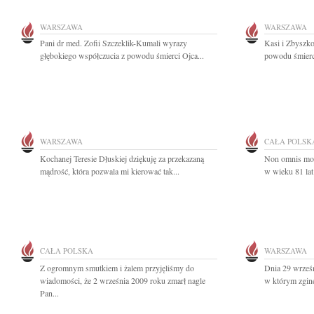
WARSZAWA
WARSZAWA
Pani dr med. Zofii Szczeklik-Kumali wyrazy
Kasi i Zbyszk
głębokiego współczucia z powodu śmierci Ojca...
powodu śmierc
WARSZAWA
CAŁA POLSK
Kochanej Teresie Dłuskiej dziękuję za przekazaną
Non omnis mor
mądrość, która pozwala mi kierować tak...
w wieku 81 lat
CAŁA POLSKA
WARSZAWA
Z ogromnym smutkiem i żalem przyjęliśmy do
Dnia 29 wrześn
wiadomości, że 2 września 2009 roku zmarł nagle
w którym zginę
Pan...