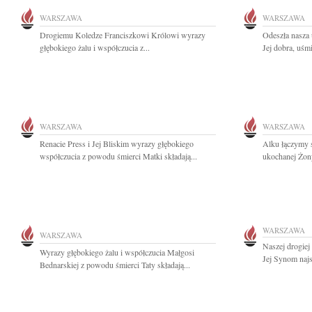
WARSZAWA
WARSZAWA
Drogiemu Koledze Franciszkowi Królowi wyrazy
Odeszła nasza
głębokiego żalu i współczucia z...
Jej dobra, uśmi
WARSZAWA
WARSZAWA
Renacie Press i Jej Bliskim wyrazy głębokiego
Alku łączymy s
współczucia z powodu śmierci Matki składają...
ukochanej Żon
WARSZAWA
WARSZAWA
Naszej drogiej
Wyrazy głębokiego żalu i współczucia Małgosi
Jej Synom najs
Bednarskiej z powodu śmierci Taty składają...