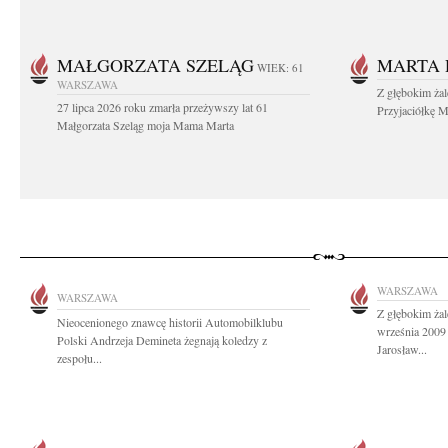
MAŁGORZATA SZELĄG
MARTA 
WIEK: 61
WARSZAWA
Z głębokim ża
27 lipca 2026 roku zmarła przeżywszy lat 61
Przyjaciółkę M
Małgorzata Szeląg moja Mama Marta
WARSZAWA
WARSZAWA
Z głębokim ża
Nieocenionego znawcę historii Automobilklubu
września 2009 
Polski Andrzeja Demineta żegnają koledzy z
Jarosław...
zespołu...