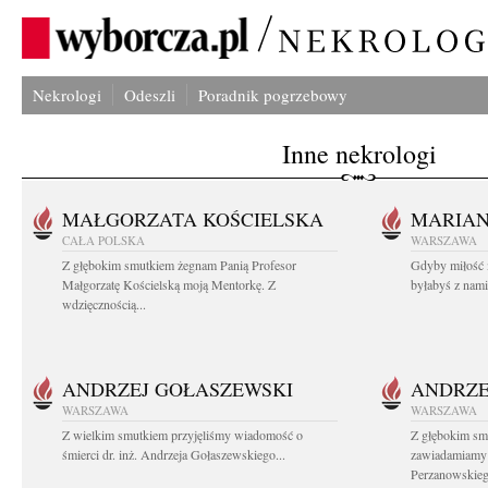
Nekrologi
Odeszli
Poradnik pogrzebowy
Inne nekrologi
MAŁGORZATA KOŚCIELSKA
MARIA
CAŁA POLSKA
WARSZAWA
Z głębokim smutkiem żegnam Panią Profesor
Gdyby miłość 
Małgorzatę Kościelską moją Mentorkę. Z
byłabyś z nami 
wdzięcznością...
ANDRZEJ GOŁASZEWSKI
ANDRZE
WARSZAWA
WARSZAWA
Z wielkim smutkiem przyjęliśmy wiadomość o
Z głębokim sm
śmierci dr. inż. Andrzeja Gołaszewskiego...
zawiadamiamy o
Perzanowskieg