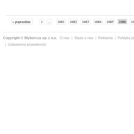
« poprzednie
1
...
1681
1682
1683
1684
1685
1686
1
...
1761
następne »
Copyright © Wyborcza sp. z o.o.
O nas
Staże u nas
Reklama
Polityka 
Ustawienia prywatności