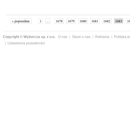
« poprzednie
1
...
1678
1679
1680
1681
1682
1683
1
...
1761
następne »
Copyright © Wyborcza sp. z o.o.
O nas
Staże u nas
Reklama
Polityka 
Ustawienia prywatności