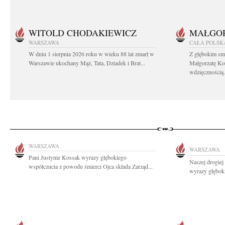
WITOLD CHODAKIEWICZ
MAŁGOR
WARSZAWA
CAŁA POLSK
W dniu 1 sierpnia 2026 roku w wieku 88 lat zmarł w
Z głębokim sm
Warszawie ukochany Mąż, Tata, Dziadek i Brat...
Małgorzatę Ko
wdzięcznością.
WARSZAWA
WARSZAWA
Pani Justynie Kossak wyrazy głębokiego
Naszej drogiej
współczucia z powodu śmierci Ojca składa Zarząd...
wyrazy głębok