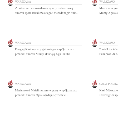
WARSZAWA
WARSZAWA
Z bólem serca zawiadamiamy o przedwczesnej
Marcinie wyra
śmierci Igora Bieńkowskiego Odszedł nagle dnia...
Mamy Agata s
WARSZAWA
WARSZAWA
Drogiej Kasi wyrazy głębokiego współczucia z
Z wielkim żal
powodu śmierci Mamy składają Aga i Kuba
Pani prof. dr h
WARSZAWA
CAŁA POLSK
Mariuszowi Mateli szczere wyrazy współczucia z
Kasi Miłoszow
powodu śmierci Ojca składają sędziowie...
szczerego wspó