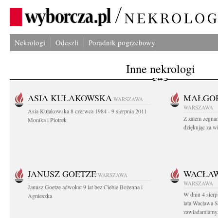
Nekrologi
Odeszli
Poradnik pogrzebowy
Inne nekrologi
ASIA KUŁAKOWSKA
MAŁGOR
WARSZAWA
WARSZAWA
Asia Kułakowska 8 czerwca 1984 - 9 sierpnia 2011
Z żalem żegnam
Monika i Piotrek
dziękując za w
JANUSZ GOETZE
WACŁAW
WARSZAWA
WARSZAWA
Janusz Goetze adwokat 9 lat bez Ciebie Bożenna i
W dniu 4 sier
Agnieszka
lata Wacława 
zawiadamiamy.