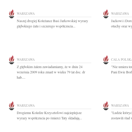
WARSZAWA
WARSZAWA
Naszej drogiej Koleżance Basi Jarkowskiej wyrazy
Jackowi i Doro
głębokiego żalu i szczerego współczucia...
otuchy oraz wy
WARSZAWA
CAŁA POLSK
Z głębokim żalem zawiadamiamy, że w dniu 24
"Nie umiera te
września 2009 roku zmarł w wieku 79 lat doc. dr
Pani Ewie Bor
hab....
WARSZAWA
WARSZAWA
Drogiemu Koledze Krzysztofowi najcieplejsze
"Ludzie któryc
wyrazy współczucia po śmierci Taty składają...
zostawili ślad 