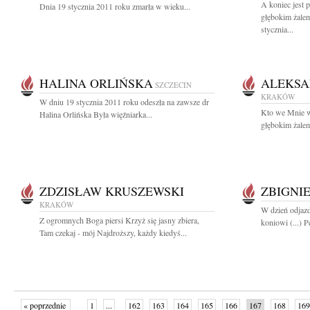
A koniec jest p
Dnia 19 stycznia 2011 roku zmarła w wieku...
głębokim żale
stycznia...
HALINA ORLIŃSKA
ALEKSA
SZCZECIN
KRAKÓW
W dniu 19 stycznia 2011 roku odeszła na zawsze dr
Kto we Mnie wi
Halina Orlińska Była więźniarka...
głębokim żalem
ZDZISŁAW KRUSZEWSKI
ZBIGNI
KRAKÓW
W dzień odjazd
Z ogromnych Boga piersi Krzyż się jasny zbiera,
koniowi (...) 
Tam czekaj - mój Najdroższy, każdy kiedyś...
« poprzednie
1
...
162
163
164
165
166
167
168
169