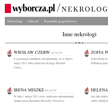
Nekrologi
Odeszli
Poradnik pogrzebowy
Inne nekrologi
WIESŁAW CZERW
ZOFIA 
KRAKÓW
Z ogromnym smutkiem zawiadamiamy, że w dniu 6
Zofia Penar ko
lutego 2011 roku zmarł nasz Kolega Wiesław
Prababcia prze
Czerw...
IRENA MISZKE
HELEN
KRAKÓW
W dniu 1 lutego 2011 roku, opatrzona sakramentami,
Jest taka miłoś
zmarła nasza ukochana Macocha i Teściowa...
siebie odejdą 