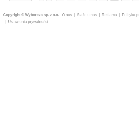
następne »
Copyright © Wyborcza sp. z o.o.
O nas
Staże u nas
Reklama
Polityka 
Ustawienia prywatności