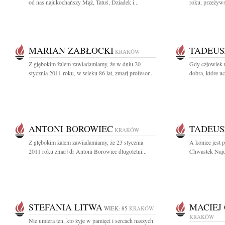
od nas najukochańszy Mąż, Tatuś, Dziadek i...
roku, przeżywsz
MARIAN ZABŁOCKI
TADEUS
KRAKÓW
Z głębokim żalem zawiadamiamy, że w dniu 20
Gdy człowiek u
stycznia 2011 roku, w wieku 86 lat, zmarł profesor...
dobra, które uc
ANTONI BOROWIEC
TADEUS
KRAKÓW
Z głębokim żalem zawiadamiamy, że 23 stycznia
A koniec jest 
2011 roku zmarł dr Antoni Borowiec długoletni...
Chwastek Naju
STEFANIA LITWA
MACIEJ
WIEK: 85
KRAKÓW
KRAKÓW
Nie umiera ten, kto żyje w pamięci i sercach naszych