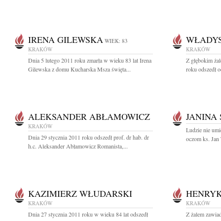
IRENA GILEWSKA
WŁADYS
WIEK: 83
KRAKÓW
KRAKÓW
Dnia 5 lutego 2011 roku zmarła w wieku 83 lat Irena
Z głębokim ża
Gilewska z domu Kucharska Msza święta...
roku odszedł o
ALEKSANDER ABŁAMOWICZ
JANINA
KRAKÓW
Ludzie nie umi
Dnia 29 stycznia 2011 roku odszedł prof. dr hab. dr
oczom ks. Jan 
h.c. Aleksander Abłamowicz Romanista,...
KAZIMIERZ WŁUDARSKI
HENRY
KRAKÓW
KRAKÓW
Dnia 27 stycznia 2011 roku w wieku 84 lat odszedł
Z żalem zawiad