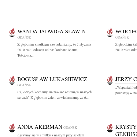
WANDA JADWIGA SŁAWIN
WOJCIE
GDAŃSK
GDAŃSK
Z głębokim smutkiem zawiadamiamy, że 7 stycznia
Z głębokim żal
2010 roku odeszła od nas kochana Mama,
2010 roku odsz
Teściowa,...
BOGUSŁAW ŁUKASIEWICZ
JERZY 
GDAŃSK
,,Wspaniali lu
Ci, których kochamy, na zawsze zostaną w naszych
pozostają w na
sercach" Z głębokim żalem zawiadamiamy, że 6...
ANNA AKERMAN
KRYSTY
GDAŃSK
GENIUS
Łączymy się w smutku z naszym przyjacielem