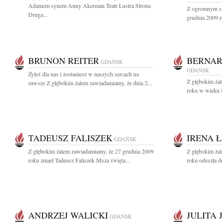
Adamem synem Anny Akerman Teatr Lustra Strona
Z ogromnym sm
Druga...
grudnia 2009 r
BRUNON REITER
BERNAR
GDAŃSK
GDAŃSK
Żyłeś dla nas i zostaniesz w naszych sercach na
Z głębokim ża
zawsze Z głębokim żalem zawiadamiamy, że dnia 2...
roku w wieku 8
TADEUSZ FALISZEK
IRENA 
GDAŃSK
Z głębokim żalem zawiadamiamy, że 27 grudnia 2009
Z głębokim ża
roku zmarł Tadeusz Faliszek Msza święta...
roku odeszła d
ANDRZEJ WALICKI
JULITA
GDAŃSK