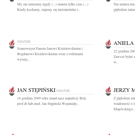
My nie umrzemy nigdy (...) umiera tylko czas (...)
Nie umiera ten
Kiedy kochamy, stajemy się nieśmiertelni i...
głębokim żalem
GDAŃSK
ANIELA
Szanownym Panom Janowi Kisielewskiemu i
22 grudnia 20
Bogdanowi Kisielewskiemu wraz z rodzinami
Zawsze byłaś z
wyrazy...
w...
JAN STĘPIŃSKI
JERZY 
GDAŃSK
16 grudnia 2009 roku zmarł nasz najmilszy Brat,
Z głębokim żal
prof.dr hab.med. Jan Stępiński Wspaniały...
wiadomość o ś
Majewskiego..