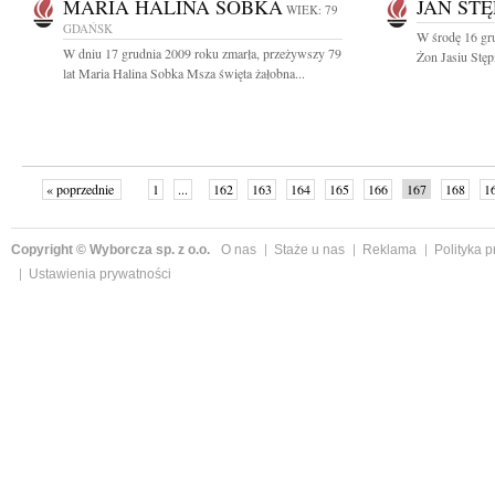
MARIA HALINA SOBKA
JAN STĘ
WIEK: 79
GDAŃSK
W środę 16 gr
W dniu 17 grudnia 2009 roku zmarła, przeżywszy 79
Żon Jasiu Stęp
lat Maria Halina Sobka Msza święta żałobna...
« poprzednie
1
...
162
163
164
165
166
167
168
1
»
Copyright © Wyborcza sp. z o.o.
O nas
Staże u nas
Reklama
Polityka 
Ustawienia prywatności