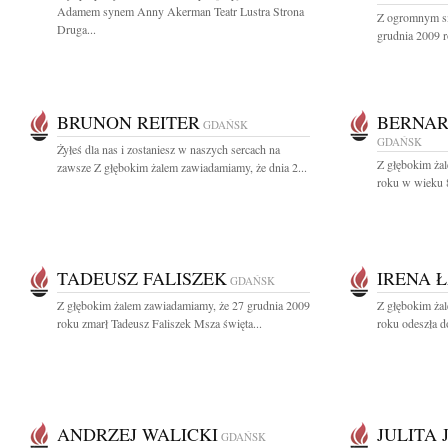
Adamem synem Anny Akerman Teatr Lustra Strona
Z ogromnym sm
Druga...
grudnia 2009 r
BRUNON REITER
BERNAR
GDAŃSK
GDAŃSK
Żyłeś dla nas i zostaniesz w naszych sercach na
Z głębokim ża
zawsze Z głębokim żalem zawiadamiamy, że dnia 2...
roku w wieku 8
TADEUSZ FALISZEK
IRENA 
GDAŃSK
Z głębokim żalem zawiadamiamy, że 27 grudnia 2009
Z głębokim ża
roku zmarł Tadeusz Faliszek Msza święta...
roku odeszła d
ANDRZEJ WALICKI
JULITA
GDAŃSK