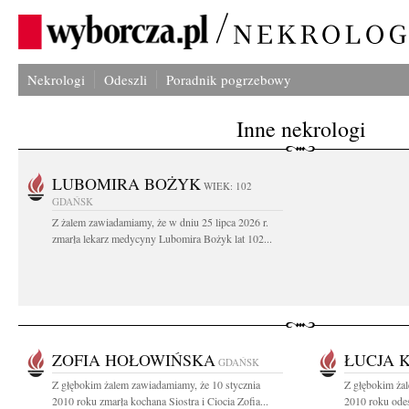
Nekrologi
Odeszli
Poradnik pogrzebowy
Inne nekrologi
LUBOMIRA BOŻYK
WIEK: 102
GDAŃSK
Z żalem zawiadamiamy, że w dniu 25 lipca 2026 r.
zmarła lekarz medycyny Lubomira Bożyk lat 102...
ZOFIA HOŁOWIŃSKA
ŁUCJA 
GDAŃSK
Z głębokim żalem zawiadamiamy, że 10 stycznia
Z głębokim żal
2010 roku zmarła kochana Siostra i Ciocia Zofia...
2010 roku odes