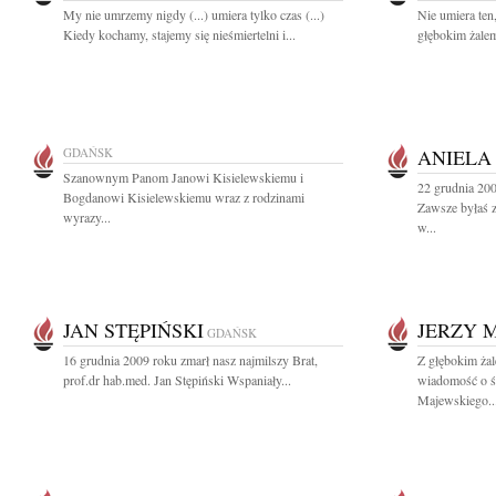
My nie umrzemy nigdy (...) umiera tylko czas (...)
Nie umiera ten
Kiedy kochamy, stajemy się nieśmiertelni i...
głębokim żalem
GDAŃSK
ANIELA
Szanownym Panom Janowi Kisielewskiemu i
22 grudnia 20
Bogdanowi Kisielewskiemu wraz z rodzinami
Zawsze byłaś z
wyrazy...
w...
JAN STĘPIŃSKI
JERZY 
GDAŃSK
16 grudnia 2009 roku zmarł nasz najmilszy Brat,
Z głębokim żal
prof.dr hab.med. Jan Stępiński Wspaniały...
wiadomość o ś
Majewskiego..