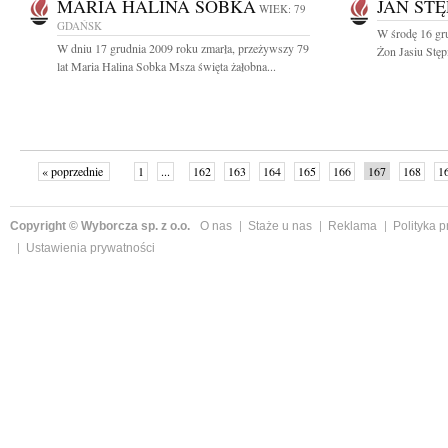
MARIA HALINA SOBKA
JAN STĘ
WIEK: 79
GDAŃSK
W środę 16 gr
W dniu 17 grudnia 2009 roku zmarła, przeżywszy 79
Żon Jasiu Stęp
lat Maria Halina Sobka Msza święta żałobna...
« poprzednie
1
...
162
163
164
165
166
167
168
1
»
Copyright © Wyborcza sp. z o.o.
O nas
Staże u nas
Reklama
Polityka 
Ustawienia prywatności