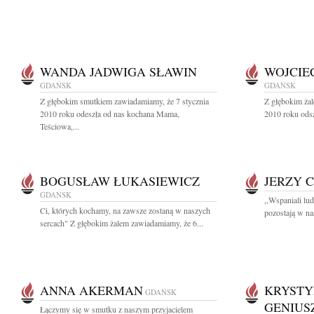
WANDA JADWIGA SŁAWIN
WOJCIE
GDAŃSK
GDAŃSK
Z głębokim smutkiem zawiadamiamy, że 7 stycznia
Z głębokim żal
2010 roku odeszła od nas kochana Mama,
2010 roku odsz
Teściowa,...
BOGUSŁAW ŁUKASIEWICZ
JERZY 
GDAŃSK
,,Wspaniali lu
Ci, których kochamy, na zawsze zostaną w naszych
pozostają w na
sercach" Z głębokim żalem zawiadamiamy, że 6...
ANNA AKERMAN
KRYSTY
GDAŃSK
GENIUS
Łączymy się w smutku z naszym przyjacielem