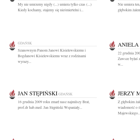
My nie umrzemy nigdy (...) umiera tylko czas (...)
Nie umiera ten
Kiedy kochamy, stajemy się nieśmiertelni i...
głębokim żalem
GDAŃSK
ANIELA
Szanownym Panom Janowi Kisielewskiemu i
22 grudnia 20
Bogdanowi Kisielewskiemu wraz z rodzinami
Zawsze byłaś z
wyrazy...
w...
JAN STĘPIŃSKI
JERZY 
GDAŃSK
16 grudnia 2009 roku zmarł nasz najmilszy Brat,
Z głębokim żal
prof.dr hab.med. Jan Stępiński Wspaniały...
wiadomość o ś
Majewskiego..