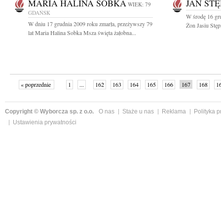
MARIA HALINA SOBKA
JAN STĘ
WIEK: 79
GDAŃSK
W środę 16 gr
W dniu 17 grudnia 2009 roku zmarła, przeżywszy 79
Żon Jasiu Stęp
lat Maria Halina Sobka Msza święta żałobna...
« poprzednie
1
...
162
163
164
165
166
167
168
1
»
Copyright © Wyborcza sp. z o.o.
O nas
Staże u nas
Reklama
Polityka 
Ustawienia prywatności