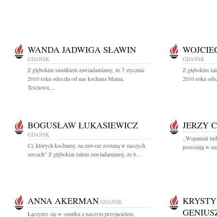
WANDA JADWIGA SŁAWIN
WOJCIE
GDAŃSK
GDAŃSK
Z głębokim smutkiem zawiadamiamy, że 7 stycznia
Z głębokim żal
2010 roku odeszła od nas kochana Mama,
2010 roku odsz
Teściowa,...
BOGUSŁAW ŁUKASIEWICZ
JERZY 
GDAŃSK
,,Wspaniali lu
Ci, których kochamy, na zawsze zostaną w naszych
pozostają w na
sercach" Z głębokim żalem zawiadamiamy, że 6...
ANNA AKERMAN
KRYSTY
GDAŃSK
GENIUS
Łączymy się w smutku z naszym przyjacielem