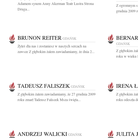
Adamem synem Anny Akerman Teatr Lustra Strona
Z ogromnym sm
Druga...
grudnia 2009 r
BRUNON REITER
BERNAR
GDAŃSK
GDAŃSK
Żyłeś dla nas i zostaniesz w naszych sercach na
Z głębokim ża
zawsze Z głębokim żalem zawiadamiamy, że dnia 2...
roku w wieku 8
TADEUSZ FALISZEK
IRENA 
GDAŃSK
Z głębokim żalem zawiadamiamy, że 27 grudnia 2009
Z głębokim ża
roku zmarł Tadeusz Faliszek Msza święta...
roku odeszła d
ANDRZEJ WALICKI
JULITA
GDAŃSK