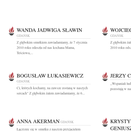
WANDA JADWIGA SŁAWIN
WOJCIE
GDAŃSK
GDAŃSK
Z głębokim smutkiem zawiadamiamy, że 7 stycznia
Z głębokim żal
2010 roku odeszła od nas kochana Mama,
2010 roku odsz
Teściowa,...
BOGUSŁAW ŁUKASIEWICZ
JERZY 
GDAŃSK
,,Wspaniali lu
Ci, których kochamy, na zawsze zostaną w naszych
pozostają w na
sercach" Z głębokim żalem zawiadamiamy, że 6...
ANNA AKERMAN
KRYSTY
GDAŃSK
GENIUS
Łączymy się w smutku z naszym przyjacielem