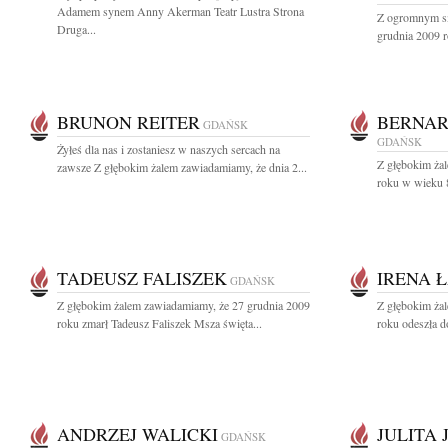
Adamem synem Anny Akerman Teatr Lustra Strona
Z ogromnym sm
Druga...
grudnia 2009 r
BRUNON REITER
BERNAR
GDAŃSK
GDAŃSK
Żyłeś dla nas i zostaniesz w naszych sercach na
Z głębokim ża
zawsze Z głębokim żalem zawiadamiamy, że dnia 2...
roku w wieku 8
TADEUSZ FALISZEK
IRENA 
GDAŃSK
Z głębokim żalem zawiadamiamy, że 27 grudnia 2009
Z głębokim ża
roku zmarł Tadeusz Faliszek Msza święta...
roku odeszła d
ANDRZEJ WALICKI
JULITA
GDAŃSK