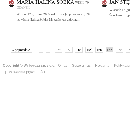
MARIA HALINA SOBKA
JAN STĘ
WIEK: 79
GDAŃSK
W środę 16 gr
W dniu 17 grudnia 2009 roku zmarła, przeżywszy 79
Żon Jasiu Stęp
lat Maria Halina Sobka Msza święta żałobna...
« poprzednie
1
...
162
163
164
165
166
167
168
1
»
Copyright © Wyborcza sp. z o.o.
O nas
Staże u nas
Reklama
Polityka 
Ustawienia prywatności