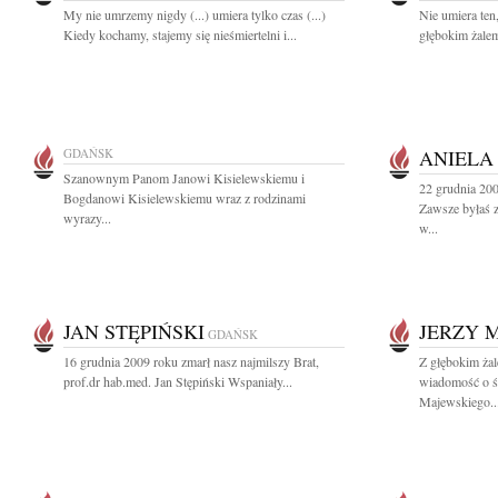
My nie umrzemy nigdy (...) umiera tylko czas (...)
Nie umiera ten
Kiedy kochamy, stajemy się nieśmiertelni i...
głębokim żalem
GDAŃSK
ANIELA
Szanownym Panom Janowi Kisielewskiemu i
22 grudnia 20
Bogdanowi Kisielewskiemu wraz z rodzinami
Zawsze byłaś z
wyrazy...
w...
JAN STĘPIŃSKI
JERZY 
GDAŃSK
16 grudnia 2009 roku zmarł nasz najmilszy Brat,
Z głębokim żal
prof.dr hab.med. Jan Stępiński Wspaniały...
wiadomość o ś
Majewskiego..