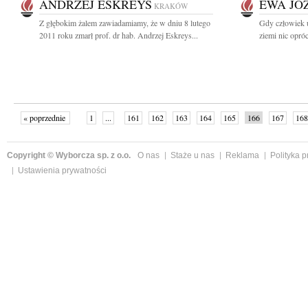
ANDRZEJ ESKREYS
EWA JÓ
KRAKÓW
Z głębokim żalem zawiadamiamy, że w dniu 8 lutego
Gdy człowiek u
2011 roku zmarł prof. dr hab. Andrzej Eskreys...
ziemi nic opróc
« poprzednie
1
...
161
162
163
164
165
166
167
168
następne »
Copyright © Wyborcza sp. z o.o.
O nas
Staże u nas
Reklama
Polityka 
Ustawienia prywatności