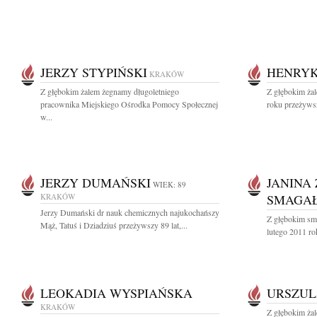
JERZY STYPIŃSKI
HENRYK
KRAKÓW
Z głębokim żalem żegnamy długoletniego
Z głębokim ża
pracownika Miejskiego Ośrodka Pomocy Społecznej
roku przeżywsz
w...
JERZY DUMAŃSKI
JANINA
WIEK: 89
KRAKÓW
SMAGA
Jerzy Dumański dr nauk chemicznych najukochańszy
Z głębokim sm
Mąż, Tatuś i Dziadziuś przeżywszy 89 lat,...
lutego 2011 ro
LEOKADIA WYSPIAŃSKA
URSZUL
KRAKÓW
Z głębokim ża