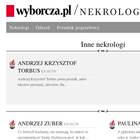
Nekrologi
Odeszli
Poradnik pogrzebowy
Inne nekrologi
ANDRZEJ KRZYSZTOF
TORBUS
KRAKÓW
Andrzej Krzysztof Torbus poeta prozaik, autor
tekstów piosenek, utworów dla...
ANDRZEJ ZUBER
PAULIN
KRAKÓW
Ci, których kochamy, nie umierają, bo miłość to
Z głębokim ża
nieśmiertelność Emily Dickinson prof. dr hab....
roku w wieku 9