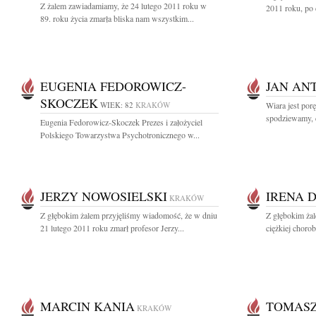
Z żalem zawiadamiamy, że 24 lutego 2011 roku w
2011 roku, po 
89. roku życia zmarła bliska nam wszystkim...
EUGENIA FEDOROWICZ-
JAN AN
SKOCZEK
WIEK: 82
KRAKÓW
Wiara jest porę
spodziewamy, 
Eugenia Fedorowicz-Skoczek Prezes i założyciel
Polskiego Towarzystwa Psychotronicznego w...
JERZY NOWOSIELSKI
IRENA 
KRAKÓW
Z głębokim żalem przyjęliśmy wiadomość, że w dniu
Z głębokim żal
21 lutego 2011 roku zmarł profesor Jerzy...
ciężkiej choro
MARCIN KANIA
TOMAS
KRAKÓW