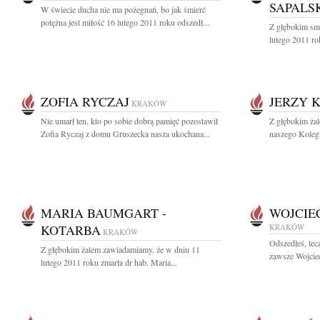
SAPALS
W świecie ducha nie ma pożegnań, bo jak śmierć
potężna jest miłość 16 lutego 2011 roku odszedł...
Z głębokim sm
lutego 2011 ro
ZOFIA RYCZAJ
JERZY 
KRAKÓW
Nie umarł ten, kto po sobie dobrą pamięć pozostawił
Z głębokim ża
Zofia Ryczaj z domu Gruszecka nasza ukochana...
naszego Kolegi
MARIA BAUMGART -
WOJCIE
KOTARBA
KRAKÓW
KRAKÓW
Odszedłeś, lec
Z głębokim żalem zawiadamiamy, że w dniu 11
zawsze Wojciec
lutego 2011 roku zmarła dr hab. Maria...