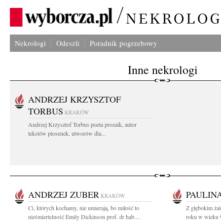
Nekrologi
Odeszli
Poradnik pogrzebowy
Inne nekrologi
ANDRZEJ KRZYSZTOF
TORBUS
KRAKÓW
Andrzej Krzysztof Torbus poeta prozaik, autor
tekstów piosenek, utworów dla...
ANDRZEJ ZUBER
PAULIN
KRAKÓW
Ci, których kochamy, nie umierają, bo miłość to
Z głębokim ża
nieśmiertelność Emily Dickinson prof. dr hab....
roku w wieku 9