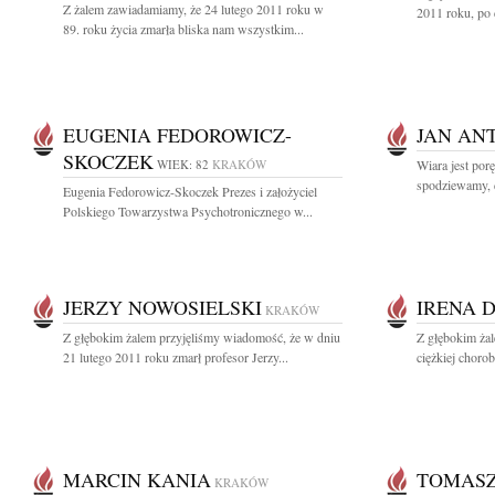
Z żalem zawiadamiamy, że 24 lutego 2011 roku w
2011 roku, po 
89. roku życia zmarła bliska nam wszystkim...
EUGENIA FEDOROWICZ-
JAN AN
SKOCZEK
WIEK: 82
KRAKÓW
Wiara jest porę
spodziewamy, 
Eugenia Fedorowicz-Skoczek Prezes i założyciel
Polskiego Towarzystwa Psychotronicznego w...
JERZY NOWOSIELSKI
IRENA 
KRAKÓW
Z głębokim żalem przyjęliśmy wiadomość, że w dniu
Z głębokim żal
21 lutego 2011 roku zmarł profesor Jerzy...
ciężkiej choro
MARCIN KANIA
TOMAS
KRAKÓW