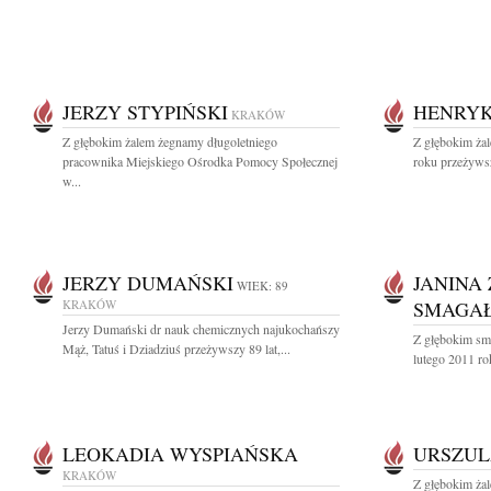
JERZY STYPIŃSKI
HENRYK
KRAKÓW
Z głębokim żalem żegnamy długoletniego
Z głębokim ża
pracownika Miejskiego Ośrodka Pomocy Społecznej
roku przeżywsz
w...
JERZY DUMAŃSKI
JANINA
WIEK: 89
KRAKÓW
SMAGA
Jerzy Dumański dr nauk chemicznych najukochańszy
Z głębokim sm
Mąż, Tatuś i Dziadziuś przeżywszy 89 lat,...
lutego 2011 ro
LEOKADIA WYSPIAŃSKA
URSZUL
KRAKÓW
Z głębokim ża