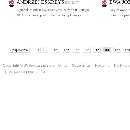
ANDRZEJ ESKREYS
EWA JÓ
KRAKÓW
Z głębokim żalem zawiadamiamy, że w dniu 8 lutego
Gdy człowiek u
2011 roku zmarł prof. dr hab. Andrzej Eskreys...
ziemi nic opróc
« poprzednie
1
...
161
162
163
164
165
166
167
168
następne »
Copyright © Wyborcza sp. z o.o.
O nas
Staże u nas
Reklama
Polityka 
Ustawienia prywatności