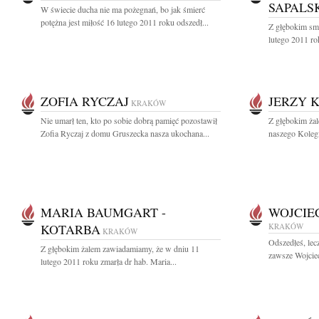
SAPALS
W świecie ducha nie ma pożegnań, bo jak śmierć
potężna jest miłość 16 lutego 2011 roku odszedł...
Z głębokim sm
lutego 2011 ro
ZOFIA RYCZAJ
JERZY 
KRAKÓW
Nie umarł ten, kto po sobie dobrą pamięć pozostawił
Z głębokim ża
Zofia Ryczaj z domu Gruszecka nasza ukochana...
naszego Kolegi
MARIA BAUMGART -
WOJCIE
KOTARBA
KRAKÓW
KRAKÓW
Odszedłeś, lec
Z głębokim żalem zawiadamiamy, że w dniu 11
zawsze Wojciec
lutego 2011 roku zmarła dr hab. Maria...