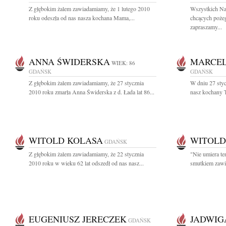
Z głębokim żalem zawiadamiamy, że 1 lutego 2010
Wszystkich Na
roku odeszła od nas nasza kochana Mama,...
chcących poże
zapraszamy...
ANNA ŚWIDERSKA
MARCEL
WIEK: 86
GDAŃSK
GDAŃSK
Z głębokim żalem zawiadamiamy, że 27 stycznia
W dniu 27 styc
2010 roku zmarła Anna Świderska z d. Łada lat 86...
nasz kochany 
WITOLD KOLASA
WITOLD
GDAŃSK
Z głębokim żalem zawiadamiamy, że 22 stycznia
"Nie umiera te
2010 roku w wieku 62 lat odszedł od nas nasz...
smutkiem zawia
EUGENIUSZ JERECZEK
JADWIG
GDAŃSK