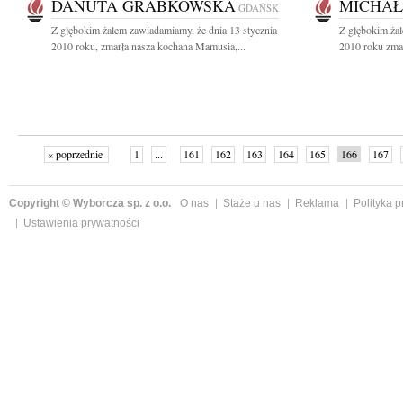
DANUTA GRABKOWSKA
MICHAŁ
GDAŃSK
Z głębokim żalem zawiadamiamy, że dnia 13 stycznia
Z głębokim żal
2010 roku, zmarła nasza kochana Mamusia,...
2010 roku zmar
« poprzednie
1
...
161
162
163
164
165
166
167
następne »
Copyright © Wyborcza sp. z o.o.
O nas
Staże u nas
Reklama
Polityka 
Ustawienia prywatności