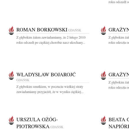
roku odszedł o
ROMAN BORKOWSKI
GRAŻYN
GDAŃSK
Z głębokim żalem zawiadamiamy, że 2 lutego 2010
Z głębokim ża
roku odszedł po ciężkiej chorobie nasz ukochany...
roku odeszła o
WŁADYSŁAW BOJAROJĆ
GRAŻYN
GDAŃSK
Z głębokim ża
Z głębokim smutkiem, w poczuciu wielkiej straty
roku odeszła o
zawiadamiamy przyjaciół, że w wyniku ciężkiej...
URSZULA OŻÓG-
BEATA 
PIOTROWSKA
NAPIÓR
GDAŃSK