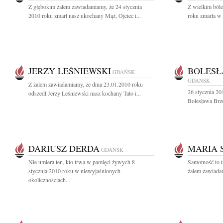
Z głębokim żalem zawiadamiamy, że 24 stycznia
Z wielkim ból
2010 roku zmarł nasz ukochany Mąż, Ojciec i...
roku zmarła w 
JERZY LEŚNIEWSKI
BOLESŁ
GDAŃSK
GDAŃSK
Z żalem zawiadamiamy, że dnia 23.01.2010 roku
26 stycznia 20
odszedł Jerzy Leśniewski nasz kochany Tato i...
Bolesława Brzo
DARIUSZ DERDA
MARIA 
GDAŃSK
Nie umiera ten, kto trwa w pamięci żywych 8
Samotność to t
stycznia 2010 roku w niewyjaśnionych
żalem zawiadam
okolicznościach...