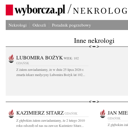
Nekrologi
Odeszli
Poradnik pogrzebowy
Inne nekrologi
LUBOMIRA BOŻYK
WIEK: 102
GDAŃSK
Z żalem zawiadamiamy, że w dniu 25 lipca 2026 r.
zmarła lekarz medycyny Lubomira Bożyk lat 102...
KAZIMIERZ SITARZ
JAN MI
GDAŃSK
GDAŃSK
Z głębokim żalem zawiadamiamy, że 2 lutego 2010
Z głębokim ża
roku odszedł od nas na zawsze Kazimierz Sitarz...