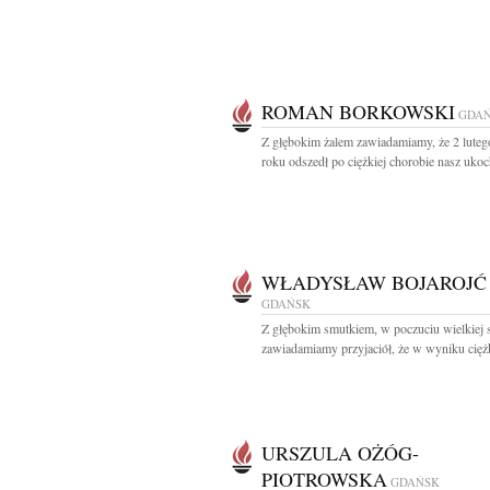
ROMAN BORKOWSKI
GDA
Z głębokim żalem zawiadamiamy, że 2 lute
roku odszedł po ciężkiej chorobie nasz ukoc
WŁADYSŁAW BOJAROJĆ
GDAŃSK
Z głębokim smutkiem, w poczuciu wielkiej s
zawiadamiamy przyjaciół, że w wyniku ciężki
URSZULA OŻÓG-
PIOTROWSKA
GDAŃSK