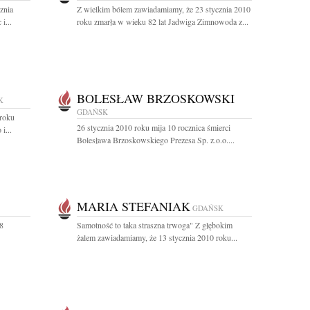
znia
Z wielkim bólem zawiadamiamy, że 23 stycznia 2010
i...
roku zmarła w wieku 82 lat Jadwiga Zimnowoda z...
BOLESŁAW BRZOSKOWSKI
K
GDAŃSK
 roku
26 stycznia 2010 roku mija 10 rocznica śmierci
i...
Bolesława Brzoskowskiego Prezesa Sp. z.o.o....
MARIA STEFANIAK
GDAŃSK
 8
Samotność to taka straszna trwoga" Z głębokim
żalem zawiadamiamy, że 13 stycznia 2010 roku...