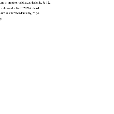
ona w smutku rodzina zawiadamia, że 12...
 Kalinowska
16.07.2026
Gdańsk
okim żalem zawiadamiamy, że po...
ej