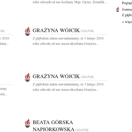
roku odszedł od nas kochany Mąż, Ojciec, Dziadek...
Pogrąż
Joanna
Z głęb
+ więc
GRAŻYNA WÓJCIK
ŃSK
GDAŃSK
go 2010
Z głębokim żalem zawiadamiamy, że 3 lutego 2010
hany...
roku odeszła od nas nasza ukochana Grażyna...
GRAŻYNA WÓJCIK
GDAŃSK
Z głębokim żalem zawiadamiamy, że 3 lutego 2010
traty
roku odeszła od nas nasza ukochana Grażyna...
ej...
BEATA GÓRSKA
NAPIÓRKOWSKA
GDAŃSK