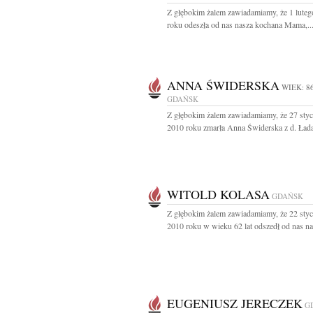
Z głębokim żalem zawiadamiamy, że 1 lute
roku odeszła od nas nasza kochana Mama,..
ANNA ŚWIDERSKA
WIEK: 8
GDAŃSK
Z głębokim żalem zawiadamiamy, że 27 styc
2010 roku zmarła Anna Świderska z d. Łada 
WITOLD KOLASA
GDAŃSK
Z głębokim żalem zawiadamiamy, że 22 styc
2010 roku w wieku 62 lat odszedł od nas nas
EUGENIUSZ JERECZEK
G