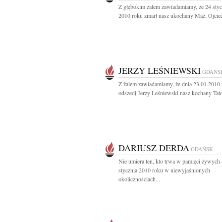
Z głębokim żalem zawiadamiamy, że 24 styc
2010 roku zmarł nasz ukochany Mąż, Ojciec 
JERZY LEŚNIEWSKI
GDAŃS
Z żalem zawiadamiamy, że dnia 23.01.2010
odszedł Jerzy Leśniewski nasz kochany Tato 
DARIUSZ DERDA
GDAŃSK
Nie umiera ten, kto trwa w pamięci żywych
stycznia 2010 roku w niewyjaśnionych
okolicznościach...