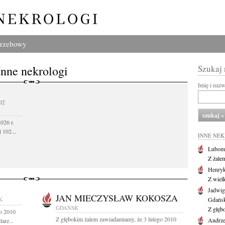
grzebowy
Inne nekrologi
Szukaj
Imię i naz
02
026 r.
 102...
INNE NE
Lubom
Z żale
Henryk
Z wiel
Jadwig
JAN MIECZYSŁAW KOKOSZA
K
Gdańs
GDAŃSK
Z głęb
go 2010
Z głębokim żalem zawiadamiamy, że 3 lutego 2010
Andrze
arz...