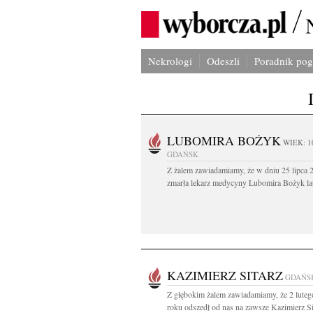
Nekrologi
Odeszli
Poradnik po
LUBOMIRA BOŻYK
WIEK: 1
GDAŃSK
Z żalem zawiadamiamy, że w dniu 25 lipca 2
zmarła lekarz medycyny Lubomira Bożyk lat
KAZIMIERZ SITARZ
GDAŃS
Z głębokim żalem zawiadamiamy, że 2 lute
roku odszedł od nas na zawsze Kazimierz Sit