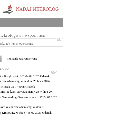
 nekrologów i wspomnień
wisko lub numer ogłoszenia:
+ szukanie zaawansowane
KROLOGI
ira Bożyk
wiek: 102
04.08.2026
Gdańsk
m zawiadamiamy, że w dniu 25 lipca 2026...
 Klocek
28.07.2026
Gdańsk
kim smutkiem zawiadamiamy, że w dniu 29...
a Semmerling-Owczarska
wiek: 97
24.07.2026
k
okim żalem zawiadamiamy, że dnia 20...
j Krupowicz
wiek: 87
16.07.2026
Gdańsk