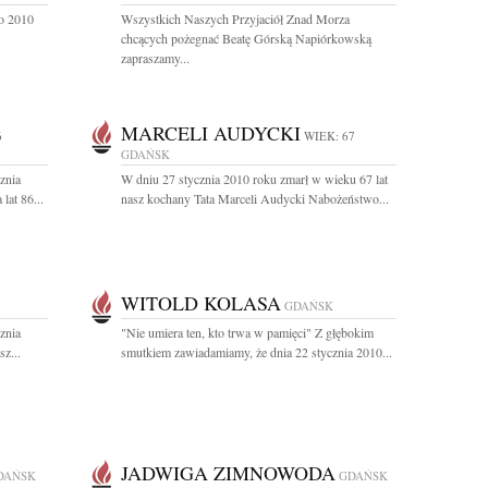
go 2010
Wszystkich Naszych Przyjaciół Znad Morza
.
chcących pożegnać Beatę Górską Napiórkowską
zapraszamy...
MARCELI AUDYCKI
6
WIEK: 67
GDAŃSK
znia
W dniu 27 stycznia 2010 roku zmarł w wieku 67 lat
lat 86...
nasz kochany Tata Marceli Audycki Nabożeństwo...
WITOLD KOLASA
GDAŃSK
znia
"Nie umiera ten, kto trwa w pamięci" Z głębokim
z...
smutkiem zawiadamiamy, że dnia 22 stycznia 2010...
JADWIGA ZIMNOWODA
DAŃSK
GDAŃSK