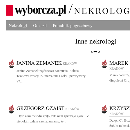
Nekrologi
Odeszli
Poradnik pogrzebowy
Inne nekrologi
JANINA ZEMANEK
MAREK
KRAKÓW
KRAKÓW
Janina Zemanek najdroższa Mamusia, Babcia,
Marek Wyczółk
Teściowa zmarła 22 marca 2011 roku, przeżywszy
długoletni Ord
87...
GRZEGORZ OZAIST
KRZYSZ
KRAKÓW
KRAKÓW
...tyle nam melodii grało, tyle nam śpiewało słów... Z
Dzięki Ci, Boż
głębokim żalem zawiadamiamy, że...
źródło miłości,