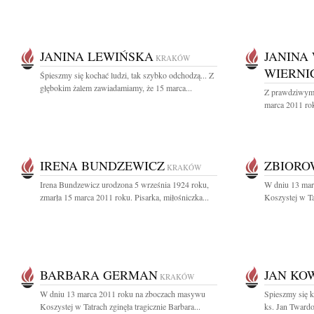
JANINA LEWIŃSKA
JANINA
KRAKÓW
WIERNI
Śpieszmy się kochać ludzi, tak szybko odchodzą... Z
głębokim żalem zawiadamiamy, że 15 marca...
Z prawdziwym 
marca 2011 rok
IRENA BUNDZEWICZ
ZBIOR
KRAKÓW
Irena Bundzewicz urodzona 5 września 1924 roku,
W dniu 13 mar
zmarła 15 marca 2011 roku. Pisarka, miłośniczka...
Koszystej w Tat
BARBARA GERMAN
JAN KO
KRAKÓW
W dniu 13 marca 2011 roku na zboczach masywu
Spieszmy się k
Koszystej w Tatrach zginęła tragicznie Barbara...
ks. Jan Tward