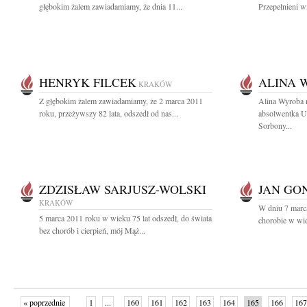
głębokim żalem zawiadamiamy, że dnia 11...
Przepełnieni w
HENRYK FILCEK
ALINA 
KRAKÓW
Z głębokim żalem zawiadamiamy, że 2 marca 2011
Alina Wyroba m
roku, przeżywszy 82 lata, odszedł od nas...
absolwentka Un
Sorbony...
ZDZISŁAW SARJUSZ-WOLSKI
JAN GO
KRAKÓW
W dniu 7 marca
5 marca 2011 roku w wieku 75 lat odszedł, do świata
chorobie w wie
bez chorób i cierpień, mój Mąż...
« poprzednie
1
...
160
161
162
163
164
165
166
167