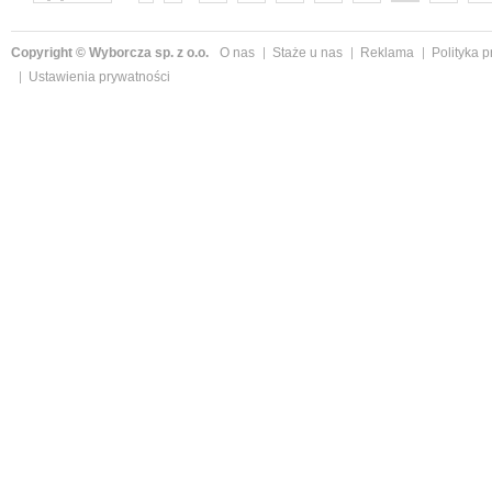
następne »
Copyright © Wyborcza sp. z o.o.
O nas
Staże u nas
Reklama
Polityka 
Ustawienia prywatności