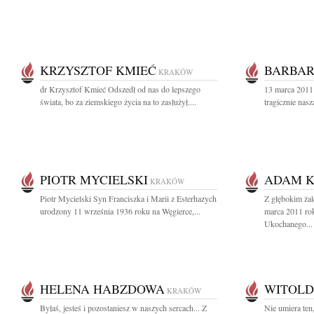
KRZYSZTOF KMIEĆ
BARBA
KRAKÓW
dr Krzysztof Kmieć Odszedł od nas do lepszego
13 marca 2011 
świata, bo za ziemskiego życia na to zasłużył....
tragicznie nas
PIOTR MYCIELSKI
ADAM K
KRAKÓW
Piotr Mycielski Syn Franciszka i Marii z Esterhazych
Z głębokim ża
urodzony 11 września 1936 roku na Węgierce,...
marca 2011 ro
Ukochanego...
HELENA HABZDOWA
WITOLD
KRAKÓW
Byłaś, jesteś i pozostaniesz w naszych sercach... Z
Nie umiera ten,