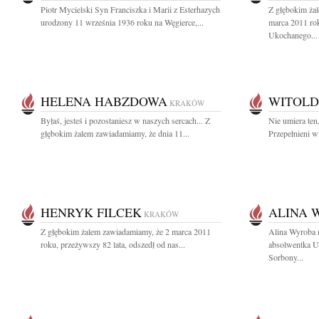
Piotr Mycielski Syn Franciszka i Marii z Esterhazych
Z głębokim ża
urodzony 11 września 1936 roku na Węgierce,...
marca 2011 ro
Ukochanego...
HELENA HABZDOWA
WITOLD
KRAKÓW
Byłaś, jesteś i pozostaniesz w naszych sercach... Z
Nie umiera ten,
głębokim żalem zawiadamiamy, że dnia 11...
Przepełnieni w
HENRYK FILCEK
ALINA 
KRAKÓW
Z głębokim żalem zawiadamiamy, że 2 marca 2011
Alina Wyroba m
roku, przeżywszy 82 lata, odszedł od nas...
absolwentka Un
Sorbony...