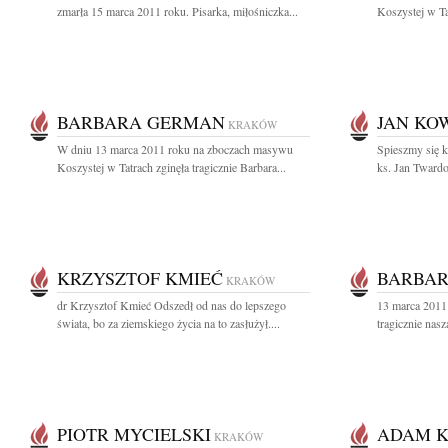
zmarła 15 marca 2011 roku. Pisarka, miłośniczka...
Koszystej w Tat
BARBARA GERMAN
JAN KO
KRAKÓW
W dniu 13 marca 2011 roku na zboczach masywu
Spieszmy się k
Koszystej w Tatrach zginęła tragicznie Barbara...
ks. Jan Tward
KRZYSZTOF KMIEĆ
BARBA
KRAKÓW
dr Krzysztof Kmieć Odszedł od nas do lepszego
13 marca 2011 
świata, bo za ziemskiego życia na to zasłużył....
tragicznie nas
PIOTR MYCIELSKI
ADAM K
KRAKÓW