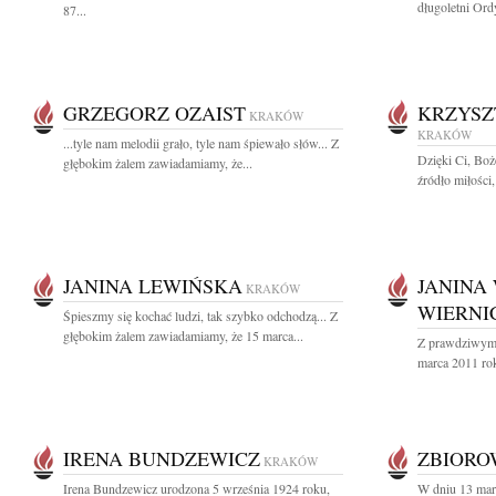
długoletni Ord
87...
GRZEGORZ OZAIST
KRZYSZ
KRAKÓW
KRAKÓW
...tyle nam melodii grało, tyle nam śpiewało słów... Z
Dzięki Ci, Boż
głębokim żalem zawiadamiamy, że...
źródło miłości,
JANINA LEWIŃSKA
JANINA
KRAKÓW
WIERNI
Śpieszmy się kochać ludzi, tak szybko odchodzą... Z
głębokim żalem zawiadamiamy, że 15 marca...
Z prawdziwym 
marca 2011 rok
IRENA BUNDZEWICZ
ZBIOR
KRAKÓW
Irena Bundzewicz urodzona 5 września 1924 roku,
W dniu 13 mar