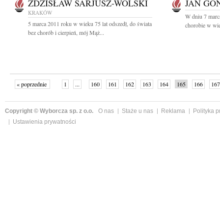
ZDZISŁAW SARJUSZ-WOLSKI
JAN GO
KRAKÓW
W dniu 7 marca
5 marca 2011 roku w wieku 75 lat odszedł, do świata
chorobie w wie
bez chorób i cierpień, mój Mąż...
« poprzednie
1
...
160
161
162
163
164
165
166
167
następne »
Copyright © Wyborcza sp. z o.o.
O nas
Staże u nas
Reklama
Polityka 
Ustawienia prywatności