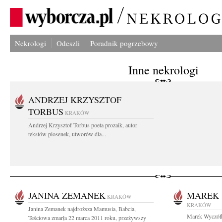
Nekrologi
Odeszli
Poradnik pogrzebowy
Inne nekrologi
ANDRZEJ KRZYSZTOF
TORBUS
KRAKÓW
Andrzej Krzysztof Torbus poeta prozaik, autor
tekstów piosenek, utworów dla...
JANINA ZEMANEK
MAREK
KRAKÓW
KRAKÓW
Janina Zemanek najdroższa Mamusia, Babcia,
Marek Wyczółk
Teściowa zmarła 22 marca 2011 roku, przeżywszy