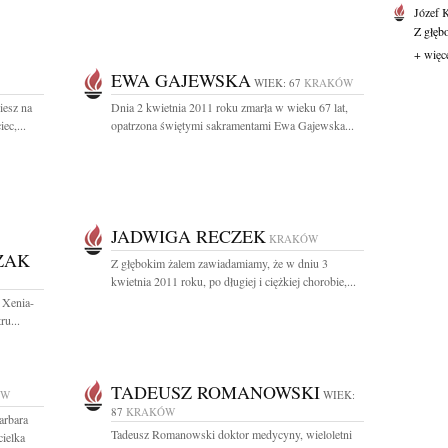
Józef 
Z głęb
+ więc
EWA GAJEWSKA
WIEK: 67
KRAKÓW
iesz na
Dnia 2 kwietnia 2011 roku zmarła w wieku 67 lat,
ec,...
opatrzona świętymi sakramentami Ewa Gajewska...
JADWIGA RECZEK
KRAKÓW
ZAK
Z głębokim żalem zawiadamiamy, że w dniu 3
kwietnia 2011 roku, po długiej i ciężkiej chorobie,...
 Xenia-
ru...
TADEUSZ ROMANOWSKI
ÓW
WIEK:
87
KRAKÓW
arbara
Tadeusz Romanowski doktor medycyny, wieloletni
ielka