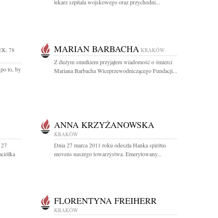
lekarz szpitala wojskowego oraz przychodni...
MARIAN BARBACHA
EK: 78
KRAKÓW
Z dużym smutkiem przyjąłem wiadomość o śmierci
 po to, by
Mariana Barbacha Wiceprzewodniczącego Fundacji...
ANNA KRZYŻANOWSKA
KRAKÓW
 27
Dnia 27 marca 2011 roku odeszła Hanka spiritus
aciółka
movens naszego towarzystwa. Emerytowany...
FLORENTYNA FREIHERR
KRAKÓW