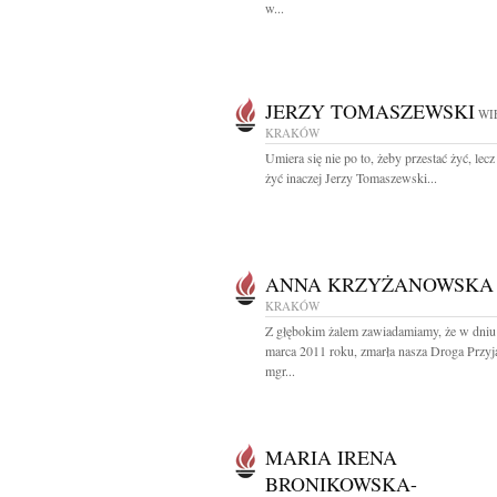
w...
JERZY TOMASZEWSKI
WI
KRAKÓW
Umiera się nie po to, żeby przestać żyć, lecz
żyć inaczej Jerzy Tomaszewski...
ANNA KRZYŻANOWSKA
KRAKÓW
Z głębokim żalem zawiadamiamy, że w dniu
marca 2011 roku, zmarła nasza Droga Przyj
mgr...
MARIA IRENA
BRONIKOWSKA-