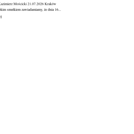
Kazimierz Mościcki
21.07.2026
Kraków
okim smutkiem zawiadamiamy, że dnia 16...
ej