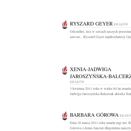
RYSZARD GEYER
KRAKÓW
Odszedłeś, lecz w sercach naszych pozostan
zawsze... Ryszard Geyer najukochańszy Ojci
XENIA-JADWIGA
JAROSZYŃSKA-BALCER
KRAKÓW
3 kwietnia 2011 roku w wieku 84 lat zmarła
Jadwiga Jaroszyńska-Balcerzak aktorka Teat
BARBARA GÓROWA
KRAK
Dnia 30 marca 2011 roku zmarła mgr inż. B
Górowa z domu Janczur długoletnia nauczyc