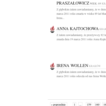
PRASZAŁOWICZ
WIEK: 89
KR
Z głębokim żalem zawiadamiamy, że w dniu
marca 2011 roku zmarła w wieku 89 lat Mar
Irena...
ANNA KAJTOCHOWA
KRA
Z żalem zawiadamiamy, że przeżywszy 82 la
zmarła dnia 19 marca 2011 roku Anna Kajt
IRENA WOLLEN
KRAKÓW
Z głębokim żalem zawiadamiamy, że w dniu
marca 2011 roku odeszła od nas Irena Wolle
« poprzednie
1
...
159
160
1