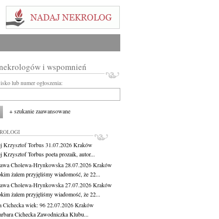
 nekrologów i wspomnień
wisko lub numer ogłoszenia:
+ szukanie zaawansowane
KROLOGI
j Krzysztof Torbus
31.07.2026
Kraków
 Krzysztof Torbus poeta prozaik, autor...
ława Cholewa-Hrynkowska
28.07.2026
Kraków
okim żalem przyjęliśmy wiadomość, że 22...
ława Cholewa-Hrynkowska
27.07.2026
Kraków
okim żalem przyjęliśmy wiadomość, że 22...
a Cichecka
wiek: 96
22.07.2026
Kraków
rbara Cichecka Zawodniczka Klubu...