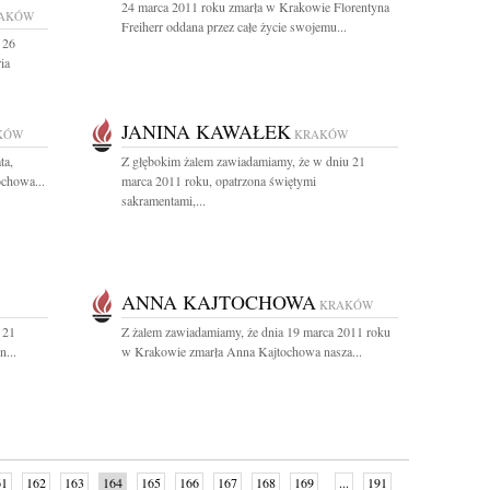
24 marca 2011 roku zmarła w Krakowie Florentyna
AKÓW
Freiherr oddana przez całe życie swojemu...
 26
ia
JANINA KAWAŁEK
KÓW
KRAKÓW
ta,
Z głębokim żalem zawiadamiamy, że w dniu 21
ochowa...
marca 2011 roku, opatrzona świętymi
sakramentami,...
ANNA KAJTOCHOWA
KRAKÓW
 21
Z żalem zawiadamiamy, że dnia 19 marca 2011 roku
n...
w Krakowie zmarła Anna Kajtochowa nasza...
61
162
163
164
165
166
167
168
169
...
191