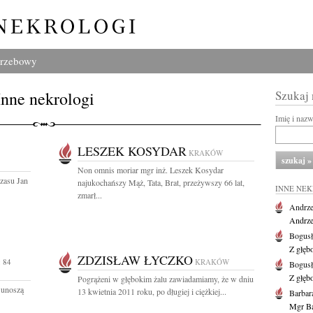
grzebowy
Inne nekrologi
Szukaj
Imię i naz
LESZEK KOSYDAR
KRAKÓW
Non omnis moriar mgr inż. Leszek Kosydar
czasu Jan
najukochańszy Mąż, Tata, Brat, przeżywszy 66 lat,
INNE NE
zmarł...
Andrze
Andrzej
Bogus
Z głęb
ZDZISŁAW ŁYCZKO
 84
KRAKÓW
Bogus
Z głęb
Pogrążeni w głębokim żalu zawiadamiamy, że w dniu
 unoszą
13 kwietnia 2011 roku, po długiej i ciężkiej...
Barbar
Mgr Ba