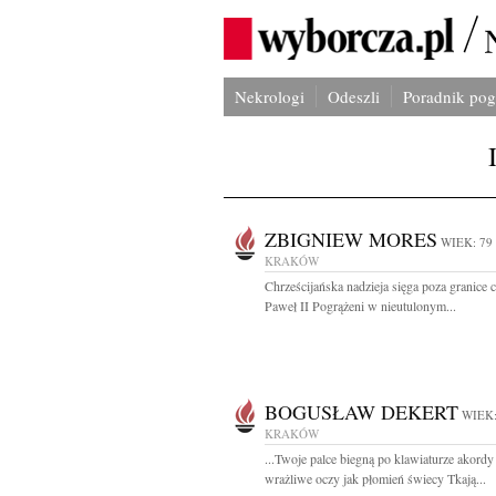
Nekrologi
Odeszli
Poradnik po
ZBIGNIEW MORES
WIEK: 79
KRAKÓW
Chrześcijańska nadzieja sięga poza granice 
Paweł II Pogrążeni w nieutulonym...
BOGUSŁAW DEKERT
WIEK:
KRAKÓW
...Twoje palce biegną po klawiaturze akordy
wrażliwe oczy jak płomień świecy Tkają...