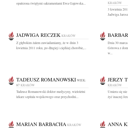
KRAKÓW
opatrzona świętymi sakramentami Ewa Gajewska...
3 kwietnia 201
Jadwiga Jarosz
JADWIGA RECZEK
BARBA
KRAKÓW
Z głębokim żalem zawiadamiamy, że w dniu 3
Dnia 30 marca 
kwietnia 2011 roku, po długiej i ciężkiej chorobie,...
Górowa z domu
w...
TADEUSZ ROMANOWSKI
JERZY 
WIEK:
87
KRAKÓW
KRAKÓW
Tadeusz Romanowski doktor medycyny, wieloletni
Umiera się nie 
lekarz szpitala wojskowego oraz przychodni...
żyć inaczej Je
MARIAN BARBACHA
ANNA 
KRAKÓW