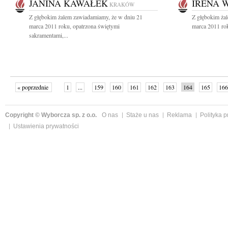
JANINA KAWAŁEK
IRENA 
KRAKÓW
Z głębokim żalem zawiadamiamy, że w dniu 21
Z głębokim ża
marca 2011 roku, opatrzona świętymi
marca 2011 rok
sakramentami,...
« poprzednie
1
...
159
160
161
162
163
164
165
166
następne »
Copyright © Wyborcza sp. z o.o.
O nas
Staże u nas
Reklama
Polityka 
Ustawienia prywatności