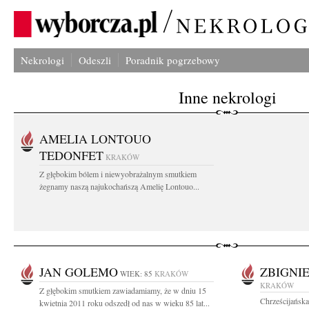
Nekrologi
Odeszli
Poradnik pogrzebowy
Inne nekrologi
AMELIA LONTOUO
TEDONFET
KRAKÓW
Z głębokim bólem i niewyobrażalnym smutkiem
żegnamy naszą najukochańszą Amelię Lontouo...
JAN GOLEMO
ZBIGNI
WIEK: 85
KRAKÓW
KRAKÓW
Z głębokim smutkiem zawiadamiamy, że w dniu 15
Chrześcijańska
kwietnia 2011 roku odszedł od nas w wieku 85 lat...