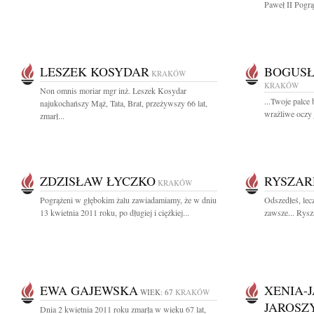
Paweł II Pogrą
LESZEK KOSYDAR
BOGUSŁ
KRAKÓW
KRAKÓW
Non omnis moriar mgr inż. Leszek Kosydar
...Twoje palce
najukochańszy Mąż, Tata, Brat, przeżywszy 66 lat,
wrażliwe oczy 
zmarł...
ZDZISŁAW ŁYCZKO
RYSZAR
KRAKÓW
Pogrążeni w głębokim żalu zawiadamiamy, że w dniu
Odszedłeś, lec
13 kwietnia 2011 roku, po długiej i ciężkiej...
zawsze... Rysz
EWA GAJEWSKA
XENIA-
WIEK: 67
KRAKÓW
JAROSZ
Dnia 2 kwietnia 2011 roku zmarła w wieku 67 lat,