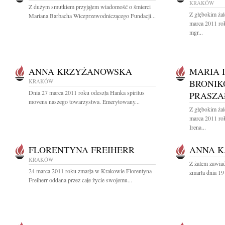
KRAKÓW
Z dużym smutkiem przyjąłem wiadomość o śmierci
Z głębokim ża
Mariana Barbacha Wiceprzewodniczącego Fundacji...
marca 2011 rok
mgr...
ANNA KRZYŻANOWSKA
MARIA 
KRAKÓW
BRONIK
Dnia 27 marca 2011 roku odeszła Hanka spiritus
PRASZA
movens naszego towarzystwa. Emerytowany...
Z głębokim ża
marca 2011 rok
Irena...
FLORENTYNA FREIHERR
ANNA 
KRAKÓW
Z żalem zawiad
24 marca 2011 roku zmarła w Krakowie Florentyna
zmarła dnia 1
Freiherr oddana przez całe życie swojemu...