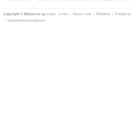
następne »
Copyright © Wyborcza sp. z o.o.
O nas
Staże u nas
Reklama
Polityka 
Ustawienia prywatności