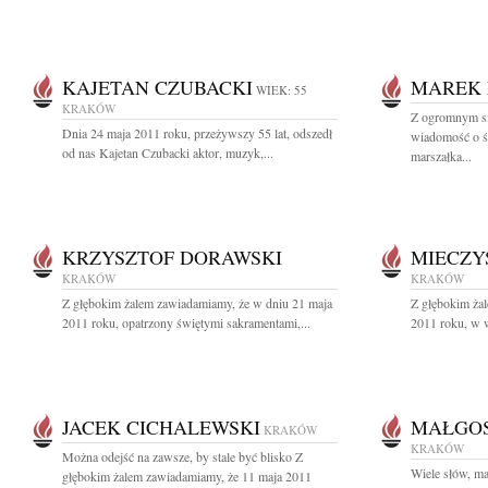
KAJETAN CZUBACKI
MAREK
WIEK: 55
KRAKÓW
Z ogromnym sm
Dnia 24 maja 2011 roku, przeżywszy 55 lat, odszedł
wiadomość o ś
od nas Kajetan Czubacki aktor, muzyk,...
marszałka...
KRZYSZTOF DORAWSKI
MIECZY
KRAKÓW
KRAKÓW
Z głębokim żalem zawiadamiamy, że w dniu 21 maja
Z głębokim ża
2011 roku, opatrzony świętymi sakramentami,...
2011 roku, w wi
JACEK CICHALEWSKI
MAŁGOS
KRAKÓW
KRAKÓW
Można odejść na zawsze, by stale być blisko Z
Wiele słów, ma
głębokim żalem zawiadamiamy, że 11 maja 2011