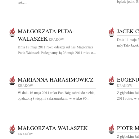
będzie jedno B
roku...
MAŁGORZATA PUDA-
JACEK 
WALASZEK
KRAKÓW
Dnia 11 maja 2
mój Tato Jacek
Dnia 18 maja 2011 roku odeszła od nas Małgorzata
Puda-Walaszek Pożegnamy Ją 26 maja 2011 roku o...
MARIANNA HARASIMOWICZ
EUGENI
KRAKÓW
KRAKÓW
W dniu 16 maja 2011 roku Pan Bóg zabrał do siebie,
Z głębokim ża
opatrzoną świętymi sakramentami, w wieku 96...
2011 roku, w w
MAŁGORZATA WALASZEK
PIOTR 
KRAKÓW
Z głębokim ża