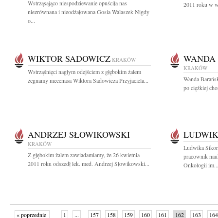
Wstrząsająco niespodziewanie opuściła nas
2011 roku w wi
niezrównana i nieodżałowana Gosia Walaszek Nigdy
o...
WIKTOR SADOWICZ
WANDA 
KRAKÓW
KRAKÓW
Wstrząśnięci nagłym odejściem z głębokim żalem
Wanda Barańska
żegnamy mecenasa Wiktora Sadowicza Przyjaciela...
po ciężkiej cho
ANDRZEJ SŁOWIKOWSKI
LUDWIK
KRAKÓW
Ludwika Sikora
Z głębokim żalem zawiadamiamy, że 26 kwietnia
pracownik na
2011 roku odszedł lek. med. Andrzej Słowikowski...
Onkologii im...
« poprzednie
1
...
157
158
159
160
161
162
163
164