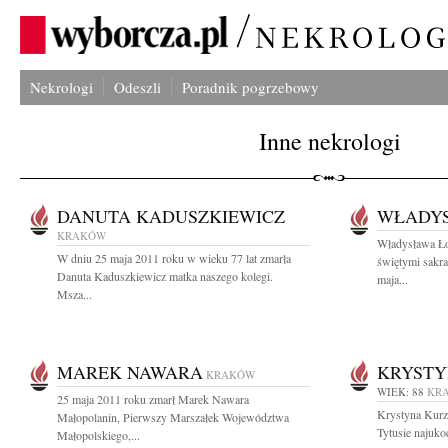
Nekrologi
Odeszli
Poradnik pogrzebowy
Inne nekrologi
DANUTA KADUSZKIEWICZ
WŁADY
KRAKÓW
Władysława Ło
W dniu 25 maja 2011 roku w wieku 77 lat zmarła
świętymi sakra
Danuta Kaduszkiewicz matka naszego kolegi.
maja...
Msza...
MAREK NAWARA
KRYSTY
KRAKÓW
WIEK: 88
KR
25 maja 2011 roku zmarł Marek Nawara
Krystyna Kurz
Małopolanin, Pierwszy Marszałek Województwa
Tytusie najuko
Małopolskiego,...