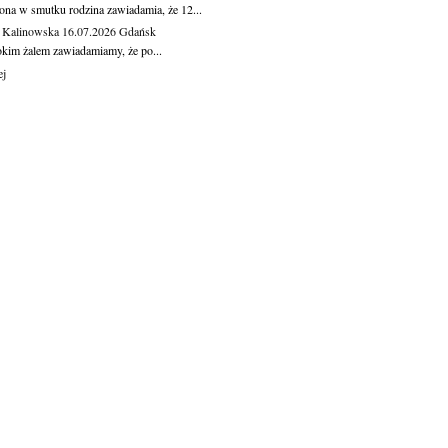
ona w smutku rodzina zawiadamia, że 12...
 Kalinowska
16.07.2026
Gdańsk
okim żalem zawiadamiamy, że po...
ej