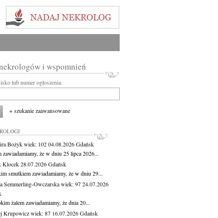
 nekrologów i wspomnień
wisko lub numer ogłoszenia:
+ szukanie zaawansowane
KROLOGI
ira Bożyk
wiek: 102
04.08.2026
Gdańsk
m zawiadamiamy, że w dniu 25 lipca 2026...
 Klocek
28.07.2026
Gdańsk
kim smutkiem zawiadamiamy, że w dniu 29...
a Semmerling-Owczarska
wiek: 97
24.07.2026
k
okim żalem zawiadamiamy, że dnia 20...
j Krupowicz
wiek: 87
16.07.2026
Gdańsk