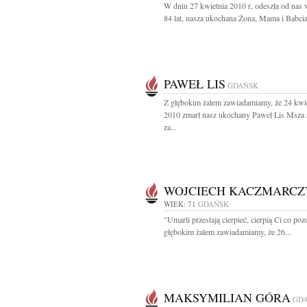
W dniu 27 kwietnia 2010 r, odeszła od nas
84 lat, nasza ukochana Żona, Mama i Babcia
PAWEŁ LIS
GDAŃSK
Z głębokim żalem zawiadamiamy, że 24 kwi
2010 zmarł nasz ukochany Paweł Lis Msza 
za...
WOJCIECH KACZMARCZ
WIEK: 71
GDAŃSK
"Umarli przestają cierpieć, cierpią Ci co poz
głębokim żalem zawiadamiamy, że 26...
MAKSYMILIAN GÓRA
GD