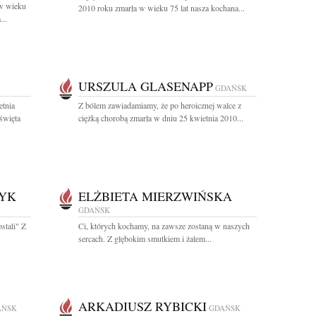
 w wieku
2010 roku zmarła w wieku 75 lat nasza kochana...
...
URSZULA GLASENAPP
GDAŃSK
etnia
Z bólem zawiadamiamy, że po heroicznej walce z
święta
ciężką chorobą zmarła w dniu 25 kwietnia 2010...
YK
ELŻBIETA MIERZWIŃSKA
GDAŃSK
ostali" Z
Ci, których kochamy, na zawsze zostaną w naszych
sercach. Z głębokim smutkiem i żalem...
ARKADIUSZ RYBICKI
AŃSK
GDAŃSK