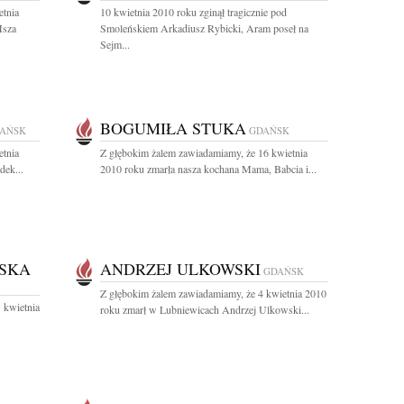
etnia
10 kwietnia 2010 roku zginął tragicznie pod
Msza
Smoleńskiem Arkadiusz Rybicki, Aram poseł na
Sejm...
BOGUMIŁA STUKA
AŃSK
GDAŃSK
etnia
Z głębokim żalem zawiadamiamy, że 16 kwietnia
dek...
2010 roku zmarła nasza kochana Mama, Babcia i...
SKA
ANDRZEJ ULKOWSKI
GDAŃSK
Z głębokim żalem zawiadamiamy, że 4 kwietnia 2010
 kwietnia
roku zmarł w Lubniewicach Andrzej Ulkowski...