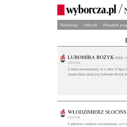
Nekrologi
Odeszli
Poradnik po
LUBOMIRA BOŻYK
WIEK: 1
GDAŃSK
Z żalem zawiadamiamy, że w dniu 25 lipca 2
zmarła lekarz medycyny Lubomira Bożyk lat
WŁODZIMIERZ SŁOCIŃS
GDAŃSK
Z głębokim smutkiem zawiadamiamy, że 6 