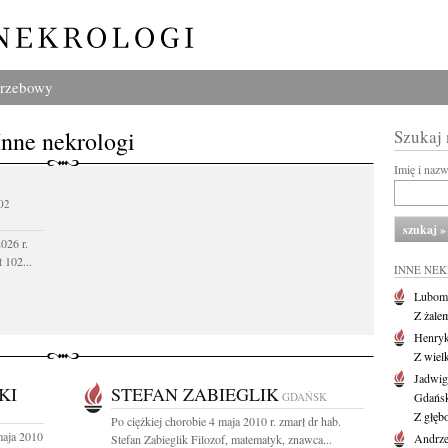
grzebowy
Inne nekrologi
Szukaj
Imię i naz
02
026 r.
 102...
INNE NE
Lubom
Z żale
Henryk
Z wiel
Jadwig
KI
STEFAN ZABIEGLIK
GDAŃSK
Gdańs
Z głęb
Po ciężkiej chorobie 4 maja 2010 r. zmarł dr hab.
maja 2010
Andrze
Stefan Zabieglik Filozof, matematyk, znawca...