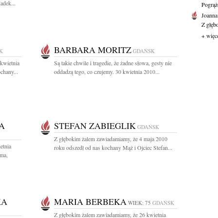
adek...
Pogrąż
Joanna
Z głęb
+ więc
BARBARA MORITZ
K
GDAŃSK
kwietnia
Są takie chwile i tragedie, że żadne słowa, gesty nie
chany...
oddadzą tego, co czujemy. 30 kwietnia 2010...
A
STEFAN ZABIEGLIK
GDAŃSK
Z głębokim żalem zawiadamiamy, że 4 maja 2010
etnia
roku odszedł od nas kochany Mąż i Ojciec Stefan...
ama,
KA
MARIA BERBEKA
WIEK: 75
GDAŃSK
Z głębokim żalem zawiadamiamy, że 26 kwietnia