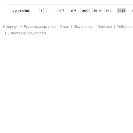
« poprzednie
1
...
1607
1608
1609
1610
1611
1612
1
...
1648
następne »
Copyright © Wyborcza sp. z o.o.
O nas
Staże u nas
Reklama
Polityka 
Ustawienia prywatności