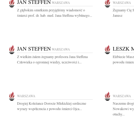
JAN STEFFEN
WARSZAWA
WARSZAWA
Z głębokim smutkiem przyjęliśmy wiadomość o
Żegnamy Cię Sta
śmierci prof. dr. hab. med. Jana Steffena wybitnego...
Janusz
JAN STEFFEN
LESZK 
WARSZAWA
Z wielkim żalem żegnamy profesora Jana Steffena
Elżbiecie Masz
Człowieka o ogromnej wiedzy, uczciwości i...
powodu śmierc
WARSZAWA
WARSZAWA
Drogiej Koleżance Dorocie Mlekickiej serdeczne
Naszemu drog
wyrazy współczucia z powodu śmierci Ojca...
Nowakowi wyra
otuchy...