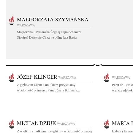
MAŁGORZATA SZYMAŃSKA
WARSZAWA
Małgorzata Szymańska Żegnaj najukochańsza
Siostro! Dziękuję Ci za wspólne lata Basia
JÓZEF KLINGER
WARSZAWA
WARSZAWA
Z głębokim żalem i smutkiem przyjęliśmy
Panu dr. Bart
wiadomość o śmierci Pana Józefa Klingera...
wyrazy głębok
MICHAŁ DZIUK
MARIA 
WARSZAWA
Z wielkim smutkiem przyjęliśmy wiadomość o nagłej
Izabeli i Eug