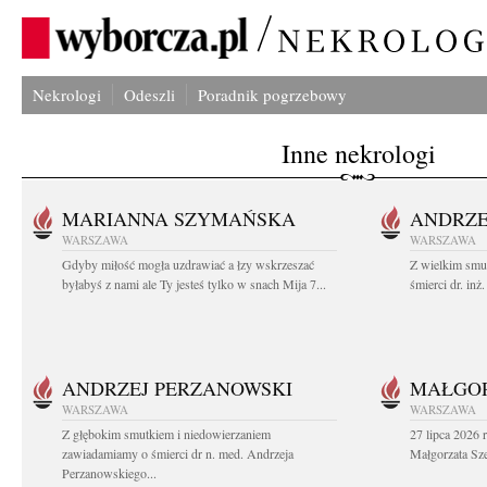
Nekrologi
Odeszli
Poradnik pogrzebowy
Inne nekrologi
MARIANNA SZYMAŃSKA
ANDRZE
WARSZAWA
WARSZAWA
Gdyby miłość mogła uzdrawiać a łzy wskrzeszać
Z wielkim smu
byłabyś z nami ale Ty jesteś tylko w snach Mija 7...
śmierci dr. in
ANDRZEJ PERZANOWSKI
MAŁGOR
WARSZAWA
WARSZAWA
Z głębokim smutkiem i niedowierzaniem
27 lipca 2026 
zawiadamiamy o śmierci dr n. med. Andrzeja
Małgorzata Sz
Perzanowskiego...