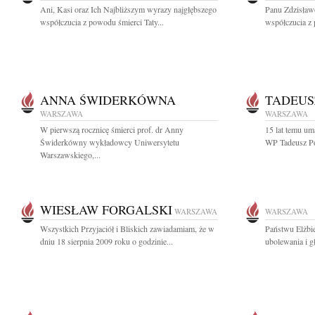
Ani, Kasi oraz Ich Najbliższym wyrazy najgłębszego
Panu Zdzisław
współczucia z powodu śmierci Taty...
współczucia z 
ANNA ŚWIDERKÓWNA
TADEUS
WARSZAWA
WARSZAWA
W pierwszą rocznicę śmierci prof. dr Anny
15 lat temu um
Świderkówny wykładowcy Uniwersytetu
WP Tadeusz Pot
Warszawskiego,...
WIESŁAW FORGALSKI
WARSZAWA
WARSZAWA
Wszystkich Przyjaciół i Bliskich zawiadamiam, że w
Państwu Elżbi
dniu 18 sierpnia 2009 roku o godzinie...
ubolewania i g