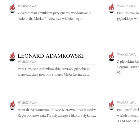
WARSZAWA
WARSZAWA
Z ogromnym smutkiem przyjęliśmy wiadomość o
Panu Mirosła
śmierci dr. Marka Pilkiewicza wieloletniego...
głębokiego wsp
LEONARD ADAMKOWSKI
WARSZAWA
Z głębokim ża
WARSZAWA
sierpnia 2009 
Pani Elżbiecie Adamkowskiej wyrazy głębokiego
92...
współczucia z powodu śmierci Męża Leonarda...
WARSZAWA
WARSZAWA
Panu dr. Sławomirowi Sowie Kierownikowi Katedry
Panu prof. dr
Zagospodarowania Turystycznego i Ekoturystyki w...
wieloletniemu
ALMAMER Wyż