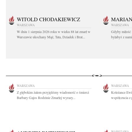
WITOLD CHODAKIEWICZ
MARIA
WARSZAWA
WARSZAWA
W dniu 1 sierpnia 2026 roku w wieku 88 lat zmarł w
Gdyby miłość 
Warszawie ukochany Mąż, Tata, Dziadek i Brat...
byłabyś z nami 
WARSZAWA
WARSZAWA
Z głębokim żalem przyjęliśmy wiadomość o śmierci
Koleżance Ewi
Barbary Gajos Rodzinie Zmarłej wyrazy...
współczucia z 
WARSZAWA