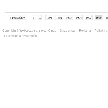
« poprzednie
1
...
1601
1602
1603
1604
1605
1606
1
...
1648
następne »
Copyright © Wyborcza sp. z o.o.
O nas
Staże u nas
Reklama
Polityka 
Ustawienia prywatności