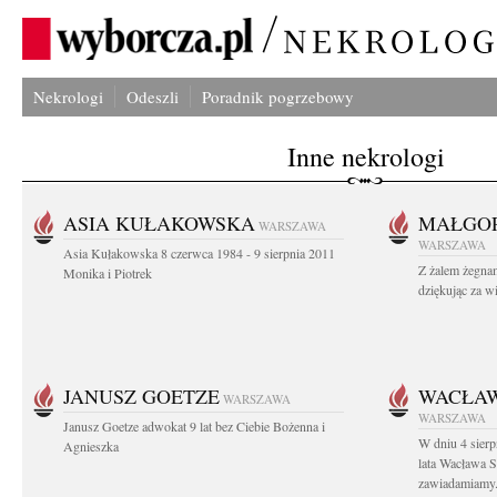
Nekrologi
Odeszli
Poradnik pogrzebowy
Inne nekrologi
ASIA KUŁAKOWSKA
MAŁGOR
WARSZAWA
WARSZAWA
Asia Kułakowska 8 czerwca 1984 - 9 sierpnia 2011
Z żalem żegnam
Monika i Piotrek
dziękując za w
JANUSZ GOETZE
WACŁAW
WARSZAWA
WARSZAWA
Janusz Goetze adwokat 9 lat bez Ciebie Bożenna i
W dniu 4 sier
Agnieszka
lata Wacława 
zawiadamiamy.