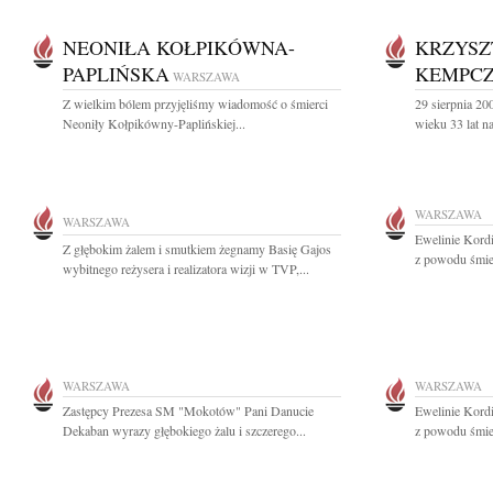
NEONIŁA KOŁPIKÓWNA-
KRZYSZ
PAPLIŃSKA
KEMPCZ
WARSZAWA
Z wielkim bólem przyjęliśmy wiadomość o śmierci
29 sierpnia 20
Neoniły Kołpikówny-Paplińskiej...
wieku 33 lat n
WARSZAWA
WARSZAWA
Ewelinie Kordi
Z głębokim żalem i smutkiem żegnamy Basię Gajos
z powodu śmie
wybitnego reżysera i realizatora wizji w TVP,...
WARSZAWA
WARSZAWA
Zastępcy Prezesa SM "Mokotów" Pani Danucie
Ewelinie Kordi
Dekaban wyrazy głębokiego żalu i szczerego...
z powodu śmie