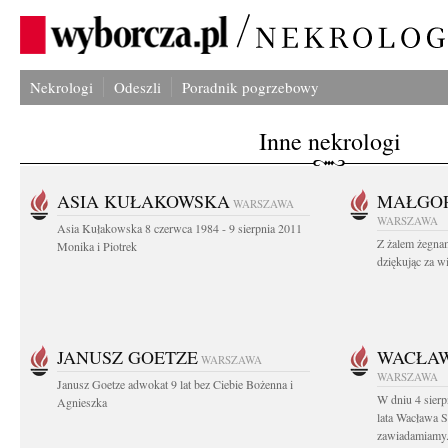
Nekrologi
Odeszli
Poradnik pogrzebowy
Inne nekrologi
ASIA KUŁAKOWSKA
MAŁGOR
WARSZAWA
WARSZAWA
Asia Kułakowska 8 czerwca 1984 - 9 sierpnia 2011
Z żalem żegnam
Monika i Piotrek
dziękując za w
JANUSZ GOETZE
WACŁAW
WARSZAWA
WARSZAWA
Janusz Goetze adwokat 9 lat bez Ciebie Bożenna i
W dniu 4 sier
Agnieszka
lata Wacława 
zawiadamiamy.