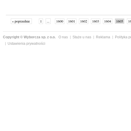
« poprzednie
1
...
1600
1601
1602
1603
1604
1605
1
...
1648
następne »
Copyright © Wyborcza sp. z o.o.
O nas
Staże u nas
Reklama
Polityka 
Ustawienia prywatności