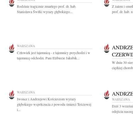
Rodzinie tragicznie zmarłego prof. dr. hab.
Z żalem i smut
Stanisława Świtki wyrazy głębokiego...
prof. dr. hab. 
WARSZAWA
ANDRZE
Człowiek jest tajemnicą - z tajemnicy przychodzi i w
CZERWI
tajemnicę odchodzi. Pani Elżbiecie Jakubik...
W dniu 30 sier
ciężkiej choro
WARSZAWA
ANDRZE
Iwonce i Andrzejowi Kościeszom wyrazy
WARSZAWA
głębokiego współczucia z powodu śmierci Teściowej
Dziś 3 wrześni
i...
odejścia nasze