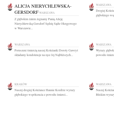
ALICJA NIERYCHLEWSKA-
WARSZAWA
Drogiej Koleż
GERSDORF
WARSZAWA
głębokiego wsp
Z głębokim żalem żegnamy Panią Alicję
Nierychlewską-Gersdorf Sędzię Sądu Okręgowego
w Warszawie...
WARSZAWA
WARSZAWA
Poruszeni śmiercią naszej Koleżanki Doroty Gawryś
Wyrazy głębok
składamy kondolencje na ręce Jej Najbliższych...
powodu śmierci
KRAKÓW
WARSZAWA
Naszej drogiej Koleżance Hannie Kozdrze wyrazy
Naszej Koleżan
głębokiego współczucia z powodu śmierci...
Bliskim wyrazy