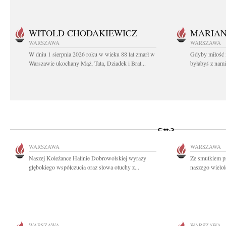
WITOLD CHODAKIEWICZ
MARIA
WARSZAWA
WARSZAWA
W dniu 1 sierpnia 2026 roku w wieku 88 lat zmarł w
Gdyby miłość 
Warszawie ukochany Mąż, Tata, Dziadek i Brat...
byłabyś z nami 
WARSZAWA
WARSZAWA
Naszej Koleżance Halinie Dobrowolskiej wyrazy
Ze smutkiem p
głębokiego współczucia oraz słowa otuchy z...
naszego wielol
WARSZAWA
WARSZAWA