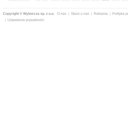
następne »
Copyright © Wyborcza sp. z o.o.
O nas
Staże u nas
Reklama
Polityka 
Ustawienia prywatności