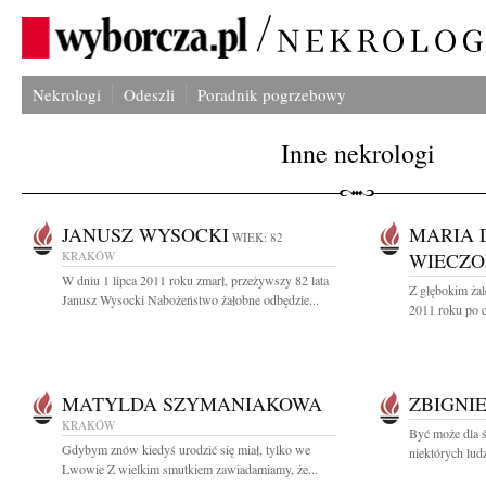
Nekrologi
Odeszli
Poradnik pogrzebowy
Inne nekrologi
JANUSZ WYSOCKI
MARIA 
WIEK: 82
KRAKÓW
WIECZO
W dniu 1 lipca 2011 roku zmarł, przeżywszy 82 lata
Z głębokim żal
Janusz Wysocki Nabożeństwo żałobne odbędzie...
2011 roku po c
MATYLDA SZYMANIAKOWA
ZBIGNI
KRAKÓW
Być może dla ś
Gdybym znów kiedyś urodzić się miał, tylko we
niektórych lud
Lwowie Z wielkim smutkiem zawiadamiamy, że...