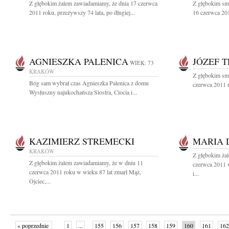
Z głębokim żalem zawiadamiamy, że dnia 17 czerwca
Z głębokim sm
2011 roku, przeżywszy 74 lata, po długiej...
16 czerwca 201
AGNIESZKA PALENICA
JÓZEF 
WIEK: 73
KRAKÓW
Z głębokim sm
Bóg sam wybrał czas Agnieszka Palenica z domu
czerwca 2011 r
Wysłuszny najukochańsza Siostra, Ciocia i...
KAZIMIERZ STREMECKI
MARIA 
KRAKÓW
Z głębokim ża
Z głębokim żalem zawiadamiamy, że w dniu 11
czerwca 2011 w
czerwca 2011 roku w wieku 87 lat zmarł Mąż,
i...
Ojciec,...
« poprzednie
1
...
155
156
157
158
159
160
161
162