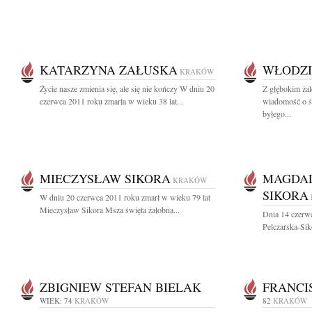
KATARZYNA ZAŁUSKA
WŁODZI
KRAKÓW
Życie nasze zmienia się, ale się nie kończy W dniu 20
Z głębokim żal
czerwca 2011 roku zmarła w wieku 38 lat...
wiadomość o śm
byłego...
MIECZYSŁAW SIKORA
MAGDAL
KRAKÓW
SIKORA
W dniu 20 czerwca 2011 roku zmarł w wieku 79 lat
Mieczysław Sikora Msza święta żałobna...
Dnia 14 czerw
Pelczarska-Sik
ZBIGNIEW STEFAN BIELAK
FRANCI
WIEK: 74
KRAKÓW
82
KRAKÓW