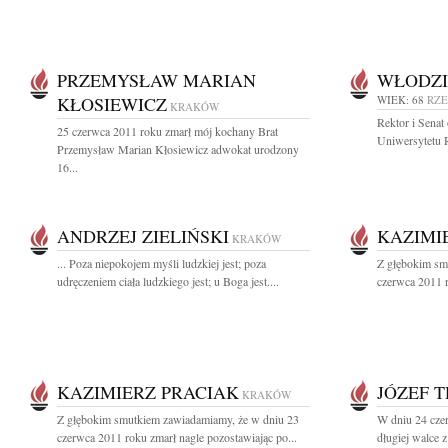
PRZEMYSŁAW MARIAN
WŁODZI
KŁOSIEWICZ
WIEK: 68
RZ
KRAKÓW
Rektor i Senat
25 czerwca 2011 roku zmarł mój kochany Brat
Uniwersytetu R
Przemysław Marian Kłosiewicz adwokat urodzony
16...
ANDRZEJ ZIELIŃSKI
KAZIMI
KRAKÓW
... Poza niepokojem myśli ludzkiej jest; poza
Z głębokim sm
udręczeniem ciała ludzkiego jest; u Boga jest....
czerwca 2011 r
KAZIMIERZ PRACIAK
JÓZEF 
KRAKÓW
Z głębokim smutkiem zawiadamiamy, że w dniu 23
W dniu 24 cze
czerwca 2011 roku zmarł nagle pozostawiając po...
długiej walce 