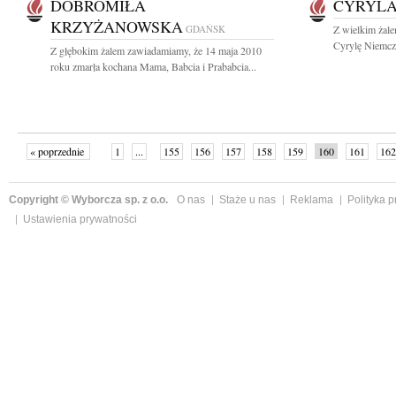
DOBROMIŁA
CYRYLA
KRZYŻANOWSKA
GDAŃSK
Z wielkim żal
Cyrylę Niemczy
Z głębokim żalem zawiadamiamy, że 14 maja 2010
roku zmarła kochana Mama, Babcia i Prababcia...
« poprzednie
1
...
155
156
157
158
159
160
161
162
następne »
Copyright © Wyborcza sp. z o.o.
O nas
Staże u nas
Reklama
Polityka 
Ustawienia prywatności