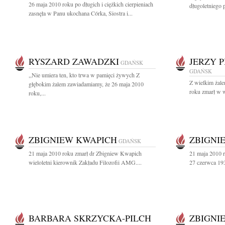
26 maja 2010 roku po długich i ciężkich cierpieniach
długoletniego 
zasnęła w Panu ukochana Córka, Siostra i...
RYSZARD ZAWADZKI
JERZY 
GDAŃSK
GDAŃSK
,,Nie umiera ten, kto trwa w pamięci żywych Z
Z wielkim żal
głębokim żalem zawiadamiamy, że 26 maja 2010
roku zmarł w w
roku,...
ZBIGNIEW KWAPICH
ZBIGNI
GDAŃSK
21 maja 2010 roku zmarł dr Zbigniew Kwapich
21 maja 2010 
wieloletni kierownik Zakładu Filozofii AMG....
27 czerwca 193
BARBARA SKRZYCKA-PILCH
ZBIGNI