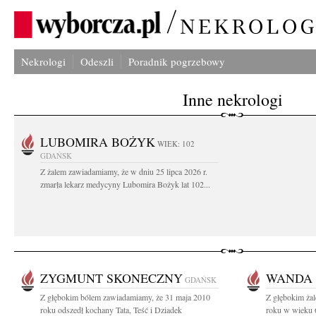
Nekrologi
Odeszli
Poradnik pogrzebowy
Inne nekrologi
LUBOMIRA BOŻYK
WIEK: 102
GDAŃSK
Z żalem zawiadamiamy, że w dniu 25 lipca 2026 r.
zmarła lekarz medycyny Lubomira Bożyk lat 102...
ZYGMUNT SKONECZNY
WANDA
GDAŃSK
Z głębokim bólem zawiadamiamy, że 31 maja 2010
Z głębokim ża
roku odszedł kochany Tata, Teść i Dziadek
roku w wieku 6