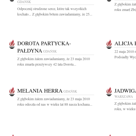
GDAŃSK
Z głębokim ża
Odpocznij strudzone serce, które tak wszystkich
roku zmarł Zb
kochało... Z głębokim bólem zawiadamiamy, że 25...
DOROTA PARTYCKA-
ALICJA
PAŁDYNA
GDAŃSK
22 maja 2010 
Podsiadły Wych
Z głębokim żalem zawiadamiamy, że 23 maja 2010
roku zmarła przeżywszy 42 lata Dorota...
MELANIA HERRA
JADWIG
GDAŃSK
WARSZAWA
Z głębokim żalem zawiadamiamy, że 23 maja 2010
Z głębokim ża
roku odeszła od nas w wieku lat 88 nasza kochana...
roku, w wieku 