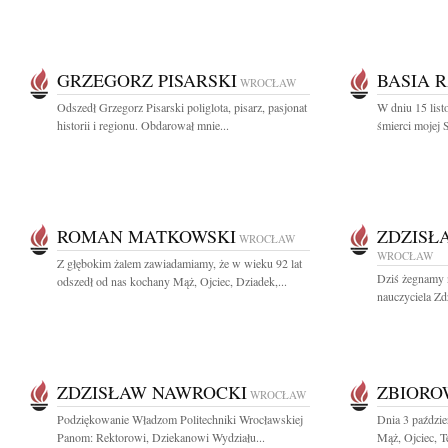
GRZEGORZ PISARSKI
BASIA 
WROCŁAW
Odszedł Grzegorz Pisarski poliglota, pisarz, pasjonat
W dniu 15 list
historii i regionu. Obdarował mnie...
śmierci mojej S
ROMAN MATKOWSKI
ZDZISŁ
WROCŁAW
WROCŁAW
Z głębokim żalem zawiadamiamy, że w wieku 92 lat
Dziś żegnamy n
odszedł od nas kochany Mąż, Ojciec, Dziadek,...
nauczyciela Zd
ZDZISŁAW NAWROCKI
ZBIOR
WROCŁAW
Podziękowanie Władzom Politechniki Wrocławskiej
Dnia 3 paździe
Panom: Rektorowi, Dziekanowi Wydziału...
Mąż, Ojciec, Te