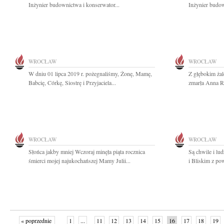
Inżynier budownictwa i konserwator...
Inżynier budow
WROCŁAW
WROCŁAW
W dniu 01 lipca 2019 r. pożegnaliśmy, Żonę, Mamę,
Z głębokim ża
Babcię, Córkę, Siostrę i Przyjaciela...
zmarła Anna Ro
WROCŁAW
WROCŁAW
Słońca jakby mniej Wczoraj minęła piąta rocznica
Są chwile i lu
śmierci mojej najukochańszej Mamy Julii...
i Bliskim z po
« poprzednie
1
...
11
12
13
14
15
16
17
18
19