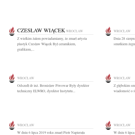
CZESŁAW WIĄCEK
WROCŁAW
WROCŁAW
Z wielkim żalem powiadamiamy, że zmarł artysta
Dnia 28 sierpn
plastyk Czesław Wiącek Był ceramikiem,
smutkiem żegn
grafikiem,...
WROCŁAW
WROCŁAW
Odszedł dr inż. Bronisław Piwowar Były dyrektor
Z głębokim smu
techniczny ELWRO, dyrektor Instytutu...
wiadomość o śm
WROCŁAW
WROCŁAW
W dniu 6 lipca 2019 roku zmarł Piotr Napierała
W dniu 6 lipca