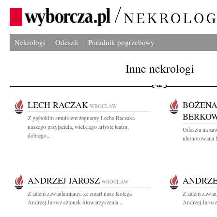
Nekrologi
Odeszli
Poradnik pogrzebowy
Inne nekrologi
LECH RACZAK
BOŻENA
WROCŁAW
BERKOW
Z głębokim smutkiem żegnamy Lecha Raczaka
naszego przyjaciela, wielkiego artystę teatru,
Odeszła na za
dobrego...
uhonorowana Me
ANDRZEJ JAROSZ
ANDRZE
WROCŁAW
Z żalem zawiadamiamy, że zmarł nasz Kolega
Z żalem zawia
Andrzej Jarosz członek Stowarzyszenia...
Andrzej Jarosz