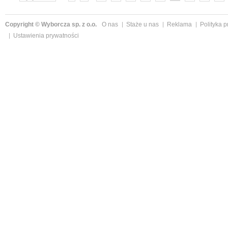
»
Copyright © Wyborcza sp. z o.o.
O nas
Staże u nas
Reklama
Polityka 
Ustawienia prywatności