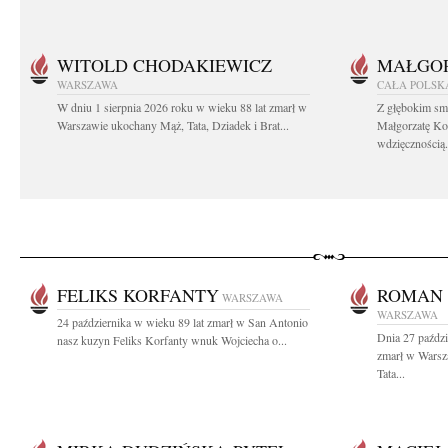
WITOLD CHODAKIEWICZ
MAŁGOR
WARSZAWA
CAŁA POLSK
W dniu 1 sierpnia 2026 roku w wieku 88 lat zmarł w
Z głębokim sm
Warszawie ukochany Mąż, Tata, Dziadek i Brat...
Małgorzatę Ko
wdzięcznością.
FELIKS KORFANTY
ROMAN 
WARSZAWA
WARSZAWA
24 października w wieku 89 lat zmarł w San Antonio
Dnia 27 paździ
nasz kuzyn Feliks Korfanty wnuk Wojciecha o...
zmarł w Wars
Tata...