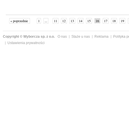
« poprzednie
1
...
11
12
13
14
15
16
17
18
19
»
Copyright © Wyborcza sp. z o.o.
O nas
Staże u nas
Reklama
Polityka 
Ustawienia prywatności