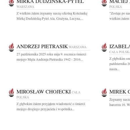
MIRKA DUDZIŃSKA-PYTEL
MACIEJ
WARSZAWA
POLSKA
Z wielkim żalem żegnamy naszą szkolną Koleżankę
"Zostaje po na
Mirkę Dudzińską-Pytel Ala, Grażyna, Lucyna,...
wielkim żalem
ANDRZEJ PIETRASIK
IZABEL
WARSZAWA
CAŁA POLSK
27 października 2025 roku mija 9. rocznica śmierci
Z głębokim sm
mojego Męża Andrzeja Pietrasika 1942 - 2016...
października 2
nasza...
MIROSŁAW CHOJECKI
MIREK 
CAŁA
POLSKA
Żegnamy nasze
Z głębokim żalem przyjąłem wiadomość o śmierci
harcerza 16. W
mojego drogiego przyjaciela i wspólnika...