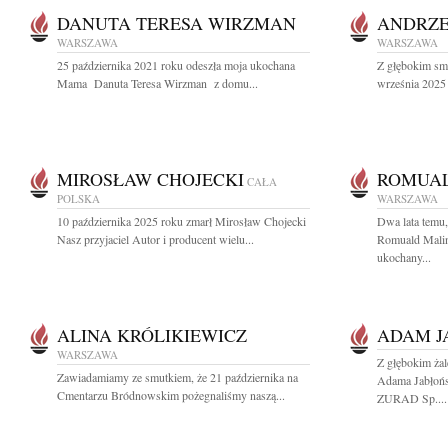
DANUTA TERESA WIRZMAN
ANDRZE
WARSZAWA
WARSZAWA
25 października 2021 roku odeszła moja ukochana
Z głębokim sm
Mama Danuta Teresa Wirzman z domu...
września 2025 
MIROSŁAW CHOJECKI
ROMUAL
CAŁA
POLSKA
WARSZAWA
10 października 2025 roku zmarł Mirosław Chojecki
Dwa lata temu,
Nasz przyjaciel Autor i producent wielu...
Romuald Malin
ukochany...
ALINA KRÓLIKIEWICZ
ADAM J
WARSZAWA
Z głębokim ża
Zawiadamiamy ze smutkiem, że 21 października na
Adama Jabłońs
Cmentarzu Bródnowskim pożegnaliśmy naszą...
ZURAD Sp....