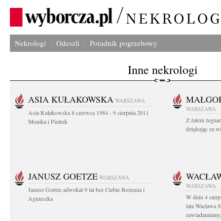
Nekrologi
Odeszli
Poradnik pogrzebowy
Inne nekrologi
ASIA KUŁAKOWSKA
MAŁGOR
WARSZAWA
WARSZAWA
Asia Kułakowska 8 czerwca 1984 - 9 sierpnia 2011
Z żalem żegnam
Monika i Piotrek
dziękując za w
JANUSZ GOETZE
WACŁAW
WARSZAWA
WARSZAWA
Janusz Goetze adwokat 9 lat bez Ciebie Bożenna i
W dniu 4 sier
Agnieszka
lata Wacława 
zawiadamiamy.