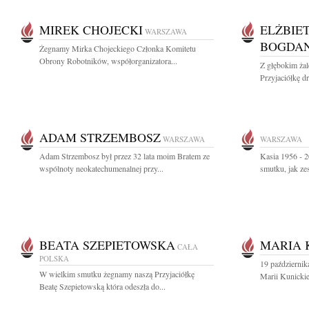
MIREK CHOJECKI
ELŻBIE
WARSZAWA
BOGDA
Żegnamy Mirka Chojeckiego Członka Komitetu
Obrony Robotników, współorganizatora...
Z głębokim ża
Przyjaciółkę dr
ADAM STRZEMBOSZ
WARSZAWA
WARSZAWA
Adam Strzembosz był przez 32 lata moim Bratem ze
Kasia 1956 - 2
wspólnoty neokatechumenalnej przy...
smutku, jak ze
BEATA SZEPIETOWSKA
MARIA 
CAŁA
POLSKA
19 październik
W wielkim smutku żegnamy naszą Przyjaciółkę
Marii Kunickiej
Beatę Szepietowską która odeszła do...