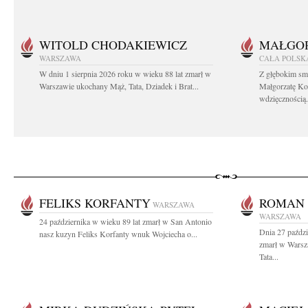
WITOLD CHODAKIEWICZ
MAŁGOR
WARSZAWA
CAŁA POLSK
W dniu 1 sierpnia 2026 roku w wieku 88 lat zmarł w
Z głębokim sm
Warszawie ukochany Mąż, Tata, Dziadek i Brat...
Małgorzatę Ko
wdzięcznością.
FELIKS KORFANTY
ROMAN 
WARSZAWA
WARSZAWA
24 października w wieku 89 lat zmarł w San Antonio
Dnia 27 paździ
nasz kuzyn Feliks Korfanty wnuk Wojciecha o...
zmarł w Wars
Tata...