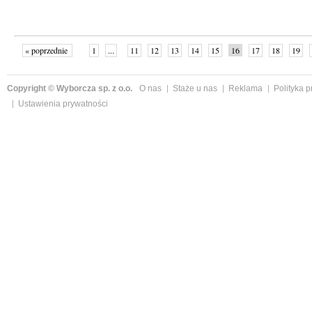
« poprzednie
1
...
11
12
13
14
15
16
17
18
19
»
Copyright © Wyborcza sp. z o.o.
O nas
Staże u nas
Reklama
Polityka 
Ustawienia prywatności