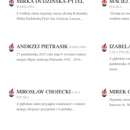
MIRKA DUDZIŃSKA-PYTEL
MACIEJ
WARSZAWA
POLSKA
Z wielkim żalem żegnamy naszą szkolną Koleżankę
"Zostaje po na
Mirkę Dudzińską-Pytel Ala, Grażyna, Lucyna,...
wielkim żalem
ANDRZEJ PIETRASIK
IZABEL
WARSZAWA
CAŁA POLSK
27 października 2025 roku mija 9. rocznica śmierci
Z głębokim sm
mojego Męża Andrzeja Pietrasika 1942 - 2016...
października 2
nasza...
MIROSŁAW CHOJECKI
MIREK 
CAŁA
POLSKA
Żegnamy nasze
Z głębokim żalem przyjąłem wiadomość o śmierci
harcerza 16. W
mojego drogiego przyjaciela i wspólnika...