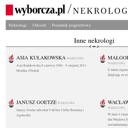
Nekrologi
Odeszli
Poradnik pogrzebowy
Inne nekrologi
ASIA KUŁAKOWSKA
MAŁGOR
WARSZAWA
WARSZAWA
Asia Kułakowska 8 czerwca 1984 - 9 sierpnia 2011
Z żalem żegnam
Monika i Piotrek
dziękując za w
JANUSZ GOETZE
WACŁAW
WARSZAWA
WARSZAWA
Janusz Goetze adwokat 9 lat bez Ciebie Bożenna i
W dniu 4 sier
Agnieszka
lata Wacława 
zawiadamiamy.