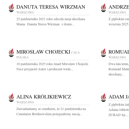
DANUTA TERESA WIRZMAN
ANDRZE
WARSZAWA
WARSZAWA
25 października 2021 roku odeszła moja ukochana
Z głębokim sm
Mama Danuta Teresa Wirzman z domu...
września 2025 
MIROSŁAW CHOJECKI
ROMUAL
CAŁA
POLSKA
WARSZAWA
10 października 2025 roku zmarł Mirosław Chojecki
Dwa lata temu,
Nasz przyjaciel Autor i producent wielu...
Romuald Malin
ukochany...
ALINA KRÓLIKIEWICZ
ADAM J
WARSZAWA
Z głębokim ża
Zawiadamiamy ze smutkiem, że 21 października na
Adama Jabłońs
Cmentarzu Bródnowskim pożegnaliśmy naszą...
ZURAD Sp....