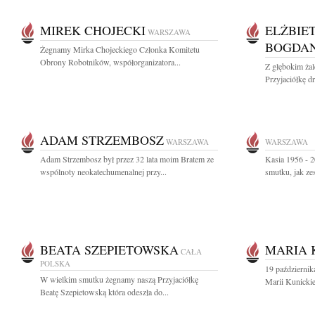
MIREK CHOJECKI
ELŻBIE
WARSZAWA
BOGDA
Żegnamy Mirka Chojeckiego Członka Komitetu
Obrony Robotników, współorganizatora...
Z głębokim ża
Przyjaciółkę dr
ADAM STRZEMBOSZ
WARSZAWA
WARSZAWA
Adam Strzembosz był przez 32 lata moim Bratem ze
Kasia 1956 - 2
wspólnoty neokatechumenalnej przy...
smutku, jak ze
BEATA SZEPIETOWSKA
MARIA 
CAŁA
POLSKA
19 październik
W wielkim smutku żegnamy naszą Przyjaciółkę
Marii Kunickiej
Beatę Szepietowską która odeszła do...