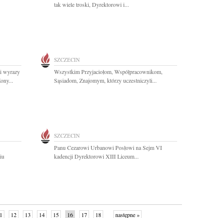
tak wiele troski, Dyrektorowi i...
SZCZECIN
i wyrazy
Wszystkim Przyjaciołom, Współpracownikom,
ony...
Sąsiadom, Znajomym, którzy uczestniczyli...
SZCZECIN
Panu Cezarowi Urbanowi Posłowi na Sejm VI
iu
kadencji Dyrektorowi XIII Liceum...
1
12
13
14
15
16
17
18
następne »