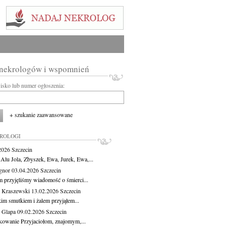
 nekrologów i wspomnień
wisko lub numer ogłoszenia:
+ szukanie zaawansowane
KROLOGI
.2026
Szczecin
 Alu Jola, Zbyszek, Ewa, Jurek, Ewa,...
Ignor
03.04.2026
Szczecin
m przyjęliśmy wiadomość o śmierci...
 Kraszewski
13.02.2026
Szczecin
kim smutkiem i żalem przyjąłem...
 Glapa
09.02.2026
Szczecin
kowanie Przyjaciołom, znajomym,...