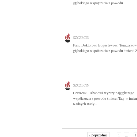
głębokiego współczucia z powodu...
SZCZECIN
Panu Doktorowi Bogusławowi Tomczykow
głębokiego współczucia z powodu śmierci Ż
SZCZECIN
Cezaremu Urbanowi wyrazy najgłębszego
współczucia z powodu śmierci Taty w imien
Radnych Rady...
« poprzednie
1
...
1