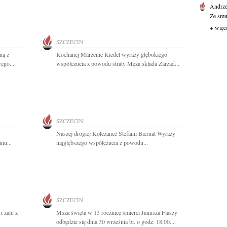
Andrze
Ze smu
+ więc
SZCZECIN
ną z
Kochanej Marzenie Kiedel wyrazy głębokiego
ego...
współczucia z powodu straty Męża składa Zarząd...
SZCZECIN
Naszej drogiej Koleżance Stefanii Biernat Wyrazy
iu...
najgłębszego współczucia z powodu...
SZCZECIN
i żalu z
Msza święta w 13 rocznicę śmierci Janusza Flaszy
odbędzie się dnia 30 września br. o godz. 18.00...