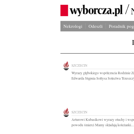
Nekrologi
Odeszli
Poradnik po
SZCZECIN
Wyrazy głębokiego współczucia Rodzinie Z
Edwarda Stępnia Sołtysa Sołectwa Trzeszczy
SZCZECIN
Arturowi Kubasikowi wyrazy otuchy i wspó
powodu śmierci Mamy składają koleżanki...