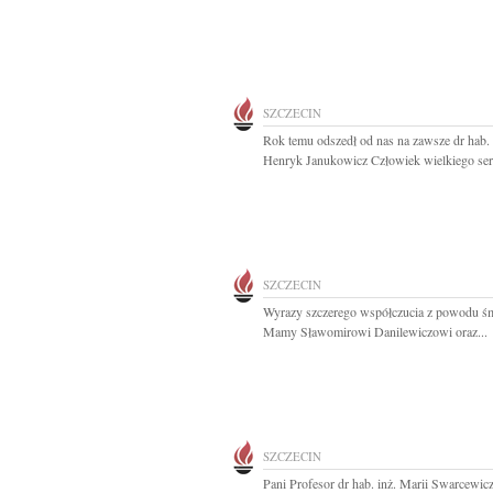
SZCZECIN
Rok temu odszedł od nas na zawsze dr hab. 
Henryk Janukowicz Człowiek wielkiego serc
SZCZECIN
Wyrazy szczerego współczucia z powodu śm
Mamy Sławomirowi Danilewiczowi oraz...
SZCZECIN
Pani Profesor dr hab. inż. Marii Swarcewic