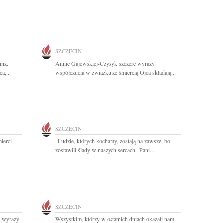
SZCZECIN
inż.
Annie Gajewskiej-Czyżyk szczere wyrazy
a,...
współczucia w związku ze śmiercią Ojca składają...
SZCZECIN
ierci
"Ludzie, których kochamy, zostają na zawsze, bo
zostawili ślady w naszych sercach" Pani...
SZCZECIN
z wyrazy
Wszystkim, którzy w ostatnich dniach okazali nam