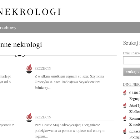
grzebowy
Inne nekrologi
Szukaj
Imię i naz
SZCZECIN
marłego
Z wielkim smutkiem żegnam st. szer. Szymona
n od 6...
Graczyka st. szer. Radosława Szyszkiewicza
INNE NE
żołnierzy...
01.06
Żegnaj
Józef 
Z bóle
SZCZECIN
Roman
Z wiel
łczucia z
Pani Beacie Maj nadzwyczajnej Pielęgniarce
podziękowania za pomoc w opiece nad chorym
Łukasz
mężem...
Podzię