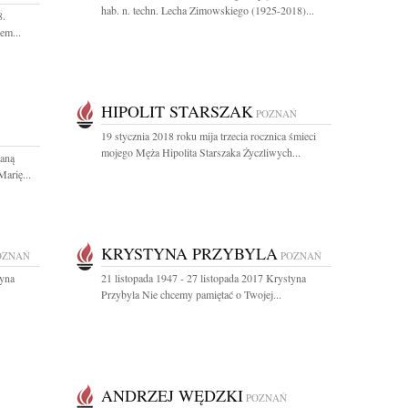
hab. n. techn. Lecha Zimowskiego (1925-2018)...
8.
em...
HIPOLIT STARSZAK
POZNAŃ
19 stycznia 2018 roku mija trzecia rocznica śmieci
mojego Męża Hipolita Starszaka Życzliwych...
aną
arię...
KRYSTYNA PRZYBYLA
OZNAŃ
POZNAŃ
tyna
21 listopada 1947 - 27 listopada 2017 Krystyna
Przybyla Nie chcemy pamiętać o Twojej...
ANDRZEJ WĘDZKI
POZNAŃ