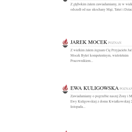
Z głębokim żalem zawiadamiamy, że w wiek
odszedł od nas ukochany Mąż, Tatuś i Dziade
JAREK MOCEK
POZNAŃ
Z wielkim żalem żegnam Cię Przyjacielu Ja
Mocek Byłeś kompetentnym, wieloletnim
Pracownikiem...
EWA KULIGOWSKA
POZNA
Zawiadamiamy o pogrzebie naszej Żony i 
Ewy Kuligowskiej z domu Kwiatkowskiej 
listopada...