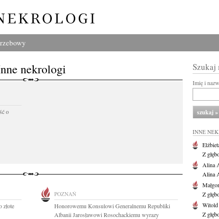
grzebowy
Inne nekrologi
Szukaj
Imię i naz
ść o
INNE NE
Elżbiet
Z głęb
Alina 
Alina 
Małgor
POZNAŃ
Z głęb
Witold
 złote
Honorowemu Konsulowi Generalnemu Republiki
Z głęb
Albanii Jarosławowi Rosochackiemu wyrazy