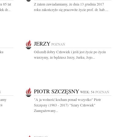
u 85 lat
Z żalem zawiadamiamy, że dnia 13 grudnia 2017
k dr...
roku zakończyło się pracowite życie prof. dr. hab....
JERZY
POZNAŃ
rku
Odszedł dobry Człowiek i jeśli jest życie po życiu
wierzymy, że będziesz Jerzy, Jurku, Jojo...
PIOTR SZCZĘSNY
Ń
WIEK: 54
POZNAŃ
Mamy
"A ja wolność kocham ponad wszystko" Piotr
24
Szczęsny (1963 - 2017) "Szary Człowiek"
Zaangażowany...