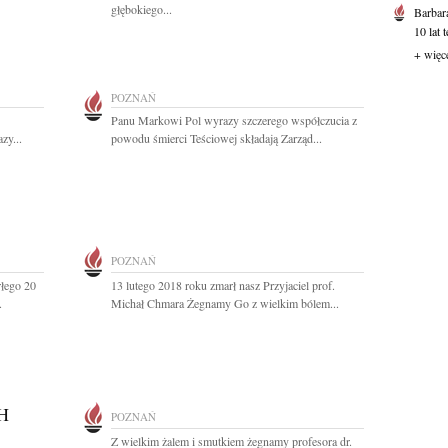
głębokiego...
Barbar
10 lat 
+ więc
POZNAŃ
Panu Markowi Pol wyrazy szczerego współczucia z
zy...
powodu śmierci Teściowej składają Zarząd...
POZNAŃ
łego 20
13 lutego 2018 roku zmarł nasz Przyjaciel prof.
.
Michał Chmara Żegnamy Go z wielkim bólem...
H
POZNAŃ
Z wielkim żalem i smutkiem żegnamy profesora dr.