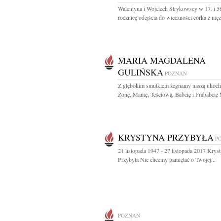
Walentyna i Wojciech Strykowscy w 17. i 5
rocznicę odejścia do wieczności córka z męż
MARIA MAGDALENA
GULIŃSKA
POZNAŃ
Z głębokim smutkiem żegnamy naszą ukoch
Żonę, Mamę, Teściową, Babcię i Prababcię M
KRYSTYNA PRZYBYŁA
P
21 listopada 1947 - 27 listopada 2017 Krys
Przybyła Nie chcemy pamiętać o Twojej...
POZNAŃ