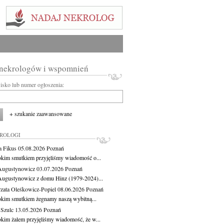
 nekrologów i wspomnień
wisko lub numer ogłoszenia:
+ szukanie zaawansowane
KROLOGI
a Fikus
05.08.2026
Poznań
okim smutkiem przyjęliśmy wiadomość o...
Augustynowicz
03.07.2026
Poznań
Augustynowicz z domu Hinz (1979-2024)...
zata Oleśkowicz-Popiel
08.06.2026
Poznań
okim smutkiem żegnamy naszą wybitną...
 Szulc
13.05.2026
Poznań
okim żalem przyjęliśmy wiadomość, że w...