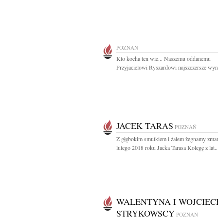
POZNAŃ
Kto kocha ten wie... Naszemu oddanemu
Przyjacielowi Ryszardowi najszczersze wyra
JACEK TARAS
POZNAŃ
Z głębokim smutkiem i żalem żegnamy zmar
lutego 2018 roku Jacka Tarasa Kolegę z lat..
WALENTYNA I WOJCIEC
STRYKOWSCY
POZNAŃ