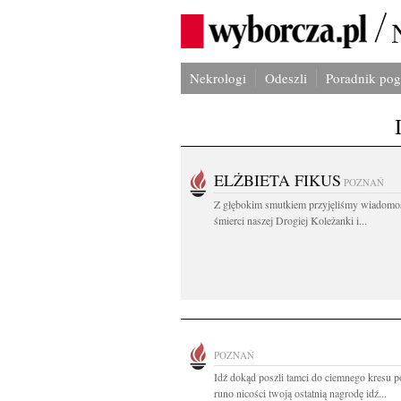
Nekrologi
Odeszli
Poradnik po
ELŻBIETA FIKUS
POZNAŃ
Z głębokim smutkiem przyjęliśmy wiadomo
śmierci naszej Drogiej Koleżanki i...
POZNAŃ
Idź dokąd poszli tamci do ciemnego kresu po
runo nicości twoją ostatnią nagrodę idź...