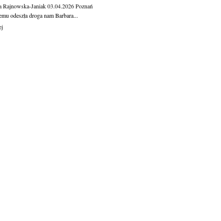
a Rajnowska-Janiak
03.04.2026
Poznań
temu odeszła droga nam Barbara...
ej