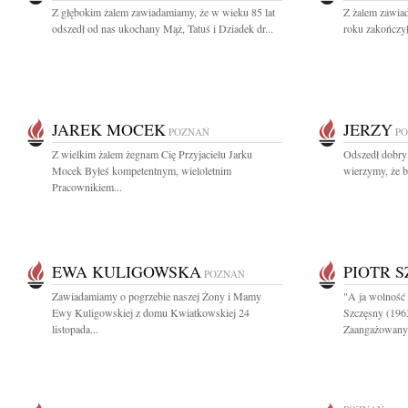
Z głębokim żalem zawiadamiamy, że w wieku 85 lat
Z żalem zawia
odszedł od nas ukochany Mąż, Tatuś i Dziadek dr...
roku zakończyło
JAREK MOCEK
JERZY
POZNAŃ
P
Z wielkim żalem żegnam Cię Przyjacielu Jarku
Odszedł dobry C
Mocek Byłeś kompetentnym, wieloletnim
wierzymy, że bę
Pracownikiem...
EWA KULIGOWSKA
PIOTR 
POZNAŃ
Zawiadamiamy o pogrzebie naszej Żony i Mamy
"A ja wolność
Ewy Kuligowskiej z domu Kwiatkowskiej 24
Szczęsny (196
listopada...
Zaangażowany.