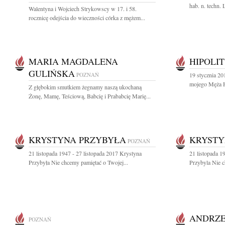
hab. n. techn.
Walentyna i Wojciech Strykowscy w 17. i 58.
rocznicę odejścia do wieczności córka z mężem...
MARIA MAGDALENA
HIPOLI
GULIŃSKA
POZNAŃ
19 stycznia 201
mojego Męża Hi
Z głębokim smutkiem żegnamy naszą ukochaną
Żonę, Mamę, Teściową, Babcię i Prababcię Marię...
KRYSTYNA PRZYBYŁA
KRYSTY
POZNAŃ
21 listopada 1947 - 27 listopada 2017 Krystyna
21 listopada 1
Przybyła Nie chcemy pamiętać o Twojej...
Przybyla Nie c
ANDRZE
POZNAŃ