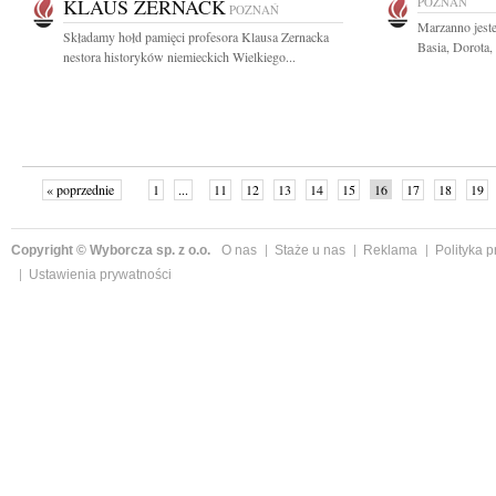
KLAUS ZERNACK
POZNAŃ
POZNAŃ
Marzanno jeste
Składamy hołd pamięci profesora Klausa Zernacka
Basia, Dorota,
nestora historyków niemieckich Wielkiego...
« poprzednie
1
...
11
12
13
14
15
16
17
18
19
»
Copyright © Wyborcza sp. z o.o.
O nas
Staże u nas
Reklama
Polityka 
Ustawienia prywatności