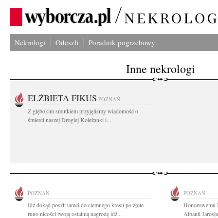
Nekrologi
Odeszli
Poradnik pogrzebowy
Inne nekrologi
ELŻBIETA FIKUS
POZNAŃ
Z głębokim smutkiem przyjęliśmy wiadomość o
śmierci naszej Drogiej Koleżanki i...
POZNAŃ
POZNAŃ
Idź dokąd poszli tamci do ciemnego kresu po złote
Honorowemu K
runo nicości twoją ostatnią nagrodę idź...
Albanii Jaros