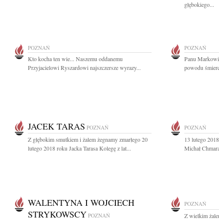
głębokiego...
POZNAŃ
POZNAŃ
Kto kocha ten wie... Naszemu oddanemu
Panu Markowi 
Przyjacielowi Ryszardowi najszczersze wyrazy...
powodu śmierci
JACEK TARAS
POZNAŃ
POZNAŃ
Z głębokim smutkiem i żalem żegnamy zmarłego 20
13 lutego 2018
lutego 2018 roku Jacka Tarasa Kolegę z lat...
Michał Chmara
WALENTYNA I WOJCIECH
POZNAŃ
STRYKOWSCY
POZNAŃ
Z wielkim żale