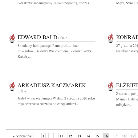
Góralczyk zapamiętamy Ją jako pogodną, dobrą i...
Męża, Syna i T
EDWARD BALD
KONRAD
ŁÓDŹ
Składamy hołd pamięci Panu prof. dr. hab.
27 grudnia 201
Edwardowi Baldowi Wieloletniemu kierownikowi
Najukochańszy
Katedry...
ARKADIUSZ KACZMAREK
ELŻBIE
ŁÓDŹ
Z sercami peł
Jesteś w naszej pamięci W dniu 2 stycznia 2020 roku
Mamę i Babcię
mija czternasta rocznica bolesnej śmierci...
odbędzie...
« poprzednie
1
...
11
12
13
14
15
16
17
18
19