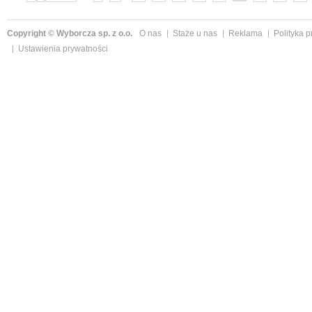
»
Copyright © Wyborcza sp. z o.o.
O nas
Staże u nas
Reklama
Polityka 
Ustawienia prywatności