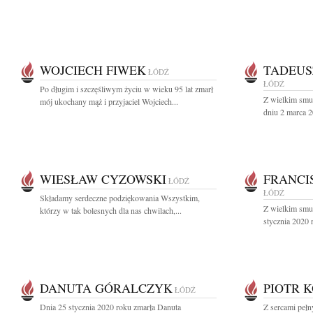
WOJCIECH FIWEK
TADEUS
ŁÓDŹ
ŁÓDŹ
Po długim i szczęśliwym życiu w wieku 95 lat zmarł
Z wielkim smu
mój ukochany mąż i przyjaciel Wojciech...
dniu 2 marca 20
WIESŁAW CYZOWSKI
FRANCI
ŁÓDŹ
ŁÓDŹ
Składamy serdeczne podziękowania Wszystkim,
Z wielkim smut
którzy w tak bolesnych dla nas chwilach,...
stycznia 2020 
DANUTA GÓRALCZYK
PIOTR 
ŁÓDŹ
Dnia 25 stycznia 2020 roku zmarła Danuta
Z sercami peł