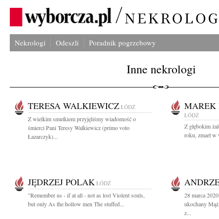
Nekrologi
Odeszli
Poradnik pogrzebowy
Inne nekrologi
TERESA WALKIEWICZ
MAREK 
ŁÓDŹ
ŁÓDŹ
Z wielkim smutkiem przyjęliśmy wiadomość o
Z głębokim ża
śmierci Pani Teresy Walkiewicz (primo voto
roku, zmarł w 
Łazarczyk)...
JĘDRZEJ POLAK
ANDRZE
ŁÓDŹ
"Remember us - if at all - not as lost Violent souls,
28 marca 2020 
but only As the hollow men The stuffed...
ukochany Mąż,
z...