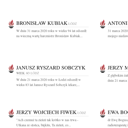
BRONISŁAW KUBIAK
ANTONI
ŁÓDŹ
W dniu 31 marca 2020 roku w wieku 94 lat odszedł
31 marca 2020 
na wieczną wartę harcmistrz Bronisław Kubiak...
mojego niedaw
JANUSZ RYSZARD SOBCZYK
JERZY 
WIEK: 83
ŁÓDŹ
Z głębokim ża
W dniu 21 marca 2020 roku w Łodzi odszedł w
dniu 21 marca 
wieku 83 lat Janusz Ryszard Sobczyk lekarz,...
JERZY WOJCIECH FIWEK
EWA B
ŁÓDŹ
"Ach czemuż ta zieleń tak krótko w nas trwa -
dr Ewę Bogusz
Utkana ze słońca, błękitu, Ta zieleń, co...
radioterapeutę 