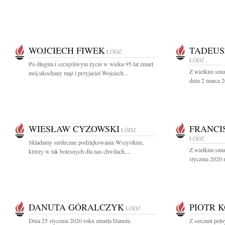
WOJCIECH FIWEK
TADEUS
ŁÓDŹ
ŁÓDŹ
Po długim i szczęśliwym życiu w wieku 95 lat zmarł
Z wielkim smu
mój ukochany mąż i przyjaciel Wojciech...
dniu 2 marca 20
WIESŁAW CYZOWSKI
FRANCI
ŁÓDŹ
ŁÓDŹ
Składamy serdeczne podziękowania Wszystkim,
Z wielkim smut
którzy w tak bolesnych dla nas chwilach,...
stycznia 2020 
DANUTA GÓRALCZYK
PIOTR 
ŁÓDŹ
Dnia 25 stycznia 2020 roku zmarła Danuta
Z sercami peł