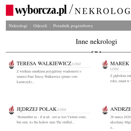
Nekrologi
Odeszli
Poradnik pogrzebowy
Inne nekrologi
TERESA WALKIEWICZ
MAREK 
ŁÓDŹ
ŁÓDŹ
Z wielkim smutkiem przyjęliśmy wiadomość o
Z głębokim ża
śmierci Pani Teresy Walkiewicz (primo voto
roku, zmarł w 
Łazarczyk)...
JĘDRZEJ POLAK
ANDRZE
ŁÓDŹ
"Remember us - if at all - not as lost Violent souls,
28 marca 2020 
but only As the hollow men The stuffed...
ukochany Mąż,
z...