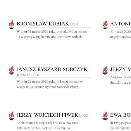
BRONISŁAW KUBIAK
ANTONI
ŁÓDŹ
W dniu 31 marca 2020 roku w wieku 94 lat odszedł
31 marca 2020 
na wieczną wartę harcmistrz Bronisław Kubiak...
mojego niedaw
JANUSZ RYSZARD SOBCZYK
JERZY 
WIEK: 83
ŁÓDŹ
Z głębokim ża
W dniu 21 marca 2020 roku w Łodzi odszedł w
dniu 21 marca 
wieku 83 lat Janusz Ryszard Sobczyk lekarz,...
JERZY WOJCIECH FIWEK
EWA B
ŁÓDŹ
"Ach czemuż ta zieleń tak krótko w nas trwa -
dr Ewę Bogusz
Utkana ze słońca, błękitu, Ta zieleń, co...
radioterapeutę 