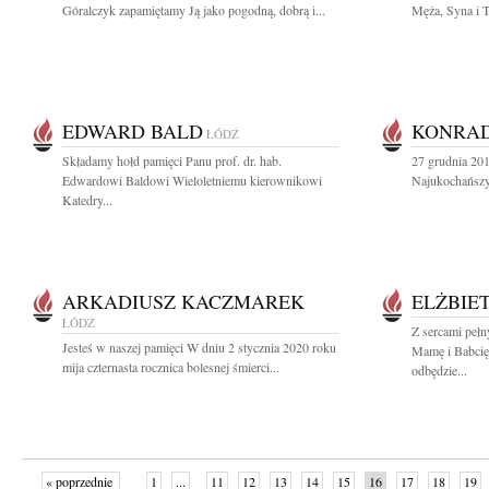
Góralczyk zapamiętamy Ją jako pogodną, dobrą i...
Męża, Syna i T
EDWARD BALD
KONRAD
ŁÓDŹ
Składamy hołd pamięci Panu prof. dr. hab.
27 grudnia 201
Edwardowi Baldowi Wieloletniemu kierownikowi
Najukochańszy
Katedry...
ARKADIUSZ KACZMAREK
ELŻBIE
ŁÓDŹ
Z sercami peł
Jesteś w naszej pamięci W dniu 2 stycznia 2020 roku
Mamę i Babcię
mija czternasta rocznica bolesnej śmierci...
odbędzie...
« poprzednie
1
...
11
12
13
14
15
16
17
18
19