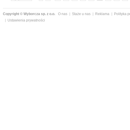
»
Copyright © Wyborcza sp. z o.o.
O nas
Staże u nas
Reklama
Polityka 
Ustawienia prywatności