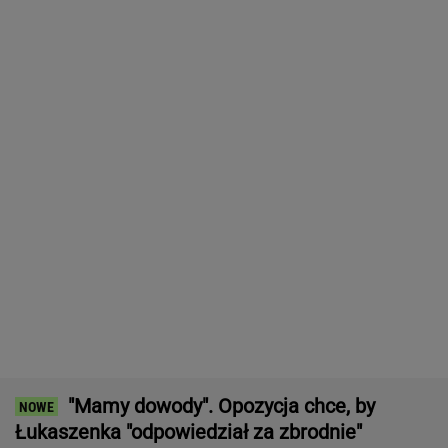
Zwrot w sprawie Patriotów. Jest porozumienie
Ukrainy i USA
Wyniki Lotto 08.08.2026 - EkstraPensja,
EkstraPremia, Kaskada, Lotto, LottoPlus,
MiniLotto, MultiMulti
16-latek zaatakowany nożem. Zatrzymano
dwóch nastolatków
Pierwszy etap GAT zakończony. To