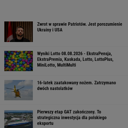
WSPÓŁPRACA PŁATNA Z WYBORCZA.PL
ZROZUM, POZNAJ, ODKRYWAJ
SEKCJA Z SUBSKRYPCJĄ
Mam w d...małe miasteczka - pisał poeta. I
wykrakał.
Na Warmii i Mazurach spadł grad wielkości
pięści. Kilkadziesiąt osób wyłowiono z wody
Prof. Andrzej Pilc: Jesteśmy blisko
skutecznego leku na depresję
Najbardziej absurdalna rzecz w nowym
"1670"? Tym razem to ja marudzę