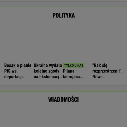
Łukaszenka "odpowiedział za zbrodnie"
Nie będzie nowej umowy TVP z Kościołem.
Obowiązuje ta podpisana przez Kurskiego
MARCIN KOZŁOWSKI
Zaorał nowy asfalt za 400 tys. zł. Rolnika
zatrzymała policja [NAGRANIE]