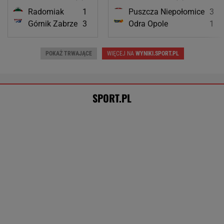
To dlatego Niewiadoma nie zaprosiła na
ślub swoich rodziców
KOLARSTWO
Świątek odwróciła losy meczu z Kostiuk! 6:2
na koniec
TENIS
Tysiące osób zrobi to we wrześniu. Powód
może cię zaskoczyć
MATERIAŁ PROMOCYJNY,
18+