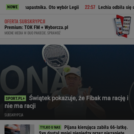
apastnika. Oto wybór Legii
Lechia odbiła się od dna. Oto t
NOWE
OFERTA SUBSKRYPCJI
Premium: TOK FM + Wyborcza.pl
MOCNE MEDIA W DUO PAKIECIE. SPRAWDŹ
Świątek pokazuje, że Fibak ma rację i
nie ma racji
SUBSKRYPCJA
Pijana kierująca zabiła 66-latkę.
Syn dostał mniej pieniędzy przez niezapięte