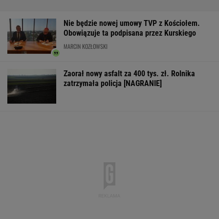
strategiczna inwestycja dla polskiego
eksportu
MATERIAŁ PROMOCYJNY
Większość Polaków nie chce płacić tego
podatku. "To sygnał alarmowy"
IMGW pokazał nową
Manifestacja w
Wyniki Lotto
prognozę. Upały
Warszawie.
07.08.2026 -
wracają do Polski
Organizatorzy mają
EkstraPensja,
siedem postulatów
EkstraPremia,
EuroJackpot, K
MiniLotto, Mult