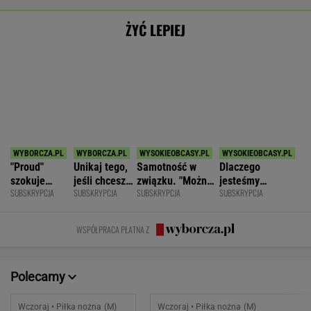
Radomiak
1
Puszcza Niepołomice
3
Górnik Zabrze
3
Odra Opole
1
POKAŻ TRWAJĄCE
WIĘCEJ NA
WYNIKI.SPORT.PL
SPORT.PL