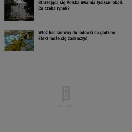
Quiz z ortografii dla prymusów. Sprawdź, czy
potrafisz zapisać te wyrazy
Posyp skórkę ziemniaka sodą. Prosty trik
pomaga w kuchni
Brudne fugi odzyskają lepszy wygląd.
Wystarczą 2 składniki z domu
To dlatego Niewiadoma nie zaprosiła
na ślub swoich rodziców
KOLARSTWO
Agata Kulesza jest jak polska Meryl