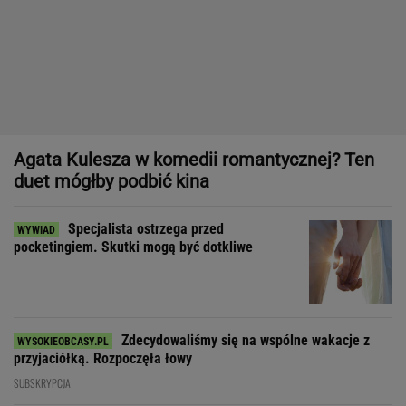
duet mógłby podbić kina
Specjalista ostrzega przed
pocketingiem. Skutki mogą być dotkliwe
Zdecydowaliśmy się na wspólne wakacje z
przyjaciółką. Rozpoczęła łowy
SUBSKRYPCJA
Obejrzałam najgorszy film tego roku. Po seansie
zostaje tylko niesmak
Dziewczynka z Bagdadu, która narysowała XXI wiek