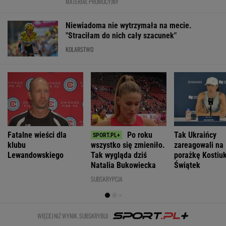
Bosak o planie
Ukraina wydała
"Rak się
PiS ws.
kolejne zgody
Pijana
rozprzestrzenił".
deportacji
na ekshumacje
kierująca
Nowe
Ukraińców:
polskich ofiar
zabiła 66-
informacje o
Absolutny
na Wołyniu
latkę.
stanie zdrowia
populizm
Ubezpieczyciel
Joe Bidena
WIADOMOŚCI
chciał wypłacić
mniej
"Mamy dowody". Opozycja chce, by