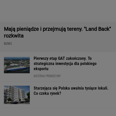
Dostałeś taki list z banku? Lepiej go nie
ignorować
BIZNES
ZUS dopłaca
1,5 tys. zł za adopcję
Zaćmienie Słoń
Ukraińcom do
psa. Nie trzeba nawet
będzie spektak
emerytur.
mieszkać w tej gminie
Tak zrobisz naj
Konfederacja grzmi,
zdjęcia
ale zapomina o ważnej
rzeczy
WALUTY I GIEŁDA