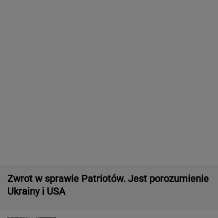
Co czeka rynek?
Włóż liść laurowy do lodówki na godzinę.
Efekt może cię zaskoczyć