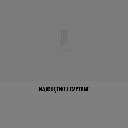
NAJCHĘTNIEJ CZYTANE
Zwrot w sprawie Patriotów. Jest porozumienie
Ukrainy i USA
Starzejąca się Polska uwalnia tysiące lokali.