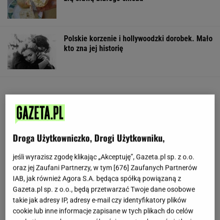
Polskie korzenie i hollywoodzki dorobek. Mało
kto zna jej historię
Droga Użytkowniczko, Drogi Użytkowniku,
jeśli wyrazisz zgodę klikając „Akceptuję”, Gazeta.pl sp. z o.o.
oraz jej Zaufani Partnerzy, w tym [
676
] Zaufanych Partnerów
IAB, jak również Agora S.A. będąca spółką powiązaną z
Gazeta.pl sp. z o.o., będą przetwarzać Twoje dane osobowe
takie jak adresy IP, adresy e-mail czy identyfikatory plików
cookie lub inne informacje zapisane w tych plikach do celów