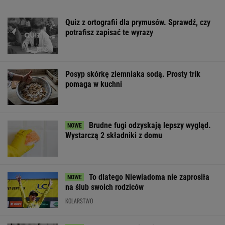
Streep. Mogłaby zagrać nawet gruz
Finał wyprzedaży w Eobuwie - kultowe
Birkenstocki w końcu na promocji
OFERTY AVANTI24
Dlaczego warto
Masz pamięć do
Bosak o planie 
spryskać klucze
imion? Do dwóch
deportacji Ukra
octem? Sztuczka,
sławnych nazwisk
Absolutny popu
której mało kto używa
musisz dopasować
trzecie