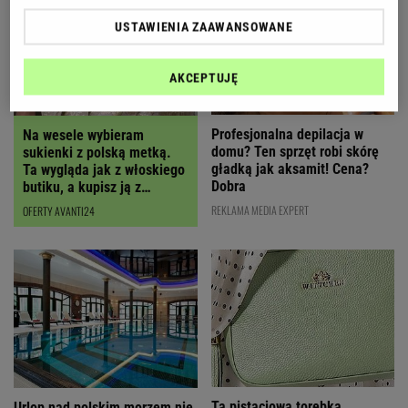
USTAWIENIA ZAAWANSOWANE
AKCEPTUJĘ
Profesjonalna depilacja w
Na wesele wybieram
domu? Ten sprzęt robi skórę
sukienki z polską metką.
gładką jak aksamit! Cena?
Ta wygląda jak z włoskiego
Dobra
butiku, a kupisz ją z
RABATEM
REKLAMA MEDIA EXPERT
OFERTY AVANTI24
Ta pistacjowa torebka
Urlop nad polskim morzem nie