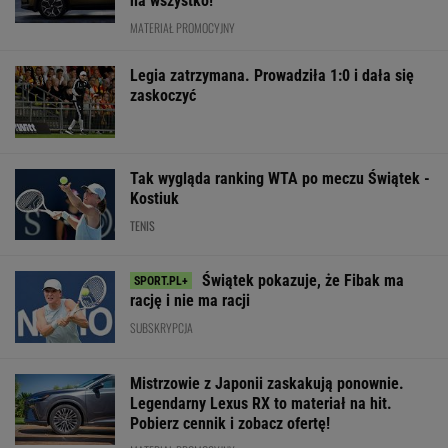
Fatalne wieści dla
Po roku
Tak Ukraińcy
klubu
wszystko się zmieniło.
zareagowali na
Lewandowskiego
Tak wygląda dziś
porażkę Kostiu
Natalia Bukowiecka
Świątek
SUBSKRYPCJA
WIĘCEJ NIŻ WYNIK. SUBSKRYBUJ
POLITYKA