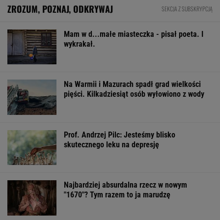
BIZNES
Pierwszy etap GAT zakończony. To
strategiczna inwestycja dla polskiego
eksportu
MATERIAŁ PROMOCYJNY
Starzejąca się Polska uwalnia tysiące lokali.
Co czeka rynek?