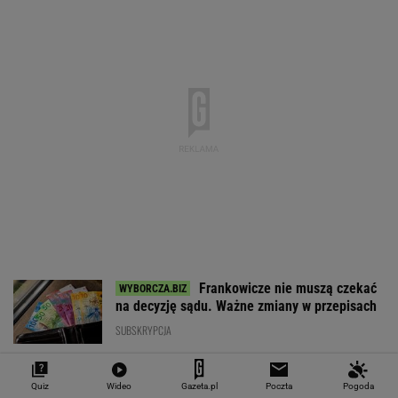
EUR
USD
CHF
GBP
WIG
4,2983
3,7187
4,6027
5,0166
151 782,92
-0,09%
-0,41%
0,15%
-0,13%
-0,24%
SPRAWDŹ NOTOWANIA
Notowania dostarcza VIA24ONLINE
MOTORYZACJA
Quiz
Wideo
Gazeta.pl
Poczta
Pogoda