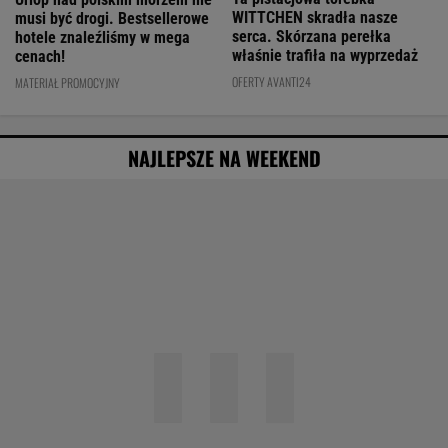
WITTCHEN skradła nasze
musi być drogi. Bestsellerowe
serca. Skórzana perełka
hotele znaleźliśmy w mega
właśnie trafiła na wyprzedaż
cenach!
OFERTY AVANTI24
MATERIAŁ PROMOCYJNY
NAJLEPSZE NA WEEKEND
Agata Kulesza w komedii romantycznej? Ten