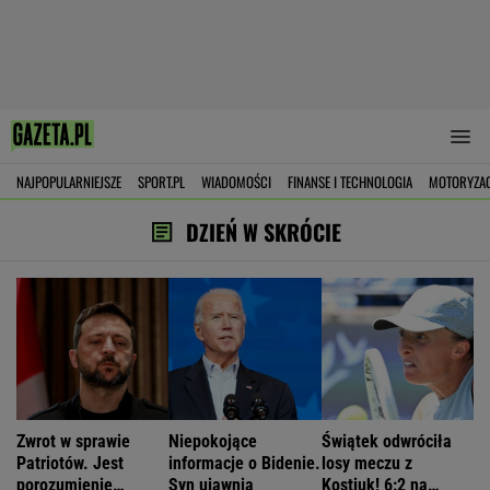
NAJPOPULARNIEJSZE
SPORT.PL
WIADOMOŚCI
FINANSE I TECHNOLOGIA
MOTORYZA
DZIEŃ W SKRÓCIE
Zwrot w sprawie
Niepokojące
Świątek odwróciła
Patriotów. Jest
informacje o Bidenie.
losy meczu z
porozumienie
Syn ujawnia
Kostiuk! 6:2 na