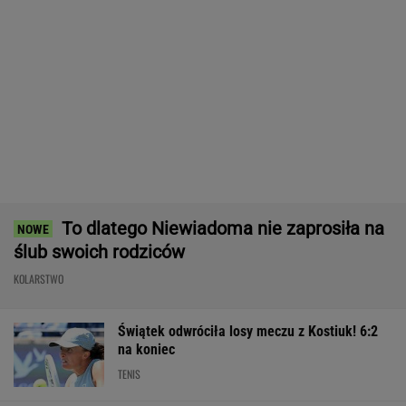
Skoda Kodiaq to spełnienie marzeń rodzin.
Ma 7 miejsc, ogromny bagażnik i jest gotowa
na wszystko!
MATERIAŁ PROMOCYJNY
Legia zatrzymana. Prowadziła 1:0 i dała się
zaskoczyć
Tak wygląda ranking WTA po meczu Świątek -
Kostiuk