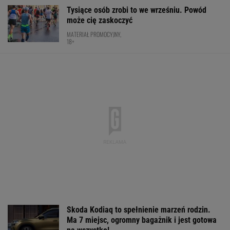
TENIS
Świątek pokazuje, że Fibak ma
rację i nie ma racji
SUBSKRYPCJA
Mistrzowie z Japonii zaskakują ponownie.
Legendarny Lexus RX to materiał na hit.
Pobierz cennik i zobacz ofertę!
MATERIAŁ PROMOCYJNY
Niewiadoma nie wytrzymała na mecie.
"Straciłam do nich cały szacunek"
KOLARSTWO