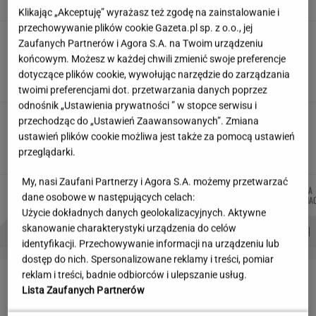
Klikając „Akceptuję” wyrażasz też zgodę na zainstalowanie i
przechowywanie plików cookie Gazeta.pl sp. z o.o., jej
Siedem lat gehenny. "Spłacamy
Zaufanych Partnerów i Agora S.A. na Twoim urządzeniu
kredyty za mieszkania, w których mieszkają
końcowym. Możesz w każdej chwili zmienić swoje preferencje
ludzie dewelopera"
dotyczące plików cookie, wywołując narzędzie do zarządzania
SUBSKRYPCJA
twoimi preferencjami dot. przetwarzania danych poprzez
odnośnik „Ustawienia prywatności ” w stopce serwisu i
Nowe zdjęcie Johna Goodmana trafiło do
przechodząc do „Ustawień Zaawansowanych”. Zmiana
sieci. Aktor schudł 90 kg
ustawień plików cookie możliwa jest także za pomocą ustawień
przeglądarki.
My, nasi Zaufani Partnerzy i Agora S.A. możemy przetwarzać
MIŁOSZ
MARCIN
MARTA
JOANNA
Autorzy:
dane osobowe w następujących celach:
WIATROWSKI-BUJACZ
KOZŁOWSKI
NOWAK
CHOJNA
Użycie dokładnych danych geolokalizacyjnych. Aktywne
PROBLEMY POLSKICH SIATKARZY
ZNAK Z '30'
WISŁAWA SZYMBORSKA
skanowanie charakterystyki urządzenia do celów
identyfikacji. Przechowywanie informacji na urządzeniu lub
dostęp do nich. Spersonalizowane reklamy i treści, pomiar
LETNIE OKAZJE
reklam i treści, badnie odbiorców i ulepszanie usług.
Lista Zaufanych Partnerów