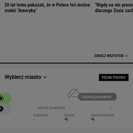
Załaduj ponownie
Jakość powietrza:
-
Ciśnienie:
Opady:
Zachmurzenie:
-
-%
-%