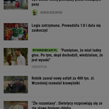
pasy
MARCIN KOZŁOWSKI
Legia zatrzymana. Prowadziła 1:0 i dała się
zaskoczyć
"Pamiętam, że miał ładny
głos. Po tym, skąd dochodził, wiedziałam, że
jest wysoki"
SUBSKRYPCJA
Rolnik zaorał nowy asfalt za 400 tys. zł.
Wcześniej rozwalał krawężniki
"Źle rozumiany". Dietetycy rozprawiają się ze
złą sławą białego chleba