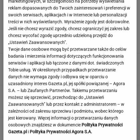
marketingowych, w szczególności na potrzeby wyświetlania
reklam dopasowanych do Twoich zainteresowań i preferencji w
swoich serwisach, aplikacjach i w Internecie lub personalizacji
treści w nich wyświetlanych. Wyrażenie zgody jest dobrowolne.
Hyży dosadnie odpowiedziała hejterom.
Jeśli nie chcesz wyrazić zgody, chcesz ograniczyć jej zakres lub
"Skończyła mi się cierpliwość"
chcesz wycofać zgodę uprzednio udzieloną przejdź do
„Ustawień Zaawansowanych”.
Twoje dane osobowe mogą być przetwarzane także do celów
badania i mierzenia informacji dotyczących funkcjonowania
Słowa, których używały nasze prababcie.
serwisów i aplikacji lub łączone z danymi dot. świadczonych
Udowodnij, że wiesz o co chodzi
Tobie usług. W określonych przypadkach przetwarzanie
danych nie wymaga zgody i odbywa się w oparciu o
uzasadniony interes Gazeta.pl, jej spółki powiązanej – Agora
S.A. – lub Zaufanych Partnerów. Takiemu przetwarzaniu
Wieniawa jako jurorka "TzG" to
możesz się sprzeciwić, przechodząc do „Ustawień
dobry pomysł? "Będzie musiała być uważna"
Zaawansowanych” lub przez kontakt z administratorem – w
zależności od zakresu sprzeciwu i podmiotu, wobec którego
jest kierowany. Więcej informacji o przetwarzaniu danych
To nie droga na skróty. Matka pokazuje, jak
osobowych znajdziesz w dokumencie
Polityka Prywatności
naprawdę wygląda edukacja domowa
Gazeta.pl
i
Polityka Prywatności Agora S.A.
MATERIAŁ PROMOCYJNY