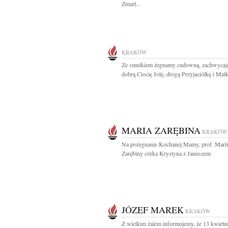
Zmarł...
KRAKÓW
Ze smutkiem żegnamy cudowną, zachwycają
dobrą Ciocię Jolę, drogą Przyjaciółkę i Matk
MARIA ZARĘBINA
KRAKÓW
Na pożegnanie Kochanej Mamy, prof. Marii
Zarębiny córka Krystyna z Januszem
JÓZEF MAREK
KRAKÓW
Z wielkim żalem informujemy, że 13 kwietni