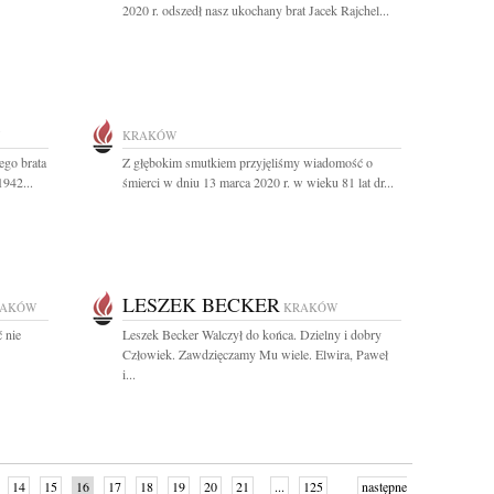
2020 r. odszedł nasz ukochany brat Jacek Rajchel...
KRAKÓW
ego brata
Z głębokim smutkiem przyjęliśmy wiadomość o
942...
śmierci w dniu 13 marca 2020 r. w wieku 81 lat dr...
LESZEK BECKER
RAKÓW
KRAKÓW
 nie
Leszek Becker Walczył do końca. Dzielny i dobry
Człowiek. Zawdzięczamy Mu wiele. Elwira, Paweł
i...
14
15
16
17
18
19
20
21
...
125
następne