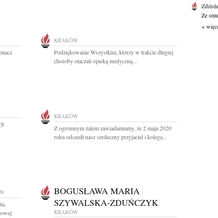
Zdzisł
Ze smut
+ więc
KRAKÓW
łumacz
Podziękowanie Wszystkim, którzy w trakcie długiej
choroby otaczali opieką medyczną...
KRAKÓW
ji
Z ogromnym żalem zawiadamiamy, że 2 maja 2020
roku odszedł nasz serdeczny przyjaciel i kolega...
BOGUSŁAWA MARIA
ÓW
SZYWALSKA-ZDUŃCZYK
ta,
KRAKÓW
jowej