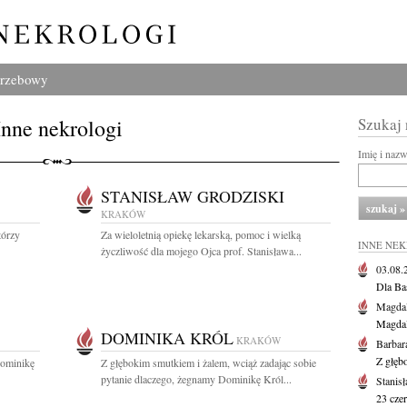
grzebowy
Inne nekrologi
Szukaj
Imię i naz
STANISŁAW GRODZISKI
KRAKÓW
tórzy
Za wieloletnią opiekę lekarską, pomoc i wielką
INNE NE
życzliwość dla mojego Ojca prof. Stanisława...
03.08
Dla Ba
Magdal
Magdal
DOMINIKA KRÓL
KRAKÓW
Barbar
Z głęb
Dominikę
Z głębokim smutkiem i żalem, wciąż zadając sobie
pytanie dlaczego, żegnamy Dominikę Król...
Stanis
23 cze