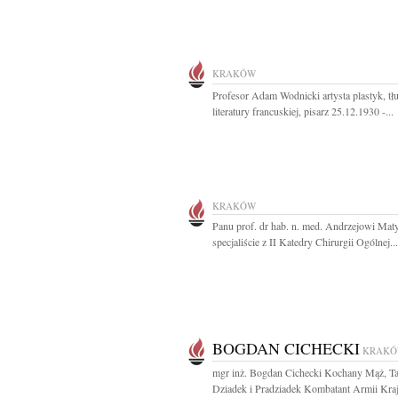
KRAKÓW
Profesor Adam Wodnicki artysta plastyk, t
literatury francuskiej, pisarz 25.12.1930 -...
KRAKÓW
Panu prof. dr hab. n. med. Andrzejowi Maty
specjaliście z II Katedry Chirurgii Ogólnej...
BOGDAN CICHECKI
KRAK
mgr inż. Bogdan Cichecki Kochany Mąż, Ta
Dziadek i Pradziadek Kombatant Armii Kra