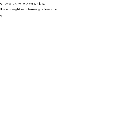
aw Lesia Leś
29.05.2026
Kraków
kiem przyjęliśmy informację o śmierci w...
ej