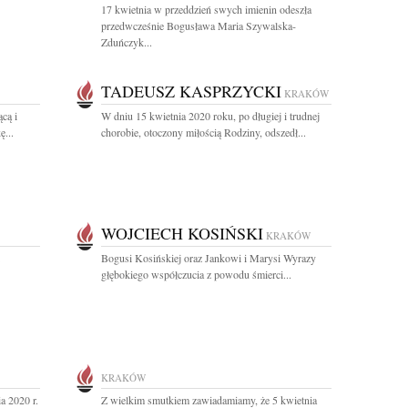
17 kwietnia w przeddzień swych imienin odeszła
przedwcześnie Bogusława Maria Szywalska-
Zduńczyk...
TADEUSZ KASPRZYCKI
KRAKÓW
cą i
W dniu 15 kwietnia 2020 roku, po długiej i trudnej
ę...
chorobie, otoczony miłością Rodziny, odszedł...
WOJCIECH KOSIŃSKI
KRAKÓW
Bogusi Kosińskiej oraz Jankowi i Marysi Wyrazy
głębokiego współczucia z powodu śmierci...
KRAKÓW
a 2020 r.
Z wielkim smutkiem zawiadamiamy, że 5 kwietnia