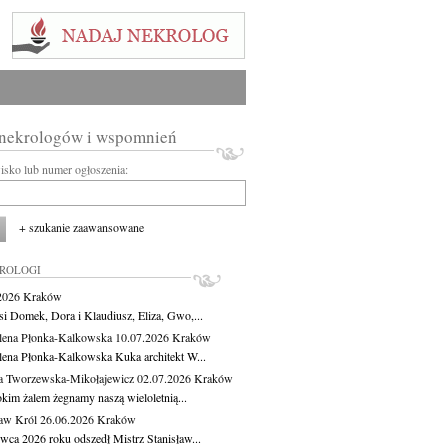
 nekrologów i wspomnień
wisko lub numer ogłoszenia:
+ szukanie zaawansowane
KROLOGI
.2026
Kraków
si Domek, Dora i Klaudiusz, Eliza, Gwo,...
ena Płonka-Kalkowska
10.07.2026
Kraków
ena Płonka-Kalkowska Kuka architekt W...
a Tworzewska-Mikołajewicz
02.07.2026
Kraków
okim żalem żegnamy naszą wieloletnią...
ław Król
26.06.2026
Kraków
rwca 2026 roku odszedł Mistrz Stanisław...