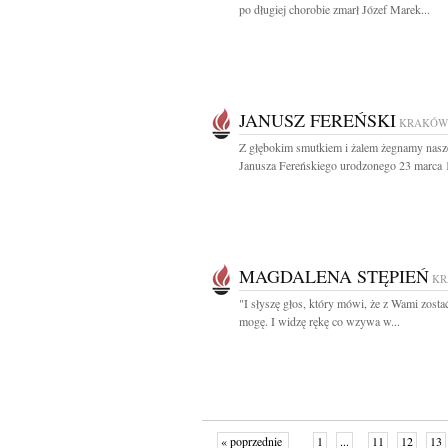
po długiej chorobie zmarł Józef Marek...
JANUSZ FEREŃSKI
KRAKÓW
Z głębokim smutkiem i żalem żegnamy nasz
Janusza Fereńskiego urodzonego 23 marca 1
MAGDALENA STĘPIEŃ
K
"I słyszę głos, który mówi, że z Wami zostać
mogę. I widzę rękę co wzywa w...
« poprzednie
1
...
11
12
13