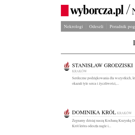
Nekrologi
Odeszli
Poradnik po
STANISŁAW GRODZISKI
KRAKÓW
Serdeczne podziękowania dla wszystkich, k
okazali tyle serca i życzliwości,...
DOMINIKA KRÓL
KRAKÓW
Żegnamy dzisiaj naszą Kochaną Kuzynkę 
Król która odeszła nagle i...