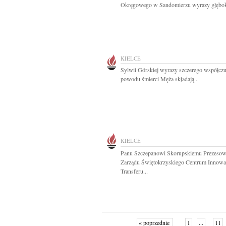
Okręgowego w Sandomierzu wyrazy głęboki
KIELCE
Sylwii Górskiej wyrazy szczerego współczu
powodu śmierci Męża składają...
KIELCE
Panu Szczepanowi Skorupskiemu Prezesow
Zarządu Świętokrzyskiego Centrum Innowac
Transferu...
« poprzednie
1
...
11