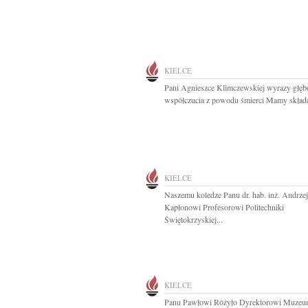
KIELCE
Pani Agnieszce Klimczewskiej wyrazy głęb
współczucia z powodu śmierci Mamy składaj
KIELCE
Naszemu koledze Panu dr. hab. inż. Andrze
Kapłonowi Profesorowi Politechniki
Świętokrzyskiej...
KIELCE
Panu Pawłowi Różyło Dyrektorowi Muze