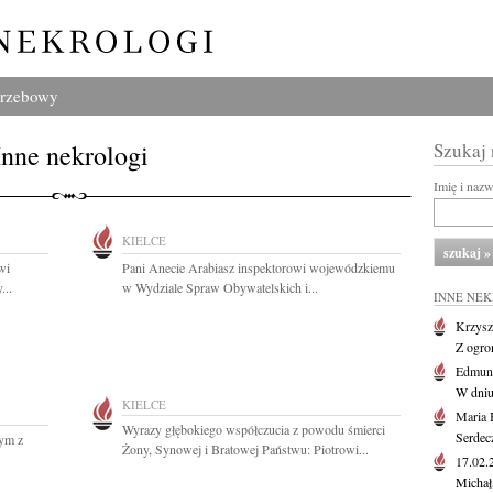
grzebowy
Inne nekrologi
Szukaj
Imię i naz
KIELCE
wi
Pani Anecie Arabiasz inspektorowi wojewódzkiemu
...
w Wydziale Spraw Obywatelskich i...
INNE NE
Krzysz
Z ogro
Edmund
W dniu
KIELCE
Maria 
Wyrazy głębokiego współczucia z powodu śmierci
Serdec
zym z
Żony, Synowej i Bratowej Państwu: Piotrowi...
17.02
Michał