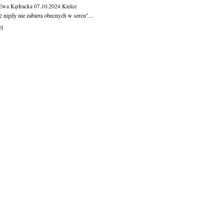
 Ewa Kędracka
07.10.2024
Kielce
 nigdy nie zabiera obecnych w sercu"...
ej