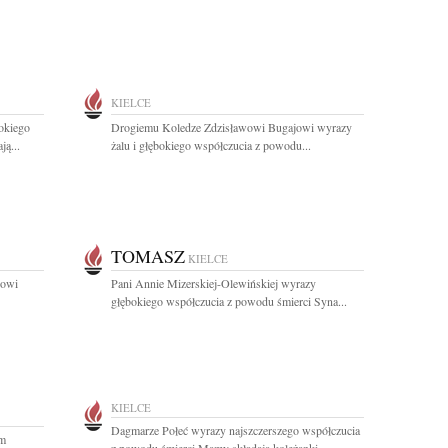
KIELCE
okiego
Drogiemu Koledze Zdzisławowi Bugajowi wyrazy
ą...
żalu i głębokiego współczucia z powodu...
TOMASZ
KIELCE
jowi
Pani Annie Mizerskiej-Olewińskiej wyrazy
głębokiego współczucia z powodu śmierci Syna...
KIELCE
Dagmarze Połeć wyrazy najszczerszego współczucia
um