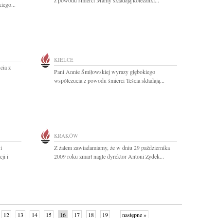
z powodu śmierci Mamy składają koleżanki...
ego...
KIELCE
cia z
Pani Annie Śmiłowskiej wyrazy głębokiego
współczucia z powodu śmierci Teścia składają...
KRAKÓW
i
Z żalem zawiadamiamy, że w dniu 29 października
ji i
2009 roku zmarł nagle dyrektor Antoni Zydek...
12
13
14
15
16
17
18
19
następne »