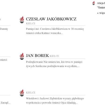
Alicja
"Śmierć
+ więc
CZESŁAW JAKÓBKOWICZ
3
KIELCE
 Danutę
Pamięci inż. Czesława Jakóbkiewicza w 30 rocznicę
śmierci córka Kalina i wnuczka...
JAN BOREK
KIELCE
mierci
Podziękowanie Nie umiera ten, kto trwa w pamięci
żywych Serdeczne podziękowania wszystkim,...
KIELCE
Witoldowi i Jackowi Ziębińskim wyrazy głębokiego
 Zarząd...
współczucia z powodu śmierci Ojca składają...