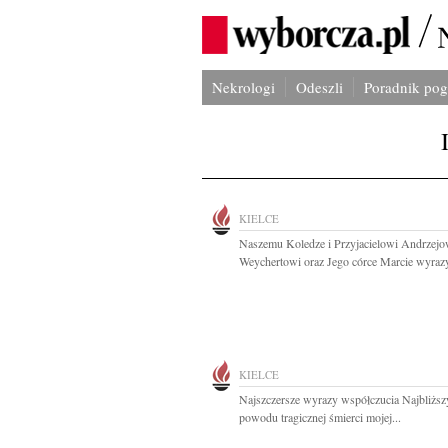
Nekrologi
Odeszli
Poradnik po
KIELCE
Naszemu Koledze i Przyjacielowi Andrzejo
Weychertowi oraz Jego córce Marcie wyrazy
KIELCE
Najszczersze wyrazy współczucia Najbliżs
powodu tragicznej śmierci mojej...