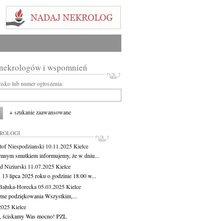
 nekrologów i wspomnień
wisko lub numer ogłoszenia:
+ szukanie zaawansowane
KROLOGI
tof Niespodzianski
10.11.2025
Kielce
mnym smutkiem informujemy, że w dniu...
 Niziurski
11.07.2025
Kielce
 13 lipca 2025 roku o godzinie 18.00 w...
Bałuka-Horecka
05.03.2025
Kielce
zne podziękowania Wszystkim,...
.2025
Kielce
, ściskamy Was mocno! PZL