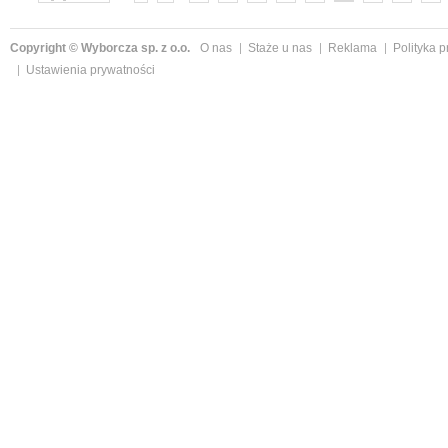
»
Copyright © Wyborcza sp. z o.o.
O nas
Staże u nas
Reklama
Polityka 
Ustawienia prywatności