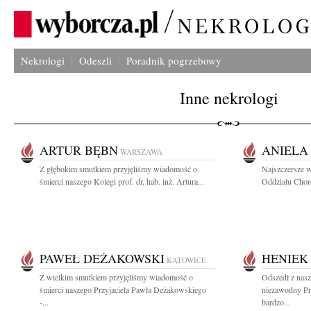
Nekrologi
Odeszli
Poradnik pogrzebowy
Inne nekrologi
ARTUR BĘBN
ANIELA
WARSZAWA
Z głębokim smutkiem przyjęliśmy wiadomość o
Najszczersze 
śmierci naszego Kolegi prof. dr. hab. inż. Artura...
Oddziału Chor
PAWEŁ DEŻAKOWSKI
HENIEK
KATOWICE
Z wielkim smutkiem przyjęliśmy wiadomość o
Odszedł z nas
śmierci naszego Przyjaciela Pawła Deżakowskiego
niezawodny Pr
-...
bardzo...