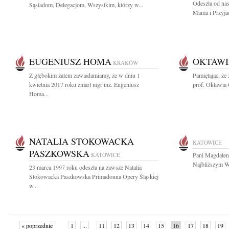
Odeszła od na
Sąsiadom, Delegacjom, Wszystkim, którzy w...
Mama i Przyjaci
EUGENIUSZ HOMA
OKTAWI
KRAKÓW
Z głębokim żalem zawiadamiamy, że w dniu 1
Pamiętając, że
kwietnia 2017 roku zmarł mgr inż. Eugeniusz
prof. Oktawia 
Homa...
NATALIA STOKOWACKA
KATOWICE
PASZKOWSKA
KATOWICE
Pani Magdaleni
Najbliższym Wy
23 marca 1997 roku odeszła na zawsze Natalia
Stokowacka Paszkowska Primadonna Opery Śląskiej
w...
« poprzednie
1
...
11
12
13
14
15
16
17
18
19