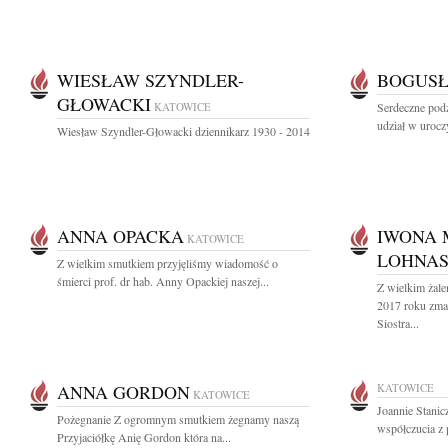
WIESŁAW SZYNDLER-
BOGUSŁ
GŁOWACKI
KATOWICE
Serdeczne pod
udział w urocz
Wiesław Szyndler-Głowacki dziennikarz 1930 - 2014
ANNA OPACKA
IWONA 
KATOWICE
LOHNA
Z wielkim smutkiem przyjęliśmy wiadomość o
śmierci prof. dr hab. Anny Opackiej naszej...
Z wielkim żale
2017 roku zma
Siostra...
ANNA GORDON
KATOWICE
KATOWICE
Joannie Stani
Pożegnanie Z ogromnym smutkiem żegnamy naszą
współczucia z 
Przyjaciółkę Anię Gordon która na...