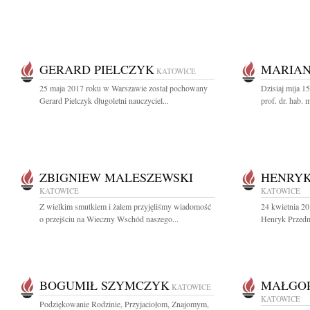
GERARD PIELCZYK
MARIAN
KATOWICE
25 maja 2017 roku w Warszawie został pochowany
Dzisiaj mija 1
Gerard Pielczyk długoletni nauczyciel...
prof. dr. hab. 
ZBIGNIEW MALESZEWSKI
HENRYK
KATOWICE
KATOWICE
Z wielkim smutkiem i żalem przyjęliśmy wiadomość
24 kwietnia 20
o przejściu na Wieczny Wschód naszego...
Henryk Przedmo
BOGUMIŁ SZYMCZYK
MAŁGO
KATOWICE
KATOWICE
Podziękowanie Rodzinie, Przyjaciołom, Znajomym,