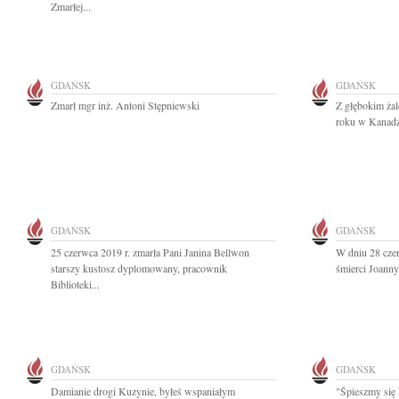
Zmarłej...
GDAŃSK
GDAŃSK
Zmarł mgr inż. Antoni Stępniewski
Z głębokim ża
roku w Kanadzi
GDAŃSK
GDAŃSK
25 czerwca 2019 r. zmarła Pani Janina Bellwon
W dniu 28 czer
starszy kustosz dyplomowany, pracownik
śmierci Joann
Biblioteki...
GDAŃSK
GDAŃSK
Damianie drogi Kuzynie, byłeś wspaniałym
"Śpieszmy się 