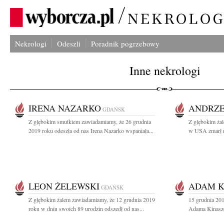
Nekrologi
Odeszli
Poradnik pogrzebowy
Inne nekrologi
IRENA NAZARKO
ANDRZE
GDAŃSK
Z głębokim smutkiem zawiadamiamy, że 26 grudnia
Z głębokim ża
2019 roku odeszła od nas Irena Nazarko wspaniała...
w USA zmarł n
LEON ŻELEWSKI
ADAM K
GDAŃSK
Z głębokim żalem zawiadamiamy, że 12 grudnia 2019
15 grudnia 201
roku w dniu swoich 89 urodzin odszedł od nas...
Adama Kinasze