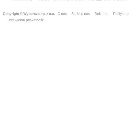
»
Copyright © Wyborcza sp. z o.o.
O nas
Staże u nas
Reklama
Polityka 
Ustawienia prywatności