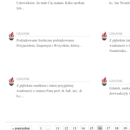
Człowiekiem. Za mało Cię znałam. Kilka spotkań,
ks. Jan Tward
tyle...
GDAŃSK
GDAŃSK
Podziękowanie Serdeczne podziękowania
Z głębokim żal
Przyjaciołom, Znajomym i Wszystkim, którzy...
wiadomość o śm
Namieśnika...
GDAŃSK
GDAŃSK
Z głębokim smutkiem i żalem przyjęliśmy
Gdańsk, nauka
wiadomość o śmierci Pana prof. dr. hab. inż., dr
doświadczyły wi
h.c....
« poprzednie
1
...
11
12
13
14
15
16
17
18
19