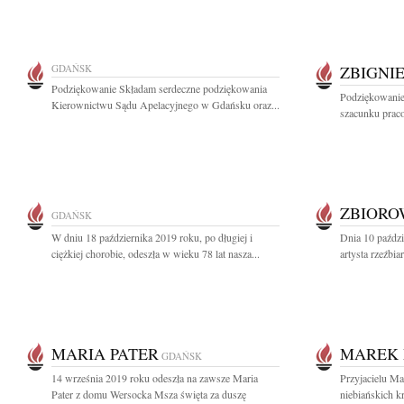
GDAŃSK
ZBIGNI
Podziękowanie Składam serdeczne podziękowania
Podziękowanie
Kierownictwu Sądu Apelacyjnego w Gdańsku oraz...
szacunku prac
ZBIOR
GDAŃSK
W dniu 18 października 2019 roku, po długiej i
Dnia 10 paździ
ciężkiej chorobie, odeszła w wieku 78 lat nasza...
artysta rzeźbia
MARIA PATER
MAREK 
GDAŃSK
14 września 2019 roku odeszła na zawsze Maria
Przyjacielu Ma
Pater z domu Wersocka Msza święta za duszę
niebiańskich kr