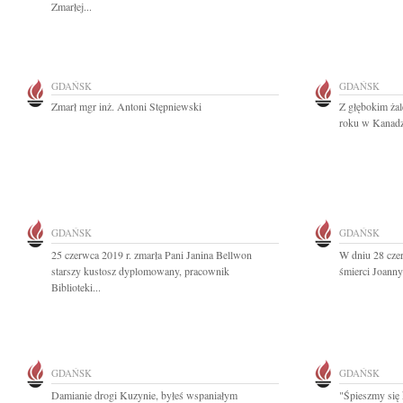
Zmarłej...
GDAŃSK
GDAŃSK
Zmarł mgr inż. Antoni Stępniewski
Z głębokim ża
roku w Kanadzi
GDAŃSK
GDAŃSK
25 czerwca 2019 r. zmarła Pani Janina Bellwon
W dniu 28 czer
starszy kustosz dyplomowany, pracownik
śmierci Joann
Biblioteki...
GDAŃSK
GDAŃSK
Damianie drogi Kuzynie, byłeś wspaniałym
"Śpieszmy się 