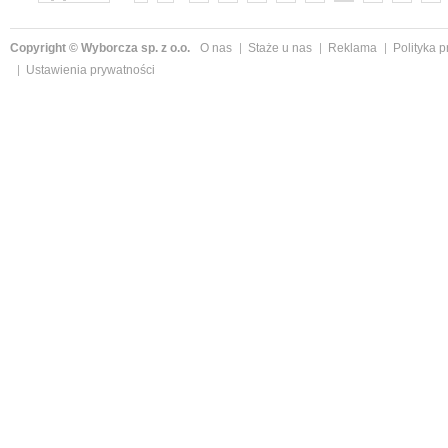
»
Copyright © Wyborcza sp. z o.o.
O nas
Staże u nas
Reklama
Polityka 
Ustawienia prywatności