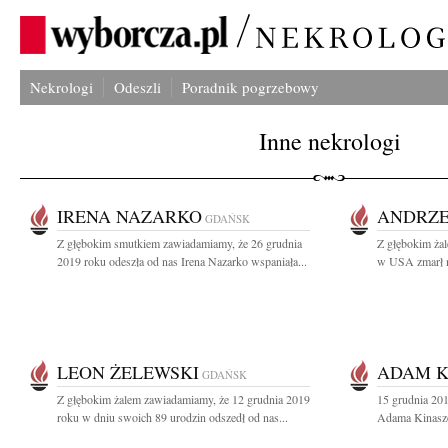
Nekrologi
Odeszli
Poradnik pogrzebowy
Inne nekrologi
IRENA NAZARKO
ANDRZE
GDAŃSK
Z głębokim smutkiem zawiadamiamy, że 26 grudnia
Z głębokim ża
2019 roku odeszła od nas Irena Nazarko wspaniała...
w USA zmarł n
LEON ŻELEWSKI
ADAM K
GDAŃSK
Z głębokim żalem zawiadamiamy, że 12 grudnia 2019
15 grudnia 201
roku w dniu swoich 89 urodzin odszedł od nas...
Adama Kinasze