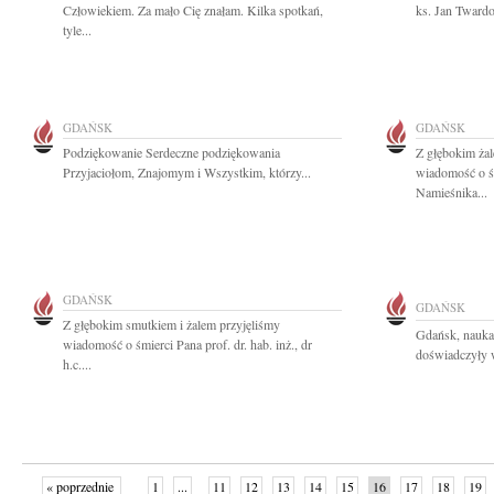
Człowiekiem. Za mało Cię znałam. Kilka spotkań,
ks. Jan Tward
tyle...
GDAŃSK
GDAŃSK
Podziękowanie Serdeczne podziękowania
Z głębokim żal
Przyjaciołom, Znajomym i Wszystkim, którzy...
wiadomość o śm
Namieśnika...
GDAŃSK
GDAŃSK
Z głębokim smutkiem i żalem przyjęliśmy
Gdańsk, nauka
wiadomość o śmierci Pana prof. dr. hab. inż., dr
doświadczyły wi
h.c....
« poprzednie
1
...
11
12
13
14
15
16
17
18
19