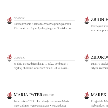
GDAŃSK
ZBIGNI
Podziękowanie Składam serdeczne podziękowania
Podziękowanie
Kierownictwu Sądu Apelacyjnego w Gdańsku oraz...
szacunku prac
ZBIOR
GDAŃSK
W dniu 18 października 2019 roku, po długiej i
Dnia 10 paździ
ciężkiej chorobie, odeszła w wieku 78 lat nasza...
artysta rzeźbia
MARIA PATER
MAREK 
GDAŃSK
14 września 2019 roku odeszła na zawsze Maria
Przyjacielu Ma
Pater z domu Wersocka Msza święta za duszę
niebiańskich kr