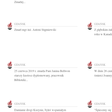
Zmarłej...
GDAŃSK
GDAŃSK
Zmarł mgr inż. Antoni Stępniewski
Z głębokim ża
roku w Kanadzi
GDAŃSK
GDAŃSK
25 czerwca 2019 r. zmarła Pani Janina Bellwon
W dniu 28 czer
starszy kustosz dyplomowany, pracownik
śmierci Joann
Biblioteki...
GDAŃSK
GDAŃSK
Damianie drogi Kuzynie, byłeś wspaniałym
"Śpieszmy się 