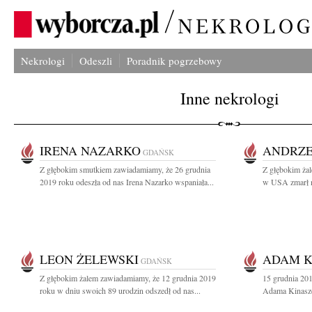
Nekrologi
Odeszli
Poradnik pogrzebowy
Inne nekrologi
IRENA NAZARKO
ANDRZE
GDAŃSK
Z głębokim smutkiem zawiadamiamy, że 26 grudnia
Z głębokim ża
2019 roku odeszła od nas Irena Nazarko wspaniała...
w USA zmarł n
LEON ŻELEWSKI
ADAM K
GDAŃSK
Z głębokim żalem zawiadamiamy, że 12 grudnia 2019
15 grudnia 201
roku w dniu swoich 89 urodzin odszedł od nas...
Adama Kinasze