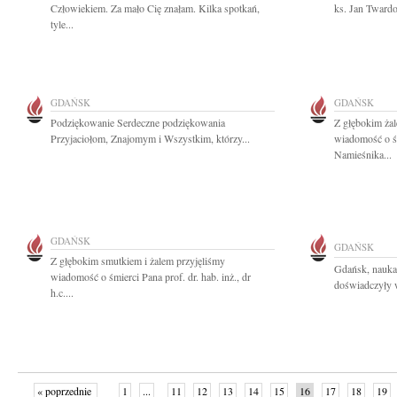
Człowiekiem. Za mało Cię znałam. Kilka spotkań,
ks. Jan Tward
tyle...
GDAŃSK
GDAŃSK
Podziękowanie Serdeczne podziękowania
Z głębokim żal
Przyjaciołom, Znajomym i Wszystkim, którzy...
wiadomość o śm
Namieśnika...
GDAŃSK
GDAŃSK
Z głębokim smutkiem i żalem przyjęliśmy
Gdańsk, nauka
wiadomość o śmierci Pana prof. dr. hab. inż., dr
doświadczyły wi
h.c....
« poprzednie
1
...
11
12
13
14
15
16
17
18
19