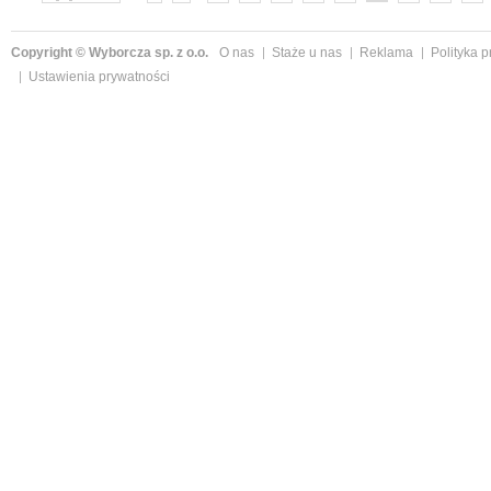
»
Copyright © Wyborcza sp. z o.o.
O nas
Staże u nas
Reklama
Polityka 
Ustawienia prywatności