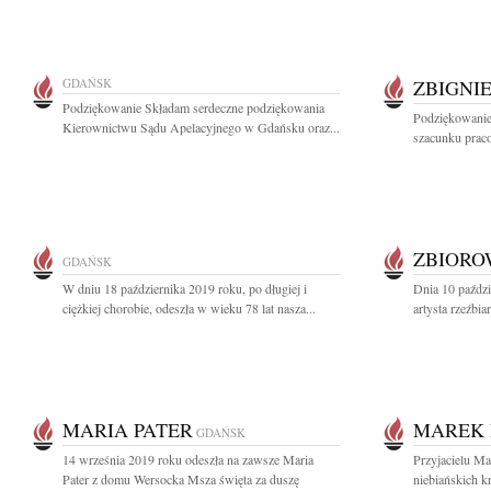
GDAŃSK
ZBIGNI
Podziękowanie Składam serdeczne podziękowania
Podziękowanie
Kierownictwu Sądu Apelacyjnego w Gdańsku oraz...
szacunku prac
ZBIOR
GDAŃSK
W dniu 18 października 2019 roku, po długiej i
Dnia 10 paździ
ciężkiej chorobie, odeszła w wieku 78 lat nasza...
artysta rzeźbia
MARIA PATER
MAREK 
GDAŃSK
14 września 2019 roku odeszła na zawsze Maria
Przyjacielu Ma
Pater z domu Wersocka Msza święta za duszę
niebiańskich kr