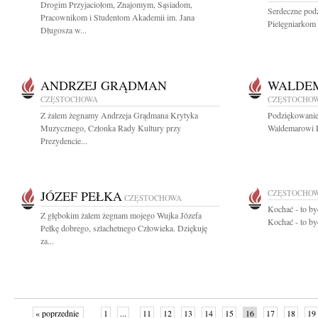
Drogim Przyjaciołom, Znajomym, Sąsiadom,
Serdeczne pod
Pracownikom i Studentom Akademii im. Jana
Pielęgniarkom
Długosza w...
ANDRZEJ GRĄDMAN
WALDEM
CZĘSTOCHOWA
CZĘSTOCHO
Z żalem żegnamy Andrzeja Grądmana Krytyka
Podziękowanie
Muzycznego, Członka Rady Kultury przy
Waldemarowi R
Prezydencie...
JÓZEF PEŁKA
CZĘSTOCHO
CZĘSTOCHOWA
Kochać - to by
Z głębokim żalem żegnam mojego Wujka Józefa
Kochać - to by
Pełkę dobrego, szlachetnego Człowieka. Dziękuję
za...
« poprzednie
1
...
11
12
13
14
15
16
17
18
19