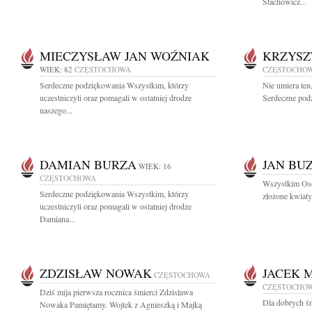
Stachowicz...
MIECZYSŁAW JAN WOŹNIAK
KRZYSZ
WIEK: 82
CZĘSTOCHOWA
CZĘSTOCHO
Serdeczne podziękowania Wszystkim, którzy
Nie umiera ten
uczestniczyli oraz pomagali w ostatniej drodze
Serdeczne podz
naszego...
DAMIAN BURZA
JAN BU
WIEK: 16
CZĘSTOCHOWA
Wszystkim Oso
Serdeczne podziękowania Wszystkim, którzy
złożone kwiaty
uczestniczyli oraz pomagali w ostatniej drodze
Damiana...
ZDZISŁAW NOWAK
JACEK 
CZĘSTOCHOWA
CZĘSTOCHO
Dziś mija pierwsza rocznica śmierci Zdzisława
Dla dobrych śm
Nowaka Pamiętamy. Wojtek z Agnieszką i Majką