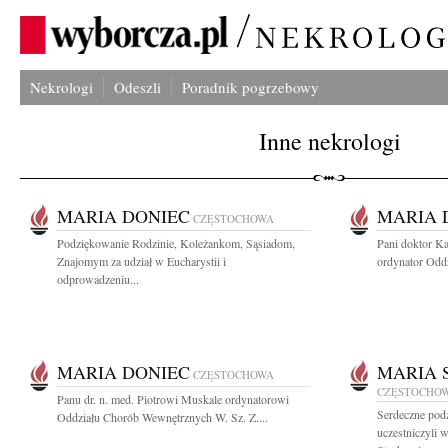
Nekrologi
Odeszli
Poradnik pogrzebowy
Inne nekrologi
MARIA DONIEC
MARIA 
CZĘSTOCHOWA
Podziękowanie Rodzinie, Koleżankom, Sąsiadom,
Pani doktor Ka
Znajomym za udział w Eucharystii i
ordynator Oddz
odprowadzeniu...
MARIA DONIEC
MARIA 
CZĘSTOCHOWA
CZĘSTOCHO
Panu dr. n. med. Piotrowi Muskale ordynatorowi
Serdeczne pod
Oddziału Chorób Wewnętrznych W. Sz. Z....
uczestniczyli 