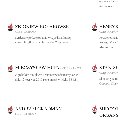
odpoczynku ś
Serdecznie...
ZBIGNIEW KOŁAKOWSKI
HENRYK
CZĘSTOCHOWA
CZĘSTOCHO
Serdeczne podziękowania Wszystkim, którzy
Podziękowania
uczestniczyli w ostatniej drodze Zbigniewa...
naszego Ojca 
Mariuszowi...
MIECZYSŁAW HUPA
STANIS
CZĘSTOCHOWA
CZĘSTOCHO
Z głębokim smutkiem i żalem zawiadamiamy, że w
Składamy serd
dniu 17 czerwca 2010 roku zmarł w wieku 88 lat...
Osobom i Insty
ANDRZEJ GRĄDMAN
MIECZY
CZĘSTOCHOWA
ORGAŃS