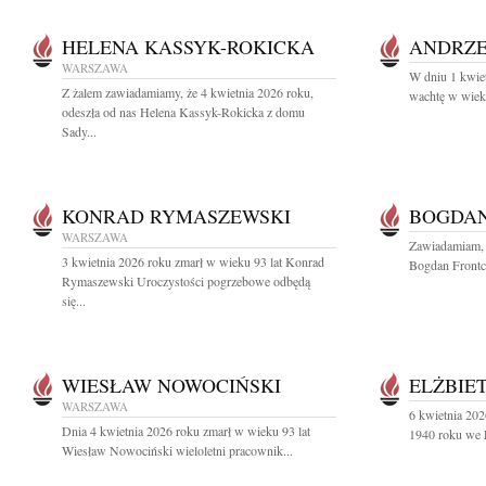
HELENA KASSYK-ROKICKA
ANDRZE
WARSZAWA
W dniu 1 kwiet
Z żalem zawiadamiamy, że 4 kwietnia 2026 roku,
wachtę w wieku
odeszła od nas Helena Kassyk-Rokicka z domu
Sady...
KONRAD RYMASZEWSKI
BOGDAN
WARSZAWA
Zawiadamiam, 
3 kwietnia 2026 roku zmarł w wieku 93 lat Konrad
Bogdan Frontc
Rymaszewski Uroczystości pogrzebowe odbędą
się...
WIESŁAW NOWOCIŃSKI
ELŻBIE
WARSZAWA
6 kwietnia 202
Dnia 4 kwietnia 2026 roku zmarł w wieku 93 lat
1940 roku we L
Wiesław Nowociński wieloletni pracownik...