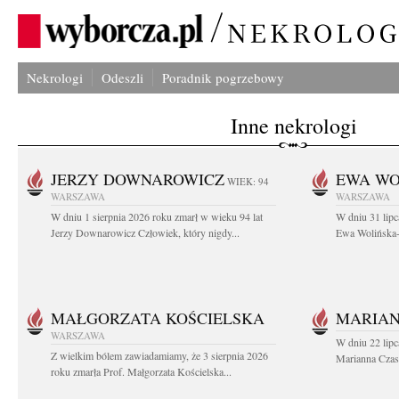
Nekrologi
Odeszli
Poradnik pogrzebowy
Inne nekrologi
JERZY DOWNAROWICZ
EWA WO
WIEK: 94
WARSZAWA
WARSZAWA
W dniu 1 sierpnia 2026 roku zmarł w wieku 94 lat
W dniu 31 lipc
Jerzy Downarowicz Człowiek, który nigdy...
Ewa Wolińska-W
MAŁGORZATA KOŚCIELSKA
MARIAN
WARSZAWA
W dniu 22 lipc
Z wielkim bólem zawiadamiamy, że 3 sierpnia 2026
Marianna Czas
roku zmarła Prof. Małgorzata Kościelska...