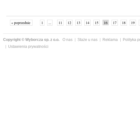
« poprzednie
1
...
11
12
13
14
15
16
17
18
19
»
Copyright © Wyborcza sp. z o.o.
O nas
Staże u nas
Reklama
Polityka 
Ustawienia prywatności