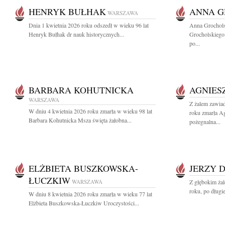
HENRYK BUŁHAK
ANNA 
WARSZAWA
Dnia 1 kwietnia 2026 roku odszedł w wieku 96 lat
Anna Grochol
Henryk Bułhak dr nauk historycznych...
Grocholskiego
po...
BARBARA KOHUTNICKA
AGNIES
WARSZAWA
Z żalem zawia
W dniu 4 kwietnia 2026 roku zmarła w wieku 98 lat
roku zmarła A
Barbara Kohutnicka Msza święta żałobna...
pożegnalna...
ELŻBIETA BUSZKOWSKA-
JERZY 
ŁUCZKIW
WARSZAWA
Z głębokim ża
roku, po długi
W dniu 8 kwietnia 2026 roku zmarła w wieku 77 lat
Elżbieta Buszkowska-Łuczkiw Uroczystości...