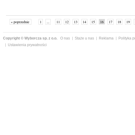
« poprzednie
1
...
11
12
13
14
15
16
17
18
19
»
Copyright © Wyborcza sp. z o.o.
O nas
Staże u nas
Reklama
Polityka 
Ustawienia prywatności