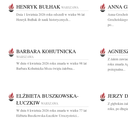
HENRYK BUŁHAK
ANNA 
WARSZAWA
Dnia 1 kwietnia 2026 roku odszedł w wieku 96 lat
Anna Grochol
Henryk Bułhak dr nauk historycznych...
Grocholskiego
po...
BARBARA KOHUTNICKA
AGNIES
WARSZAWA
Z żalem zawia
W dniu 4 kwietnia 2026 roku zmarła w wieku 98 lat
roku zmarła A
Barbara Kohutnicka Msza święta żałobna...
pożegnalna...
ELŻBIETA BUSZKOWSKA-
JERZY 
ŁUCZKIW
WARSZAWA
Z głębokim ża
roku, po długi
W dniu 8 kwietnia 2026 roku zmarła w wieku 77 lat
Elżbieta Buszkowska-Łuczkiw Uroczystości...