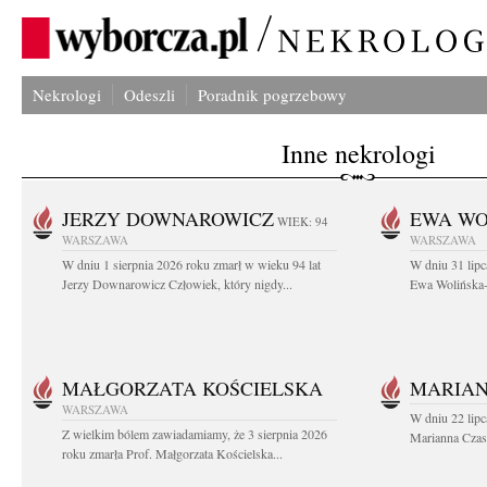
Nekrologi
Odeszli
Poradnik pogrzebowy
Inne nekrologi
JERZY DOWNAROWICZ
EWA WO
WIEK: 94
WARSZAWA
WARSZAWA
W dniu 1 sierpnia 2026 roku zmarł w wieku 94 lat
W dniu 31 lipc
Jerzy Downarowicz Człowiek, który nigdy...
Ewa Wolińska-W
MAŁGORZATA KOŚCIELSKA
MARIAN
WARSZAWA
W dniu 22 lipc
Z wielkim bólem zawiadamiamy, że 3 sierpnia 2026
Marianna Czas
roku zmarła Prof. Małgorzata Kościelska...