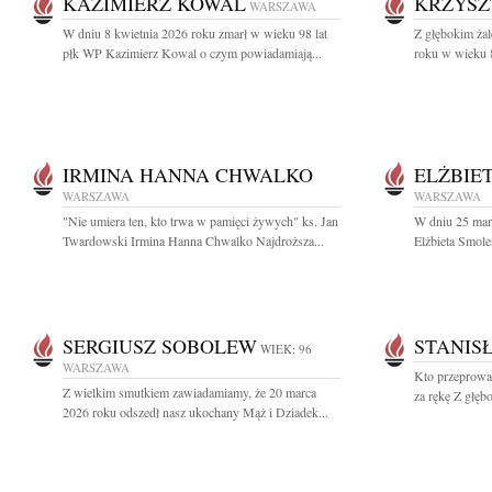
KAZIMIERZ KOWAL
KRZYSZ
WARSZAWA
W dniu 8 kwietnia 2026 roku zmarł w wieku 98 lat
Z głębokim ża
płk WP Kazimierz Kowal o czym powiadamiają...
roku w wieku 8
IRMINA HANNA CHWALKO
ELŻBIE
WARSZAWA
WARSZAWA
"Nie umiera ten, kto trwa w pamięci żywych" ks. Jan
W dniu 25 mar
Twardowski Irmina Hanna Chwalko Najdroższa...
Elżbieta Smole
SERGIUSZ SOBOLEW
STANIS
WIEK: 96
WARSZAWA
Kto przeprowad
Z wielkim smutkiem zawiadamiamy, że 20 marca
za rękę Z głęb
2026 roku odszedł nasz ukochany Mąż i Dziadek...