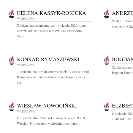
HELENA KASSYK-ROKICKA
ANDRZE
WARSZAWA
W dniu 1 kwiet
Z żalem zawiadamiamy, że 4 kwietnia 2026 roku,
wachtę w wieku
odeszła od nas Helena Kassyk-Rokicka z domu
Sady...
KONRAD RYMASZEWSKI
BOGDAN
WARSZAWA
Zawiadamiam, 
3 kwietnia 2026 roku zmarł w wieku 93 lat Konrad
Bogdan Frontc
Rymaszewski Uroczystości pogrzebowe odbędą
się...
WIESŁAW NOWOCIŃSKI
ELŻBIE
WARSZAWA
6 kwietnia 202
Dnia 4 kwietnia 2026 roku zmarł w wieku 93 lat
1940 roku we L
Wiesław Nowociński wieloletni pracownik...