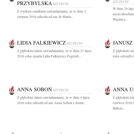
PRZYBYLSKA
SZCZECIN
SZCZECIN
W dniu 26 lipc
Z wielkim smutkiem zawiadamiamy, że w dniu 2
nasza ukochan
sierpnia 2016 odeszła od nas dr Maria...
Wacława...
LIDIA FALKIEWICZ
JANUSZ
SZCZECIN
Z głębokim żalem zawiadamiamy, że w dniu 23 lipca
Z głębokim sm
2016 roku zmarła Lidia Falkiewicz Pogrzeb...
roku odszedł o
ANNA SOBOŃ
ANNA U
SZCZECIN
Z głębokim żalem zawiadamiamy, że w dniu 4 lipca
Z głębokim ża
2016 roku odeszła od nas Anna Soboń z domu...
czerwca 2016 
Babcia...