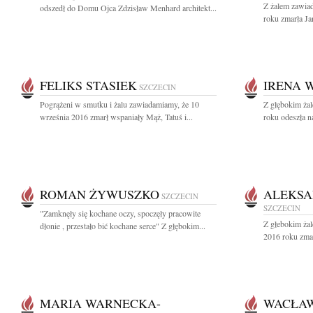
Z żalem zawia
odszedł do Domu Ojca Zdzisław Menhard architekt...
roku zmarła Ja
FELIKS STASIEK
IRENA 
SZCZECIN
Pogrążeni w smutku i żalu zawiadamiamy, że 10
Z głębokim ża
września 2016 zmarł wspaniały Mąż, Tatuś i...
roku odeszła n
ROMAN ŻYWUSZKO
ALEKSA
SZCZECIN
SZCZECIN
"Zamknęły się kochane oczy, spoczęły pracowite
Z głebokim żal
dłonie , przestało bić kochane serce" Z głębokim...
2016 roku zmar
MARIA WARNECKA-
WACŁA