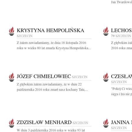
Jan Twardowsk
KRYSTYNA HEMPOLIŃSKA
LECHOS
SZCZECIN
79
SZCZECIN
Z żalem zawiadamiamy, że dnia 18 listopada 2016
Z głębokim ża
roku w wieku 80 lat zmarła Krystyna Hempolińska...
2016 roku zmar
JÓZEF CHMIELOWIEC
CZESŁA
SZCZECIN
SZCZECIN
Z głębokim żalem zawiadamiany, że w dniu 22
"Pokój Ci wiec
października 2016 roku zmarł nasz kochany Tata,...
sięga i łza nie 
ZDZISŁAW MENHARD
JANINA
SZCZECIN
SZCZECIN
W dniu 3 października 2016 roku w wieku 93 lat