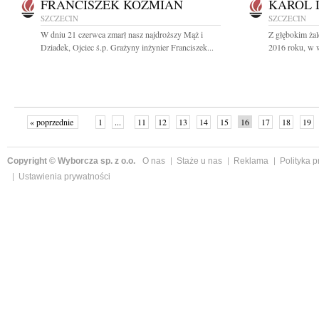
FRANCISZEK KOŹMIAN
KAROL 
SZCZECIN
SZCZECIN
W dniu 21 czerwca zmarł nasz najdroższy Mąż i
Z głębokim ża
Dziadek, Ojciec ś.p. Grażyny inżynier Franciszek...
2016 roku, w w
« poprzednie
1
...
11
12
13
14
15
16
17
18
19
»
Copyright © Wyborcza sp. z o.o.
O nas
Staże u nas
Reklama
Polityka 
Ustawienia prywatności