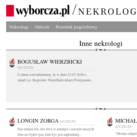
Nekrologi
Odeszli
Poradnik pogrzebowy
Inne nekrologi
BOGUSŁAW WIERZBICKI
SZCZECIN
Z żalem zawiadamiamy, że w dniu 25.07.2026 r.
zmarł ś.p. Bogusław Wierzbicki lekarz Pożegnanie...
LONGIN ZORGA
MICHAŁ
SZCZECIN
SZCZECIN
Nie umiera ten, kto trwa w pamięci i sercach naszych.
"Można odejść 
Zawsze byłeś tym, kim być jest najtrudniej...