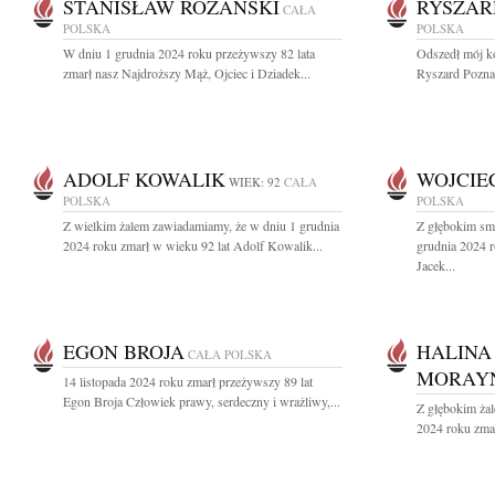
STANISŁAW RÓŻAŃSKI
RYSZAR
CAŁA
POLSKA
POLSKA
W dniu 1 grudnia 2024 roku przeżywszy 82 lata
Odszedł mój k
zmarł nasz Najdroższy Mąż, Ojciec i Dziadek...
Ryszard Pozna
ADOLF KOWALIK
WOJCIE
WIEK: 92
CAŁA
POLSKA
POLSKA
Z wielkim żalem zawiadamiamy, że w dniu 1 grudnia
Z głębokim sm
2024 roku zmarł w wieku 92 lat Adolf Kowalik...
grudnia 2024 r
Jacek...
EGON BROJA
HALINA
CAŁA POLSKA
MORAY
14 listopada 2024 roku zmarł przeżywszy 89 lat
Egon Broja Człowiek prawy, serdeczny i wrażliwy,...
Z głębokim żal
2024 roku zma