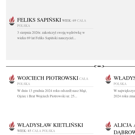
FELIKS SAPIŃSKI
WIEK: 69
CAŁA
POLSKA
3 sierpnia 2026r. zakończył swoją wędrówkę w
wieku 69 lat Feliks Sapiński nauczyciel...
WOJCIECH PIOTROWSKI
WŁADYS
CAŁA
POLSKA
POLSKA
W dniu 13 grudnia 2024 roku odszedł nasz Mąż,
W największym
Ojciec i Brat Wojciech Piotrowski ur. 25...
2024 roku zmar
WŁADYSŁAW KIETLIŃSKI
ALICJA
WIEK: 85
CAŁA POLSKA
DĄBRO