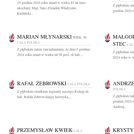
19 grudnia 2024 roku zmarł w wieku 85 lat nasz
Z głębokim sm
ukochany Mąż, Tata i Dziadek Władysław
grudnia 2024 r
Kietliński...
MARIAN MŁYNARSKI
MAŁGOR
WIEK: 98
CAŁA POLSKA
STEC
CAŁ
Z głębokim żalem zawiadamiamy, że dnia 9 grudnia
Z głębokim sm
2024 roku zmarł w wieku lat 98 prof. dr hab....
2024 roku w wi
RAFAŁ ŻEBROWSKI
ANDRZE
CAŁA POLSKA
POLSKA
Z głębokim smutkiem żegnamy naszego Kolegę dr.
Z głębokim ża
hab. Rafała Żebrowskiego historyka,...
grudnia 2024 r
Andrzej...
PRZEMYSŁAW KWIEK
KRYSTY
CAŁA