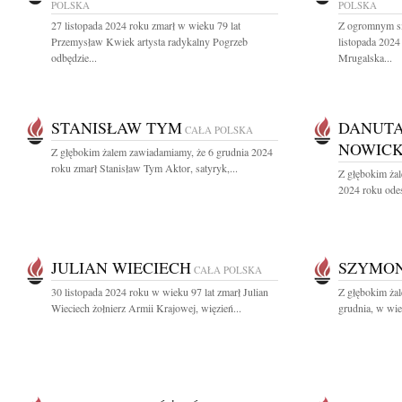
POLSKA
POLSKA
27 listopada 2024 roku zmarł w wieku 79 lat
Z ogromnym s
Przemysław Kwiek artysta radykalny Pogrzeb
listopada 2024
odbędzie...
Mrugalska...
STANISŁAW TYM
DANUT
CAŁA POLSKA
NOWIC
Z głębokim żalem zawiadamiamy, że 6 grudnia 2024
roku zmarł Stanisław Tym Aktor, satyryk,...
Z głębokim żal
2024 roku odes
JULIAN WIECIECH
SZYMON
CAŁA POLSKA
30 listopada 2024 roku w wieku 97 lat zmarł Julian
Z głębokim ża
Wieciech żołnierz Armii Krajowej, więzień...
grudnia, w wie