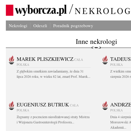
Nekrologi
Odeszli
Poradnik pogrzebowy
Inne nekrologi
MAREK PLISZKIEWICZ
TADEUS
CAŁA
POLSKA
POLSKA
Z głębokim smutkiem zawiadamiamy, że dnia 31
Z wielkim smu
lipca 2026 roku, w wieku 82 lat, zmarł Prof. Marek...
sierpnia 2026 r
EUGENIUSZ BUTRUK
ANDRZE
CAŁA
POLSKA
POLSKA
Żegnamy z poczuciem nieodżałowanej straty Mistrza
Dnia 4 sierpni
i Wizjonera Gastroenterologii Profesora...
Morozowski Ab
Akademii...