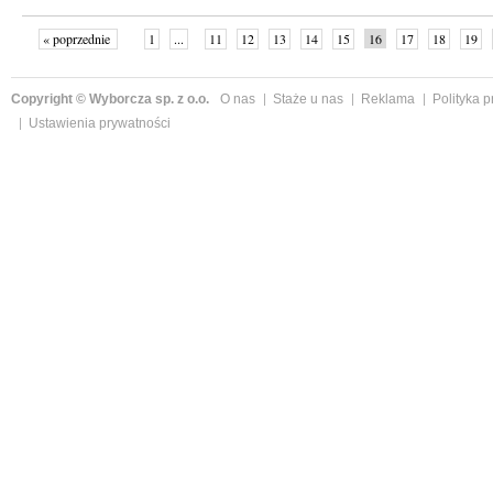
« poprzednie
1
...
11
12
13
14
15
16
17
18
19
»
Copyright © Wyborcza sp. z o.o.
O nas
Staże u nas
Reklama
Polityka 
Ustawienia prywatności