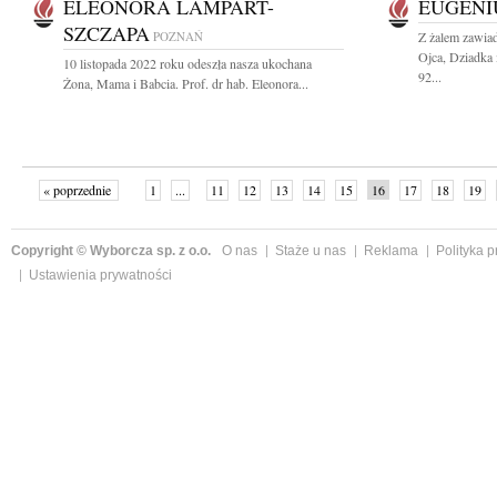
ELEONORA LAMPART-
EUGENI
SZCZAPA
POZNAŃ
Z żalem zawia
Ojca, Dziadka 
10 listopada 2022 roku odeszła nasza ukochana
92...
Żona, Mama i Babcia. Prof. dr hab. Eleonora...
« poprzednie
1
...
11
12
13
14
15
16
17
18
19
»
Copyright © Wyborcza sp. z o.o.
O nas
Staże u nas
Reklama
Polityka 
Ustawienia prywatności