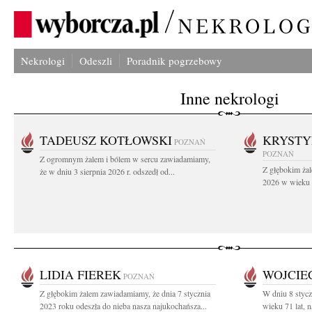
Nekrologi
Odeszli
Poradnik pogrzebowy
Inne nekrologi
TADEUSZ KOTŁOWSKI
KRYST
POZNAŃ
POZNAŃ
Z ogromnym żalem i bólem w sercu zawiadamiamy,
Z głębokim żal
że w dniu 3 sierpnia 2026 r. odszedł od...
2026 w wieku 9
LIDIA FIEREK
WOJCIE
POZNAŃ
Z głębokim żalem zawiadamiamy, że dnia 7 stycznia
W dniu 8 stycz
2023 roku odeszła do nieba nasza najukochańsza...
wieku 71 lat, n