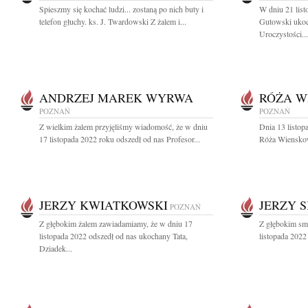
Spieszmy się kochać ludzi... zostaną po nich buty i
W dniu 21 lis
telefon głuchy. ks. J. Twardowski Z żalem i...
Gutowski ukoc
Uroczystości...
ANDRZEJ MAREK WYRWA
RÓŻA W
POZNAŃ
POZNAŃ
Z wielkim żalem przyjęliśmy wiadomość, że w dniu
Dnia 13 listop
17 listopada 2022 roku odszedł od nas Profesor...
Róża Wienskow
JERZY KWIATKOWSKI
JERZY S
POZNAŃ
Z głębokim żalem zawiadamiamy, że w dniu 17
Z głębokim sm
listopada 2022 odszedł od nas ukochany Tata,
listopada 2022 
Dziadek...