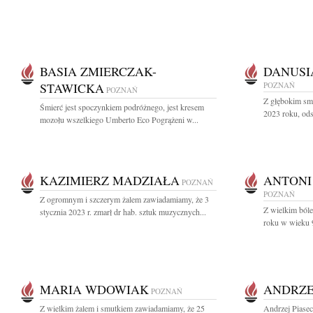
BASIA ZMIERCZAK-
DANUSI
STAWICKA
POZNAŃ
POZNAŃ
Z głębokim sm
Śmierć jest spoczynkiem podróżnego, jest kresem
2023 roku, ods
mozołu wszelkiego Umberto Eco Pogrążeni w...
KAZIMIERZ MADZIAŁA
ANTONI
POZNAŃ
POZNAŃ
Z ogromnym i szczerym żalem zawiadamiamy, że 3
Z wielkim ból
stycznia 2023 r. zmarł dr hab. sztuk muzycznych...
roku w wieku 9
MARIA WDOWIAK
ANDRZE
POZNAŃ
Z wielkim żalem i smutkiem zawiadamiamy, że 25
Andrzej Piase