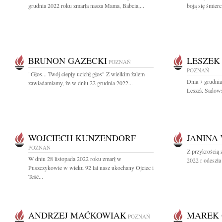
grudnia 2022 roku zmarła nasza Mama, Babcia,...
boją się śmierc
BRUNON GAZECKI
LESZEK
POZNAŃ
POZNAŃ
"Głos... Twój ciepły ucichł głos" Z wielkim żalem
Dnia 7 grudnia
zawiadamiamy, że w dniu 22 grudnia 2022...
Leszek Sadows
WOJCIECH KUNZENDORF
JANINA
POZNAŃ
Z przykrością 
W dniu 28 listopada 2022 roku zmarł w
2022 r odeszła
Puszczykowie w wieku 92 lat nasz ukochany Ojciec i
Teść...
ANDRZEJ MAĆKOWIAK
MAREK 
POZNAŃ