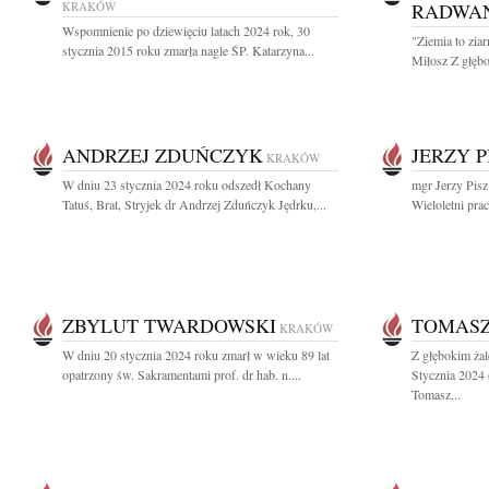
KRAKÓW
RADWA
Wspomnienie po dziewięciu latach 2024 rok, 30
"Ziemia to zia
stycznia 2015 roku zmarła nagle ŚP. Katarzyna...
Miłosz Z głębo
ANDRZEJ ZDUŃCZYK
JERZY P
KRAKÓW
W dniu 23 stycznia 2024 roku odszedł Kochany
mgr Jerzy Pisz
Tatuś, Brat, Stryjek dr Andrzej Zduńczyk Jędrku,...
Wieloletni pra
ZBYLUT TWARDOWSKI
TOMASZ
KRAKÓW
W dniu 20 stycznia 2024 roku zmarł w wieku 89 lat
Z głębokim ża
opatrzony św. Sakramentami prof. dr hab. n....
Stycznia 2024 
Tomasz...