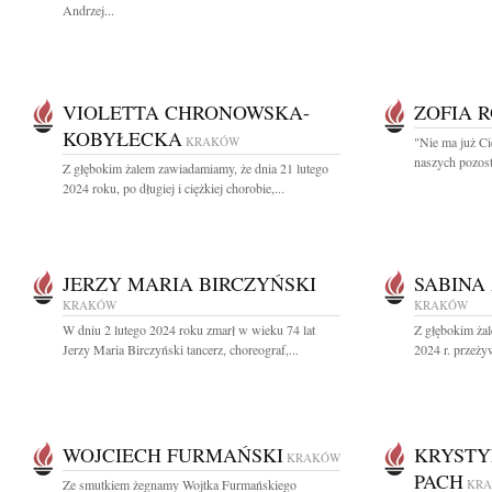
Andrzej...
VIOLETTA CHRONOWSKA-
ZOFIA 
KOBYŁECKA
KRAKÓW
"Nie ma już Ci
naszych pozosta
Z głębokim żalem zawiadamiamy, że dnia 21 lutego
2024 roku, po długiej i ciężkiej chorobie,...
JERZY MARIA BIRCZYŃSKI
SABINA
KRAKÓW
KRAKÓW
W dniu 2 lutego 2024 roku zmarł w wieku 74 lat
Z głębokim żal
Jerzy Maria Birczyński tancerz, choreograf,...
2024 r. przeżyw
WOJCIECH FURMAŃSKI
KRYSTY
KRAKÓW
PACH
Ze smutkiem żegnamy Wojtka Furmańskiego
KR