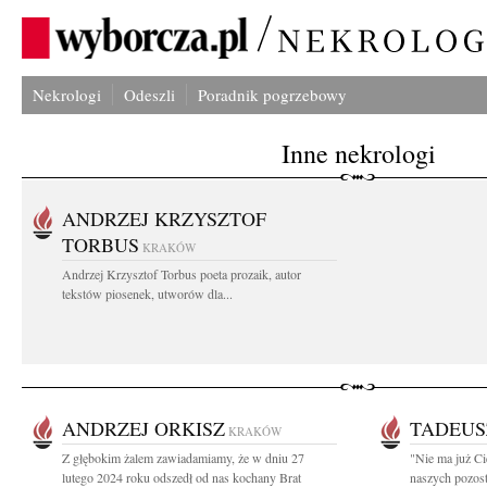
Nekrologi
Odeszli
Poradnik pogrzebowy
Inne nekrologi
ANDRZEJ KRZYSZTOF
TORBUS
KRAKÓW
Andrzej Krzysztof Torbus poeta prozaik, autor
tekstów piosenek, utworów dla...
ANDRZEJ ORKISZ
TADEUS
KRAKÓW
Z głębokim żalem zawiadamiamy, że w dniu 27
"Nie ma już Ci
lutego 2024 roku odszedł od nas kochany Brat
naszych pozost