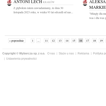
ANTONI LECH
ALEKSA
KRAKÓW
MARKIE
Z głębokim żalem zawiadamiamy, że dnia 30
listopada 2023 roku, w wieku 93 lat odszedł od nas...
"Minęły dla mn
was i dla was p
« poprzednie
1
...
11
12
13
14
15
16
17
18
19
»
Copyright © Wyborcza sp. z o.o.
O nas
Staże u nas
Reklama
Polityka 
Ustawienia prywatności