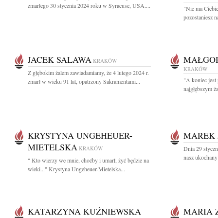
zmarłego 30 stycznia 2024 roku w Syracuse, USA....
"Nie ma Ciebie
pozostaniesz na
JACEK SALAWA
MAŁGOR
KRAKÓW
KRAKÓW
Z głębokim żalem zawiadamiamy, że 4 lutego 2024 r.
"A koniec jest
zmarł w wieku 91 lat, opatrzony Sakramentami...
najgłębszym ża
KRYSTYNA UNGEHEUER-
MAREK 
MIETELSKA
KRAKÓW
Dnia 29 styczn
nasz ukochany M
" Kto wierzy we mnie, choćby i umarł, żyć będzie na
wieki..." Krystyna Ungeheuer-Mietelska...
KATARZYNA KUŹNIEWSKA
MARIA 