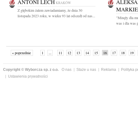
ANTONI LECH
ALEKSA
KRAKÓW
MARKIE
Z głębokim żalem zawiadamiamy, że dnia 30
listopada 2023 roku, w wieku 93 lat odszedł od nas...
"Minęły dla mn
was i dla was p
« poprzednie
1
...
11
12
13
14
15
16
17
18
19
»
Copyright © Wyborcza sp. z o.o.
O nas
Staże u nas
Reklama
Polityka 
Ustawienia prywatności