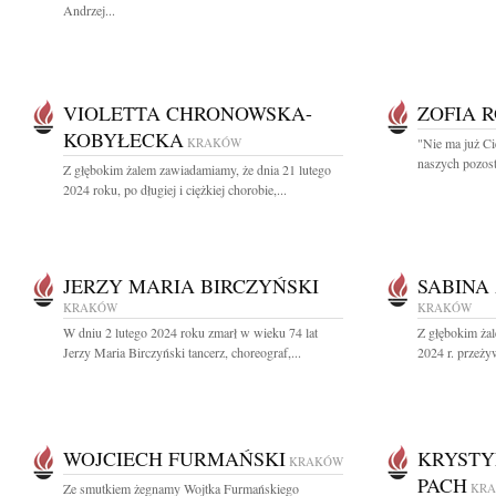
Andrzej...
VIOLETTA CHRONOWSKA-
ZOFIA 
KOBYŁECKA
KRAKÓW
"Nie ma już Ci
naszych pozosta
Z głębokim żalem zawiadamiamy, że dnia 21 lutego
2024 roku, po długiej i ciężkiej chorobie,...
JERZY MARIA BIRCZYŃSKI
SABINA
KRAKÓW
KRAKÓW
W dniu 2 lutego 2024 roku zmarł w wieku 74 lat
Z głębokim żal
Jerzy Maria Birczyński tancerz, choreograf,...
2024 r. przeżyw
WOJCIECH FURMAŃSKI
KRYSTY
KRAKÓW
PACH
Ze smutkiem żegnamy Wojtka Furmańskiego
KR