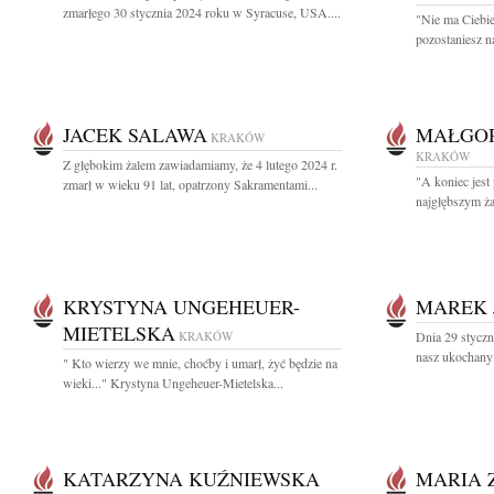
zmarłego 30 stycznia 2024 roku w Syracuse, USA....
"Nie ma Ciebie
pozostaniesz na
JACEK SALAWA
MAŁGOR
KRAKÓW
KRAKÓW
Z głębokim żalem zawiadamiamy, że 4 lutego 2024 r.
"A koniec jest
zmarł w wieku 91 lat, opatrzony Sakramentami...
najgłębszym ża
KRYSTYNA UNGEHEUER-
MAREK 
MIETELSKA
KRAKÓW
Dnia 29 styczn
nasz ukochany M
" Kto wierzy we mnie, choćby i umarł, żyć będzie na
wieki..." Krystyna Ungeheuer-Mietelska...
KATARZYNA KUŹNIEWSKA
MARIA 