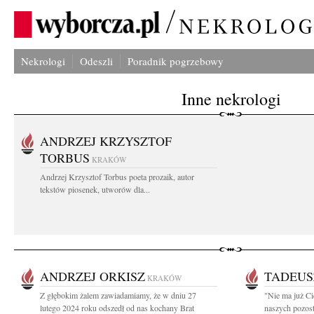
Nekrologi
Odeszli
Poradnik pogrzebowy
Inne nekrologi
ANDRZEJ KRZYSZTOF
TORBUS
KRAKÓW
Andrzej Krzysztof Torbus poeta prozaik, autor
tekstów piosenek, utworów dla...
ANDRZEJ ORKISZ
TADEUS
KRAKÓW
Z głębokim żalem zawiadamiamy, że w dniu 27
"Nie ma już Ci
lutego 2024 roku odszedł od nas kochany Brat
naszych pozost