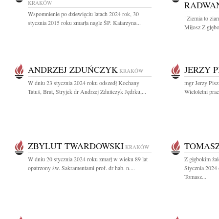
KRAKÓW
RADWA
Wspomnienie po dziewięciu latach 2024 rok, 30
"Ziemia to zia
stycznia 2015 roku zmarła nagle ŚP. Katarzyna...
Miłosz Z głębo
ANDRZEJ ZDUŃCZYK
JERZY P
KRAKÓW
W dniu 23 stycznia 2024 roku odszedł Kochany
mgr Jerzy Pisz
Tatuś, Brat, Stryjek dr Andrzej Zduńczyk Jędrku,...
Wieloletni pra
ZBYLUT TWARDOWSKI
TOMASZ
KRAKÓW
W dniu 20 stycznia 2024 roku zmarł w wieku 89 lat
Z głębokim ża
opatrzony św. Sakramentami prof. dr hab. n....
Stycznia 2024 
Tomasz...